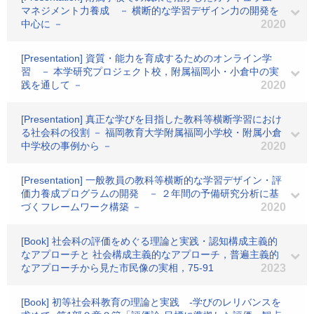
マネジメント力養成 － 横断的な学習デザイン力の開発を
中心に －
2020
[Presentation] 資質・能力を育成するためのオンライン学
習 － 本学研究プロジェクト校，附属福岡小・小倉中の実
践を通して －
2020
[Presentation] 真正な学びを目指した教科等横断学習におけ
る社会科の役割 － 福岡教育大学附属福岡小学校・附属小倉
中学校の事例から －
2020
[Presentation] 一般教員の教科等横断的な学習デザイン・評
価力養成プログラムの開発 － ２年間の予備研究分析に基
づくフレームワーク構築 －
2020
[Book] 社会科の評価をめぐる理論と実践・認知構成主義的
なアプローチと 社会構成主義的なアプローチ，普遍主義的
なアプローチから見た市民像の実相，75-91
2023
[Book] 初等社会科教育の理論と実践 -学びのレリバンスを