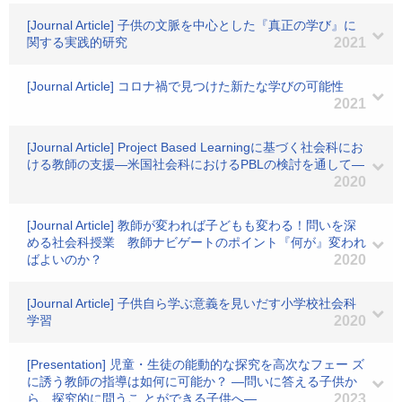
[Journal Article] 子供の文脈を中心とした『真正の学び』に
関する実践的研究
2021
[Journal Article] コロナ禍で見つけた新たな学びの可能性
2021
[Journal Article] Project Based Learningに基づく社会科にお
ける教師の支援―米国社会科におけるPBLの検討を通して―
2020
[Journal Article] 教師が変われば子どもも変わる！問いを深
める社会科授業 教師ナビゲートのポイント『何が』変われ
ばよいのか？
2020
[Journal Article] 子供自ら学ぶ意義を見いだす小学校社会科
学習
2020
[Presentation] 児童・生徒の能動的な探究を高次なフェー ズ
に誘う教師の指導は如何に可能か？ ―問いに答える子供か
ら、探究的に問うこ とができる子供へ―
2023