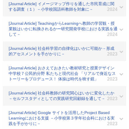
[Journal Article] イメージマップ作りを通した市民育成に関
する調査（１）－小学校国語科教師を対象に－
2024
[Journal Article] TeachingからLearningへ教師の学習観・授
業観はいかに転換されるかー研究開発学校における実践を通
して－
2024
[Journal Article] 社会科学習の自律化はいかに可能か－形成
的アセスメントを手がかりに－
2023
[Journal Article] おさえておきたい教材研究と授業デザイン
中学校７公民的分野 私たちと現代社会 「リアルで身近なス
トーリーをプロデュース！ 体操は時代を映す鏡」
2023
[Journal Article] 社会科教師の研究関心はいかに変化したか
－セルフスタディとしての実践研究回顧録を通して－
2023
[Journal Article] Google サイトを活用したProject Based
Learningにおける支援 －小学校第３学年社会科における実
践を手がかりに－
2023