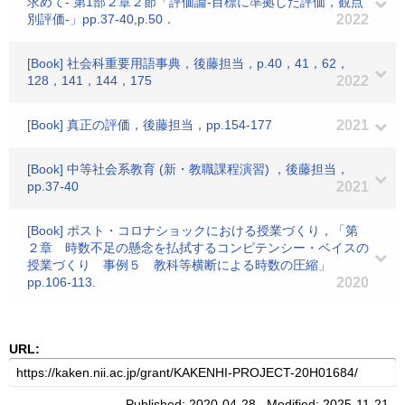
求めて- 第1部２章２節「評価論-目標に準拠した評価，観点
別評価-」pp.37-40,p.50．
2022
[Book] 社会科重要用語事典，後藤担当，p.40，41，62，
128，141，144，175
2022
[Book] 真正の評価，後藤担当，pp.154-177
2021
[Book] 中等社会系教育 (新・教職課程演習) ，後藤担当，
pp.37-40
2021
[Book] ポスト・コロナショックにおける授業づくり，「第
２章 時数不足の懸念を払拭するコンピテンシー・ベイスの
授業づくり 事例５ 教科等横断による時数の圧縮」
pp.106-113.
2020
URL:
Published: 2020-04-28 Modified: 2025-11-21