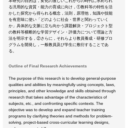
本研究の目的は，変化の激しいこれからの時代に求められ
る汎用的な資質・能力の育成に向け，①教科等の特性を活
かした探究から得られる概念，法則，原理他，知識や技能
を有意味に使い「どのように社会・世界と関わっていく
か」具体的な文脈に立ち向かう課題解決・プロジェクト型
の教科等横断的な学習デザイン・評価力について理論と方
法を明示する，②さらに，それらより教員養成・研修プロ
グラムを開発し，一般教員及び学生に敷衍することであ
る。
Outline of Final Research Achievements
The purpose of this research is to develop general-purpose
qualities and abilities by meaningfully using concepts, laws,
principles, and other knowledge and skills obtained through
research that takes advantage of the characteristics of
subjects, etc., and confronting specific contexts. The
objective was to develop and expand teacher training
programs by clarifying theories and methods for problem-
solving, project-based cross-curricular learning designs,