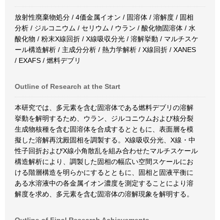
放射性廃棄物処分 / 4価金属イオン / 固溶体 / 溶解度 / 固相
分析 / ジルコニウム / セリウム / ウラン / 酸化物固溶体 / 水
酸化物 / 粉末X線回折 / X線吸収分光 / 溶解挙動 / マルチスケ
ール構造解析 / 主成分分析 / 熱力学解析 / X線回折 / XANES
/ EXAFS / 燃料デブリ
Outline of Research at the Start
本研究では、多元素を含む固溶体である燃料デブリの溶解
挙動を解明するため、ウラン、ジルコニウムおよび核分裂
生成物核種を含む固溶体を合成するとともに、表面層を模
擬した溶解再沈殿固相を調製する。X線吸収分光、X線・中
性子回折およびX線小角散乱を組み合わせたマルチスケール
構造解析により、調製した固相の幅広い空間スケールにお
ける階層構造を明らかにするとともに、固相と固液平衡に
ある水溶液中の各金属イオン濃度を測定することにより溶
解度を求め、多元素を含む固溶体の溶解現象を解明する。