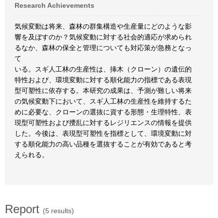
Research Achievements
気候変動は将来、森林の群集構造や生産量にどのような影
響を及ぼすのか？気候変動に対する社会的適応が求められ
るなか、森林の保全と管理についても対応策が急務となっ
て
いる。スギ人工林の生産性は、挿木（クローン）の遺伝的
特性および、環境変動に対する順化能力の指標である表現
型可塑性に依存する。本研究の成果は、予測が難しい将来
の気候変動下において、スギ人工林の生産性を維持するた
めに必要な、クローンの選抜に資する形態・生理特性、表
現型可塑性および攪乱に対するレジリエンスの情報を提供
した。今後は、表現型可塑性を指標として、環境変動に対
する順化能力の高い品種を選抜することが有効であると考
えられる。
Report
(5 results)