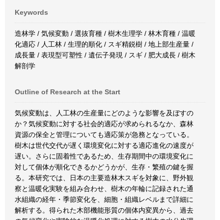
Keywords
造林学 / 気候変動 / 選抜育種 / 樹木生理学 / 林木育種 / 温暖
化適応 / 人工林 / 生理的順化 / スギ精鋭樹 / 地上部生産量 /
成長量 / 表現型可塑性 / 遺伝子発現 / スギ / 肥大成長 / 樹木
解剖学
Outline of Research at the Start
気候変動は、人工林の生産量にどのような影響を及ぼすの
か？気候変動に対する社会的適応が求められるなか、森林
資源の保全と管理についても適応策が急務となっている。
樹木は世代交代が遅く環境変化に対する適応進化の速度が
遅い。さらに固着性であるため、生存期間中の環境変化に
対して個体が順化できるかどうかが、生存・繁殖の鍵を握
る。本研究では、日本の主要造林木スギを対象に、野外観
察と温暖化実験を組み合わせ、樹木の年輪に記録された通
水組織の経年・季節変化を、細胞・組織レベルまで詳細に
解析する。得られた木部機能形質の個体内変異から、過去