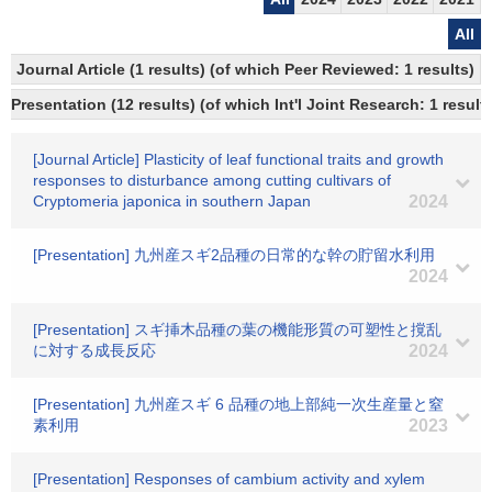
All
Journal Article (1 results) (of which Peer Reviewed: 1 results)
Presentation (12 results) (of which Int'l Joint Research: 1 result
[Journal Article] Plasticity of leaf functional traits and growth
responses to disturbance among cutting cultivars of
Cryptomeria japonica in southern Japan
2024
[Presentation] 九州産スギ2品種の日常的な幹の貯留水利用
2024
[Presentation] スギ挿木品種の葉の機能形質の可塑性と撹乱
に対する成長反応
2024
[Presentation] 九州産スギ 6 品種の地上部純一次生産量と窒
素利用
2023
[Presentation] Responses of cambium activity and xylem