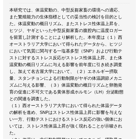
本研究では、体温変動の、中型反芻家畜の環境への適応、
また繁殖能力の生体指標としての妥当性の検討を目的とし
た。体温変動の概日リズム、またストレス性体温上昇を、
ヒツジ、ヤギといった中型反芻家畜の腹腔内に温度ロガー
を留置し計測することにより解析した。本年度は（１）西
オーストラリア大学において得られたデータから、ヒツジ
において気質に関与する一塩基多型（SNP）および行動テ
ストに対するストレス反応がストレス性体温上昇、また体
温変動の概日リズムに与える影響を前年度に引き続き調査
し、加えて名古屋大学において、（２）エネルギー摂取
量、スタンチョンによる行動制限がヤギの体温調節メカニ
ズムに与える影響、（３）体温変動の概日リズムと卵胞発
育の促進に不可欠である黄体形成ホルモン（LH）分泌動態
との関連を調査した。
（１）西オーストラリア大学において得られた体温データ
の解析を進め、SNPはストレス性体温上昇に影響を与えな
い一方、行動テストにおけるストレス反応の強い個体にお
いては、ストレス性体温上昇が強く現れることが示唆され
た。