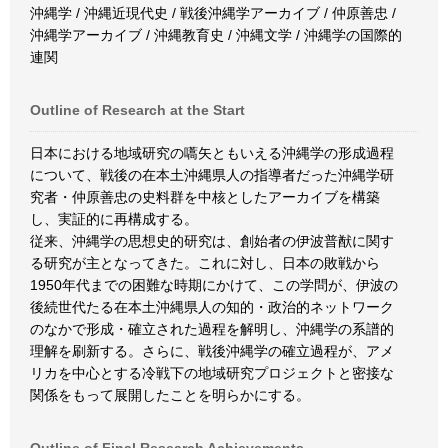
沖縄学 / 沖縄近現代史 / 戦後沖縄学アーカイブ / 仲原善忠 /
沖縄学アーカイブ / 沖縄教育史 / 沖縄文学 / 沖縄学の国際的
連関
Outline of Research at the Start
日本における地域研究の嚆矢ともいえる沖縄学の形成過程
について、戦後の在本土沖縄県人の指導者だった沖縄学研
究者・仲原善忠の史料群を中核としたアーカイブを構築
し、実証的に再構成する。
従来、沖縄学の思想史的研究は、創始者の伊波普猷に関す
る研究が主となってきた。これに対し、日本の敗戦から
1950年代までの困難な時期にかけて、この学問が、伊波の
後続世代たる在本土沖縄県人の知的・政治的ネットワーク
のなかで形成・確立された過程を解明し、沖縄学の系譜的
理解を刷新する。さらに、戦後沖縄学の確立過程が、アメ
リカを中心とする冷戦下の地域研究プロジェクトと密接な
関係をもって展開したことを明らかにする。