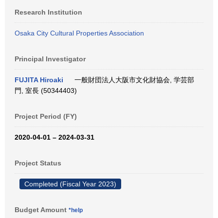
Research Institution
Osaka City Cultural Properties Association
Principal Investigator
FUJITA Hiroaki
一般財団法人大阪市文化財協会, 学芸部
門, 室長 (50344403)
Project Period (FY)
2020-04-01 – 2024-03-31
Project Status
Completed (Fiscal Year 2023)
Budget Amount
*help