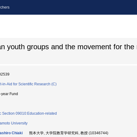
chers
 youth groups and the movement for the r
02539
t-in-Aid for Scientific Research (C)
i-year Fund
c Section 09010:Education-related
moto University
shiro Chiaki
熊本大学, 大学院教育学研究科, 教授 (10346744)