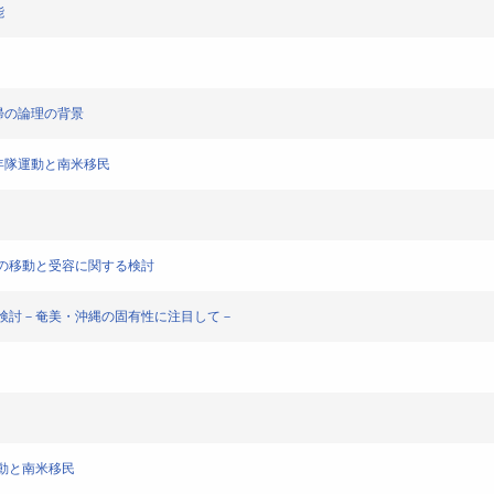
能
国復帰の論理の背景
開発青年隊運動と南米移民
青年隊の移動と受容に関する検討
運動の再検討－奄美・沖縄の固有性に注目して－
隊運動と南米移民