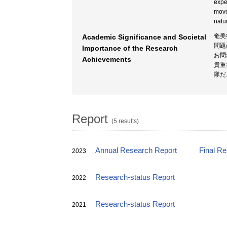
expe
move
natu
奄美
Academic Significance and Societal
問題
Importance of the Research
お問
Achievements
貴重
隊だ
Report
(5 results)
Annual Research Report
Final R
2023
Research-status Report
2022
Research-status Report
2021