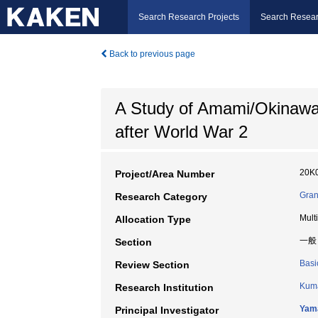
Search Research Projects
Search Resear
Back to previous page
A Study of Amami/Okinawan
after World War 2
20K
Project/Area Number
Gran
Research Category
Mult
Allocation Type
一般
Section
Basi
Review Section
Kuma
Research Institution
Yama
Principal Investigator