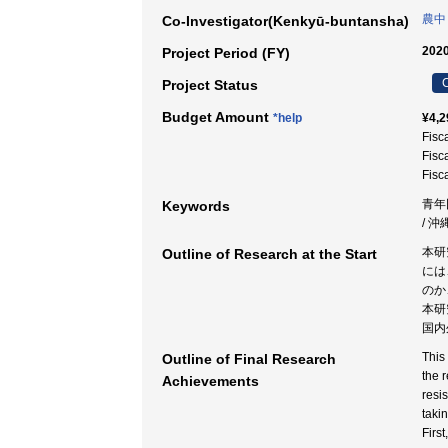
農中
Co-Investigator(Kenkyū-buntansha)
2020
Project Period (FY)
C
Project Status
Budget Amount
*help
¥4,2
Fisc
Fisc
Fisc
青年団
Keywords
/ 沖
本研
Outline of Research at the Start
には
のか
本研
国内
This
Outline of Final Research
the 
Achievements
resi
taki
Firs