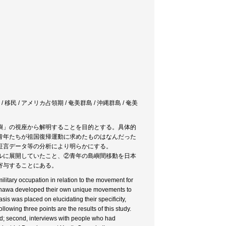
 移民 / アメリカ占領期 / 奄美群島 / 沖縄群島 / 奄美
嶼」の視座から解明することを目的とする。具体的
青年たちが祖国復帰運動に求めたものはなんだった
証言データ等の分析により明らかにする。
ルに展開していたこと、②青年の島嶼間移動を日本
寄与することにある。
litary occupation in relation to the movement for
Okinawa developed their own unique movements to
sis was placed on elucidating their specificity,
lowing three points are the results of this study.
ied; second, interviews with people who had