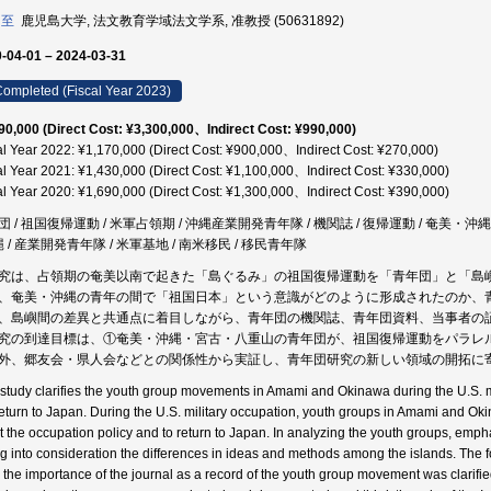
 至
鹿児島大学, 法文教育学域法文学系, 准教授 (50631892)
-04-01 – 2024-03-31
ompleted (Fiscal Year 2023)
90,000 (Direct Cost: ¥3,300,000、Indirect Cost: ¥990,000)
al Year 2022: ¥1,170,000 (Direct Cost: ¥900,000、Indirect Cost: ¥270,000)
al Year 2021: ¥1,430,000 (Direct Cost: ¥1,100,000、Indirect Cost: ¥330,000)
al Year 2020: ¥1,690,000 (Direct Cost: ¥1,300,000、Indirect Cost: ¥390,000)
 / 祖国復帰運動 / 米軍占領期 / 沖縄産業開発青年隊 / 機関誌 / 復帰運動 / 奄美・沖縄 /
縄 / 産業開発青年隊 / 米軍基地 / 南米移民 / 移民青年隊
究は、占領期の奄美以南で起きた「島ぐるみ」の祖国復帰運動を「青年団」と「島
、奄美・沖縄の青年の間で「祖国日本」という意識がどのように形成されたのか、
、島嶼間の差異と共通点に着目しながら、青年団の機関誌、青年団資料、当事者の
究の到達目標は、①奄美・沖縄・宮古・八重山の青年団が、祖国復帰運動をパラレ
外、郷友会・県人会などとの関係性から実証し、青年団研究の新しい領域の開拓に
 study clarifies the youth group movements in Amami and Okinawa during the U.S. mi
return to Japan. During the U.S. military occupation, youth groups in Amami and 
st the occupation policy and to return to Japan. In analyzing the youth groups, empha
ng into consideration the differences in ideas and methods among the islands. The fol
t, the importance of the journal as a record of the youth group movement was clarif