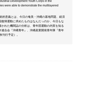
ndustrial Development Youth Corps in the
dies were able to demonstrate the multilayered
学術的意義とは、今日の奄美・沖縄の基地問題、経済
国復帰運動に求めたものはなんだっのか、今日もな
書かれた機関誌の分析は、青年団運動の内実を知る
年連合会『沖縄青年』、沖縄産業開発青年隊『青年
年秋刊行予定）。