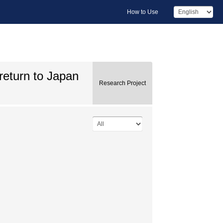
How to Use
eturn to Japan
Research Project