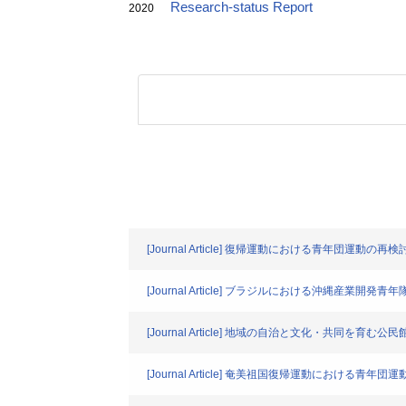
Research-status Report
2020
[Journal Article] 復帰運動における青年団運
[Journal Article] ブラジルにおける沖縄産業
[Journal Article] 地域の自治と文化・共同を育む公民
[Journal Article] 奄美祖国復帰運動におけ