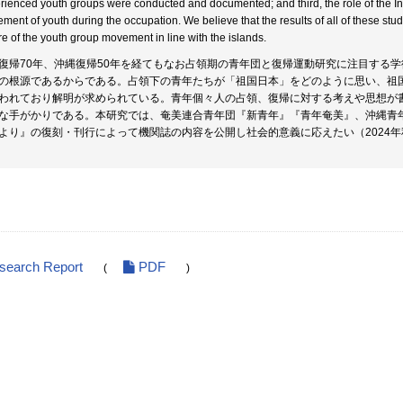
rienced youth groups were conducted and documented; and third, the role of the I
ment of youth during the occupation. We believe that the results of all of these stu
re of the youth group movement in line with the islands.
復帰70年、沖縄復帰50年を経てもなお占領期の青年団と復帰運動研究に注目する
の根源であるからである。占領下の青年たちが「祖国日本」をどのように思い、祖
われており解明が求められている。青年個々人の占領、復帰に対する考えや思想が
な手がかりである。本研究では、奄美連合青年団『新青年』『青年奄美』、沖縄青
より』の復刻・刊行によって機関誌の内容を公開し社会的意義に応えたい（2024
esearch Report
PDF
(
)