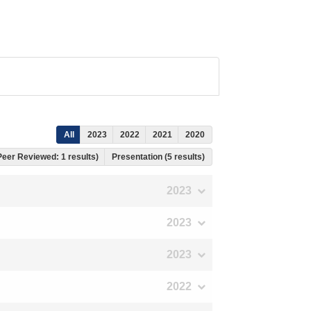
All
2023
2022
2021
2020
 Peer Reviewed: 1 results)
Presentation (5 results)
2023
2023
2023
2022