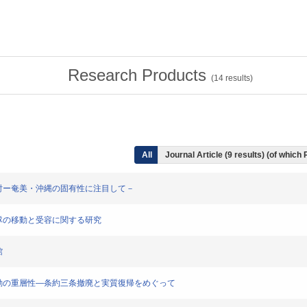
Research Products
(
14
results)
All
Journal Article (9 results) (of which
動の再検討ー奄美・沖縄の固有性に注目して－
開発青年隊の移動と受容に関する研究
館
る青年団運動の重層性―条約三条撤廃と実質復帰をめぐって