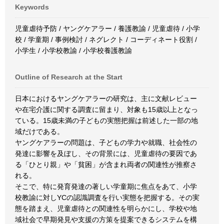
Keywords
児童虐待予防 / ヤングケアラー / 養護教諭 / 児童虐待 / 小学
校 / 学童期 / 事例検討 / ネグレクト / コーディネート役割 /
小学生 / 小学校教諭 / 小学校養護教諭
Outline of Research at the Start
日本におけるヤングケアラーの研究は、主に文献レビュー
や在宅介護に関する調査に留まり、対象も15歳以上となっ
ている。15歳未満の子どもの実態把握は前述した一部の地
域だけである。
ヤングケアラーの問題は、子どもの学力や就職、社会性の
発達に影響を及ぼし、その背景には、児童虐待の要因であ
る「ひとり親」や「貧困」が含まれ両者の関連性が推察さ
れる。
そこで、特に発育発達の著しい学童期に焦点をあて、小学
校教諭に対しYCの認識調査を行い実態を把握する。その実
態を踏まえ、児童虐待との関連性を明らかにし、学校や地
域社会で早期発見や支援の方策を提案できるシステムを構