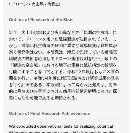
/ ドローン / 火山島 / 御嶽山
Outline of Research at the Start
近年、火山山頂部および火山島などの「観測の空白域」に
おいて、ドローンを用いた遠隔観測が注目されている。し
かし、深部比抵抗構造の解明に重要な電場観測は難易度が
高く研究例はない。本研究は、海底で先行している遠隔電
場観測の技術を応用してドローン電場観測を行い、陸上の
「観測の空白域」における地下の電気比抵抗構造の解明を
可能にすることを目的とする。令和2-3年度はおもに装置の
開発を行い、令和3-4年度に検証試験および研究成果の発表
を行う計画である。本観測によって得られた知見は、将来
的に月および火星等における惑星内部構造解明に向けた探
査にも活用可能であると期待される。
Outline of Final Research Achievements
We conducted observational tests for realizing potential
difference measurements using UAVs (drones) to enable