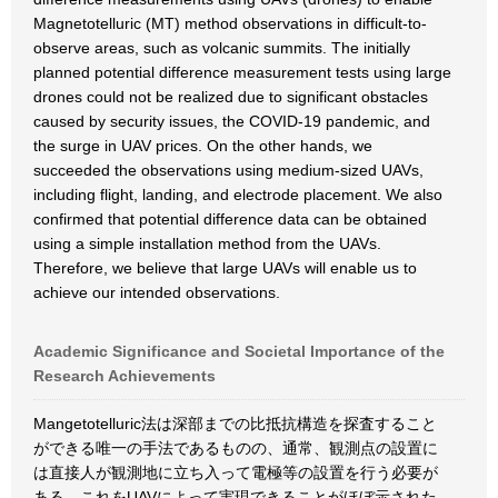
Magnetotelluric (MT) method observations in difficult-to-
observe areas, such as volcanic summits. The initially
planned potential difference measurement tests using large
drones could not be realized due to significant obstacles
caused by security issues, the COVID-19 pandemic, and
the surge in UAV prices. On the other hands, we
succeeded the observations using medium-sized UAVs,
including flight, landing, and electrode placement. We also
confirmed that potential difference data can be obtained
using a simple installation method from the UAVs.
Therefore, we believe that large UAVs will enable us to
achieve our intended observations.
Academic Significance and Societal Importance of the
Research Achievements
Mangetotelluric法は深部までの比抵抗構造を探査すること
ができる唯一の手法であるものの、通常、観測点の設置に
は直接人が観測地に立ち入って電極等の設置を行う必要が
ある。これをUAVによって実現できることがほぼ示された