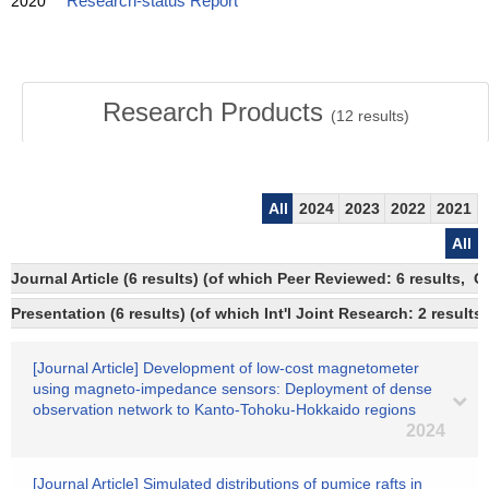
2020
Research-status Report
Research Products
(
12
results)
All
2024
2023
2022
2021
All
Journal Article (6 results) (of which Peer Reviewed: 6 results, 
Presentation (6 results) (of which Int'l Joint Research: 2 results)
[Journal Article] Development of low-cost magnetometer
using magneto-impedance sensors: Deployment of dense
observation network to Kanto-Tohoku-Hokkaido regions
2024
[Journal Article] Simulated distributions of pumice rafts in