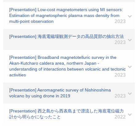
[Presentation] Low-cost magnetometers using MI sensors:
Estimation of magnetospheric plasma mass density from
multi-point observation
2023
[Presentation] 海底電磁場観測データの高品質部の抽出方法
2023
[Presentation] Broadband magnetotelluric survey in the
Akan-Kutcharo caldera area, northern Japan -
understanding of interactions between volcanic and tectonic
activities
2023
[Presentation] Aeromagnetic survey of Nishinoshima
volcano by using drone in 2019
2023
[Presentation] 西之島から西表島まで漂流した海底電位磁力
計から明らかになったこと
2022