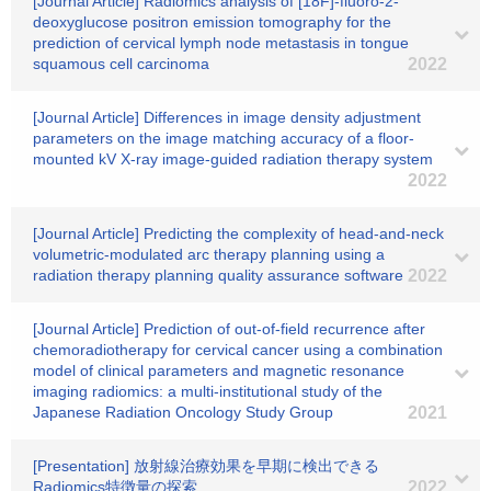
[Journal Article] Radiomics analysis of [18F]-fluoro-2-
deoxyglucose positron emission tomography for the
prediction of cervical lymph node metastasis in tongue
squamous cell carcinoma
2022
[Journal Article] Differences in image density adjustment
parameters on the image matching accuracy of a floor‐
mounted kV X‐ray image‐guided radiation therapy system
2022
[Journal Article] Predicting the complexity of head-and-neck
volumetric-modulated arc therapy planning using a
radiation therapy planning quality assurance software
2022
[Journal Article] Prediction of out-of-field recurrence after
chemoradiotherapy for cervical cancer using a combination
model of clinical parameters and magnetic resonance
imaging radiomics: a multi-institutional study of the
Japanese Radiation Oncology Study Group
2021
[Presentation] 放射線治療効果を早期に検出できる
Radiomics特徴量の探索
2022