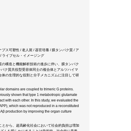
プス可塑性 / 老人斑 / 器官培養 / 膜タンパク質 / ア
受容体 / ライブセル・イメージング
質の構造と機能解析技術の進歩に伴い、膜タンパク
ンパク質共役型受容体同士の複合体とアルツハイマ
合体の生理的な役割と分子メカニズムに注目して研
r domains are coupled to trimeric G proteins.
iously shown that type 1 metabotropic glutamate
 with each other. In this study, we evaluated the
PP), which was not reproduced in a reconstituted
r Aβ production by improving the organ culture
ることから、超高齢化社会において社会的負担は増加