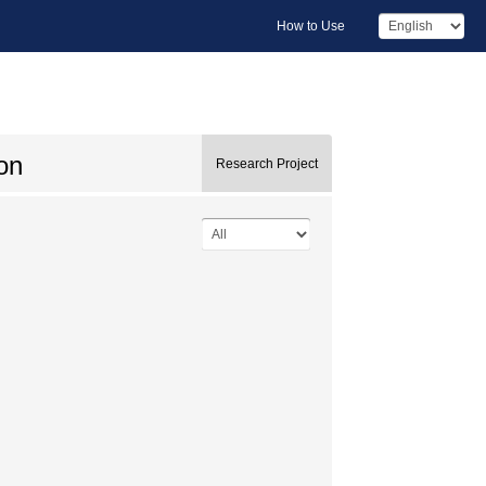
How to Use
on
Research Project