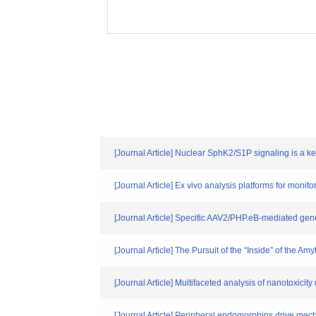
[Journal Article] Nuclear SphK2/S1P signaling is a k
[Journal Article] Ex vivo analysis platforms for moni
[Journal Article] Specific AAV2/PHP.eB-mediated gene t
[Journal Article] The Pursuit of the “Inside” of the 
[Journal Article] Multifaceted analysis of nanotoxicit
[Journal Article] Peripheral endomorphins drive mec