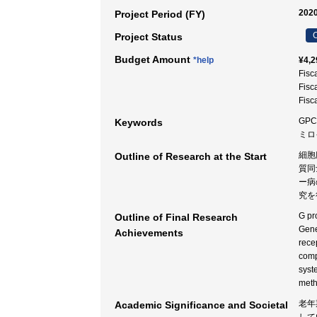
2020
Project Period (FY)
C
Project Status
Budget Amount
*help
¥4,2
Fisc
Fisc
Fisc
GP
Keywords
ミロ
細胞
Outline of Research at the Start
質同
ー病
究を
G pr
Outline of Final Research
Gene
Achievements
rece
comp
syst
meth
老年
Academic Significance and Societal