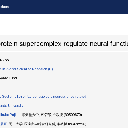
chers
otein supercomplex regulate neural functi
07765
t-in-Aid for Scientific Research (C)
i-year Fund
c Section 51030:Pathophysiologic neuroscience-related
endo University
kubo Yuji
順天堂大学, 医学部, 准教授 (80509670)
 展正
岡山大学, 医歯薬学総合研究科, 准教授 (60436590)