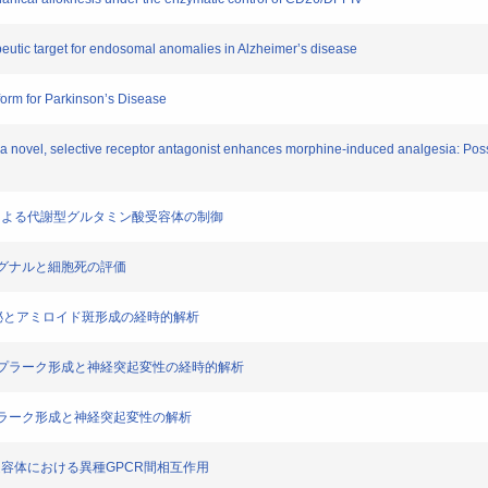
rapeutic target for endosomal anomalies in Alzheimer’s disease
tform for Parkinson’s Disease
 by a novel, selective receptor antagonist enhances morphine-induced analgesia: Poss
相互作用による代謝型グルタミン酸受容体の制御
胞内シグナルと細胞死の評価
ドβ分泌とアミロイド斑形成の経時的解析
ミロイドプラーク形成と神経突起変性の経時的解析
イドプラーク形成と神経突起変性の解析
BAB受容体における異種GPCR間相互作用