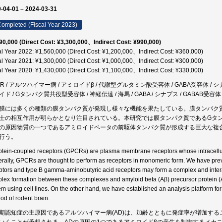
-04-01 – 2024-03-31
ompleted (Fiscal Year 2023)
90,000 (Direct Cost: ¥3,300,000、Indirect Cost: ¥990,000)
al Year 2022: ¥1,560,000 (Direct Cost: ¥1,200,000、Indirect Cost: ¥360,000)
al Year 2021: ¥1,300,000 (Direct Cost: ¥1,000,000、Indirect Cost: ¥300,000)
al Year 2020: ¥1,430,000 (Direct Cost: ¥1,100,000、Indirect Cost: ¥330,000)
CR / アルツハイマー病 / アミロイドβ / 代謝型グルタミン酸受容体 / GABA受容体 / シナ
イド / Gタンパク質共役型受容体 / 神経伝達 / 海馬 / GABA / シナプス / GABAB
膜には多くの種類の膜タンパク質が発現し様々な機能を果たしている。膜タンパク
士の相互作用が明らかとなり注目されている。本研究では膜タンパク質であるGタ
の原因物質の一つであるアミロイドベータの前駆体タンパク質が形成する巨大な複
行う。
otein-coupled receptors (GPCRs) are plasma membrane receptors whose intracellula
rally, GPCRs are thought to perform as receptors in monomeric form. We have prev
ptors and type B gamma-aminobutyric acid receptors may form a complex and interact
lex formation between these complexes and amyloid beta (Aβ) precursor protein (A
em using cell lines. On the other hand, we have established an analysis platform fo
od of rodent brain.
期認知症の主原因であるアルツハイマー病(AD)は、加齢とともに発症率が増加す