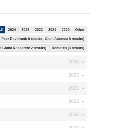
ll
2024
2023
2022
2021
2020
Other
ts, Peer Reviewed: 8 results, Open Access: 8 results)
nt'l Joint Research: 2 results)
Remarks (3 results)
2024
2023
2023
2023
2022
2022