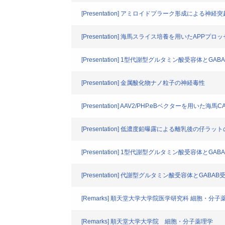
[Presentation] アミロイドプラーク形成による神
[Presentation] 海馬スライス培養を用いたAP
[Presentation] 1型代謝型グルタミン酸受容体
[Presentation] 金属酸化物ナノ粒子の神経毒性
[Presentation] AAV2/PHP.eBベクターを用いた海
[Presentation] 低濃度鉛曝露による離乳後の仔ラ
[Presentation] 1型代謝型グルタミン酸受容
[Presentation] 代謝型グルタミン酸受容体とG
[Remarks] 順天堂大学大学院医学研究科 細胞・分子
[Remarks] 順天堂大学大学院 細胞・分子薬理学