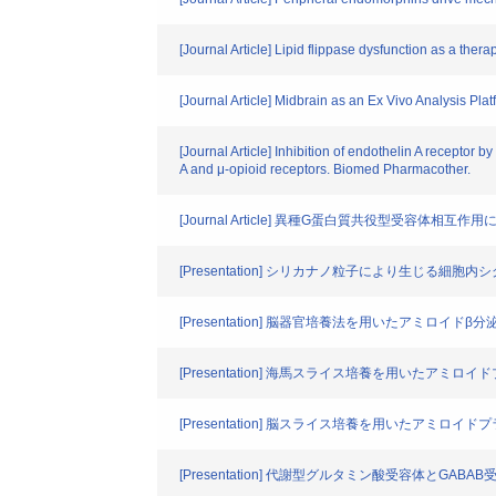
[Journal Article] Lipid flippase dysfunction as a the
[Journal Article] Midbrain as an Ex Vivo Analysis Pla
[Journal Article] Inhibition of endothelin A receptor
A and μ-opioid receptors. Biomed Pharmacother.
[Journal Article] 異種G蛋白質共役型受容体
[Presentation] シリカナノ粒子により生じる細
[Presentation] 脳器官培養法を用いたアミロイ
[Presentation] 海馬スライス培養を用いたア
[Presentation] 脳スライス培養を用いたアミロ
[Presentation] 代謝型グルタミン酸受容体とGA