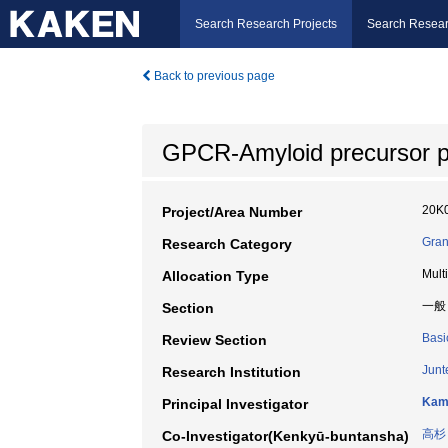
Search Research Projects
Search Resear
Back to previous page
GPCR-Amyloid precursor pr
20K
Project/Area Number
Gran
Research Category
Mult
Allocation Type
一般
Section
Basi
Review Section
Junt
Research Institution
Kami
Principal Investigator
高杉
Co-Investigator(Kenkyū-buntansha)