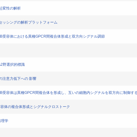
経突起変性の解析
Pプロッセッシングの解析プラットフォーム
とGABAB受容体における異種GPCR間複合体形成と双方向シグナル調節
馬CA2野選択的標識
ットの注意力低下への 影響
体とGABAB受容体は異種GPCR間複合体を形成し、互いの細胞内シグナルを双方向に制御す
ABAB受容体の複合体形成とシグナルクロストーク
薬理学