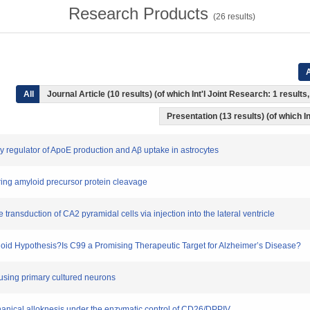
Research Products
(
26
results)
A
All
Journal Article (10 results) (of which Int'l Joint Research: 1 resul
Presentation (13 results) (of which I
ey regulator of ApoE production and Aβ uptake in astrocytes
toring amyloid precursor protein cleavage
ransduction of CA2 pyramidal cells via injection into the lateral ventricle
Amyloid Hypothesis?Is C99 a Promising Therapeutic Target for Alzheimer’s Disease?
y using primary cultured neurons
hanical alloknesis under the enzymatic control of CD26/DPPIV