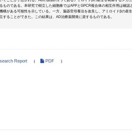
いくことが予想される。ADの原因の1つであるアミロイドβの産生を制御するメカ
るものである。本研究で樹立した細胞株ではAPPとGPCR複合体の相互作用は確
機構がある可能性を示している。一方、脳器官培養法を改良し、アミロイドβの産
立することができた。この結果は、AD治療薬開発に資するものである。
esearch Report
PDF
(
)