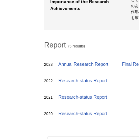
して
Importance of the Research
のあ
Achievements
作用
を確
Report
(5 results)
Annual Research Report
Final R
2023
Research-status Report
2022
Research-status Report
2021
Research-status Report
2020