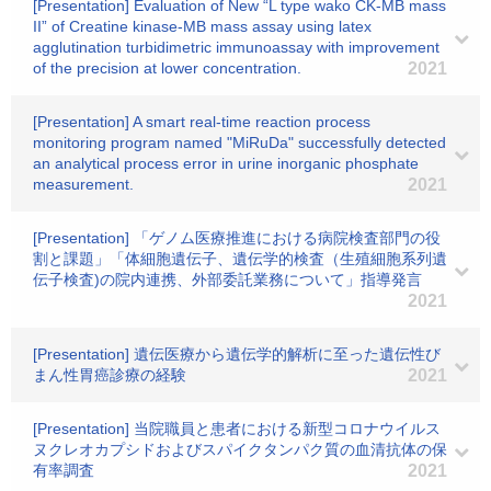
[Presentation] Evaluation of New “L type wako CK-MB mass
II” of Creatine kinase-MB mass assay using latex
agglutination turbidimetric immunoassay with improvement
of the precision at lower concentration.
2021
[Presentation] A smart real-time reaction process
monitoring program named "MiRuDa" successfully detected
an analytical process error in urine inorganic phosphate
measurement.
2021
[Presentation] 「ゲノム医療推進における病院検査部門の役
割と課題」「体細胞遺伝子、遺伝学的検査（生殖細胞系列遺
伝子検査)の院内連携、外部委託業務について」指導発言
2021
[Presentation] 遺伝医療から遺伝学的解析に至った遺伝性び
まん性胃癌診療の経験
2021
[Presentation] 当院職員と患者における新型コロナウイルス
ヌクレオカプシドおよびスパイクタンパク質の血清抗体の保
有率調査
2021