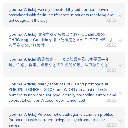
[Journal Article] Falsely elevated thyroid hormonh levels
associated with fibrin interference in patients receiving oral
anticoagulant therapy.
2023
[Journal Article] 血液培養から検出されたCandida属の
CHROMagar Candidaを用いた推定とMALDI-TOF MSによ
る同定法の比較検討
2023
[Journal Article] 臨床検査データに影響を及ぼす要因―年
齢、性別、食事、運動などの生理的変動、採血条件など―
2023
[Journal Article] Methylation of CpG island promoters at
ZNF625, LONRF2, SDC2 and WDR17 in a patient with
numerous non-granular type laterally spreading tumors and
colorectal cancer: A case report Oncol Lett
2022
[Journal Article] Pure somatic pathogenic variation profiles
for patients with serrated polyposis syndrome: a case
series
2022