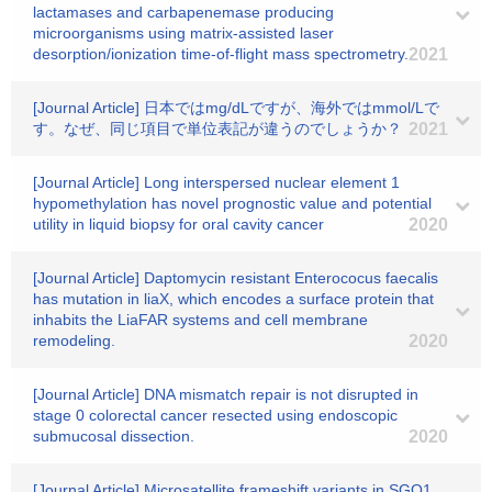
lactamases and carbapenemase producing
microorganisms using matrix-assisted laser
desorption/ionization time-of-flight mass spectrometry.
2021
[Journal Article] 日本ではmg/dLですが、海外ではmmol/Lで
す。なぜ、同じ項目で単位表記が違うのでしょうか？
2021
[Journal Article] Long interspersed nuclear element 1
hypomethylation has novel prognostic value and potential
utility in liquid biopsy for oral cavity cancer
2020
[Journal Article] Daptomycin resistant Enterococus faecalis
has mutation in liaX, which encodes a surface protein that
inhabits the LiaFAR systems and cell membrane
remodeling.
2020
[Journal Article] DNA mismatch repair is not disrupted in
stage 0 colorectal cancer resected using endoscopic
submucosal dissection.
2020
[Journal Article] Microsatellite frameshift variants in SGO1