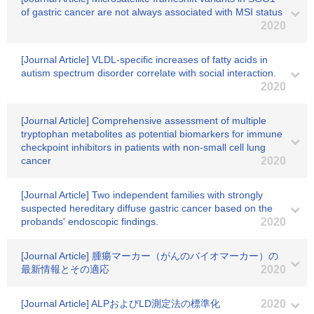
of gastric cancer are not always associated with MSI status
2020
[Journal Article] VLDL-specific increases of fatty acids in
autism spectrum disorder correlate with social interaction.
2020
[Journal Article] Comprehensive assessment of multiple
tryptophan metabolites as potential biomarkers for immune
checkpoint inhibitors in patients with non-small cell lung
cancer
2020
[Journal Article] Two independent families with strongly
suspected hereditary diffuse gastric cancer based on the
probands' endoscopic findings.
2020
[Journal Article] 腫瘍マーカー（がんのバイオマーカー）の
最新情報とその適応
2020
[Journal Article] ALPおよびLD測定法の標準化
2020