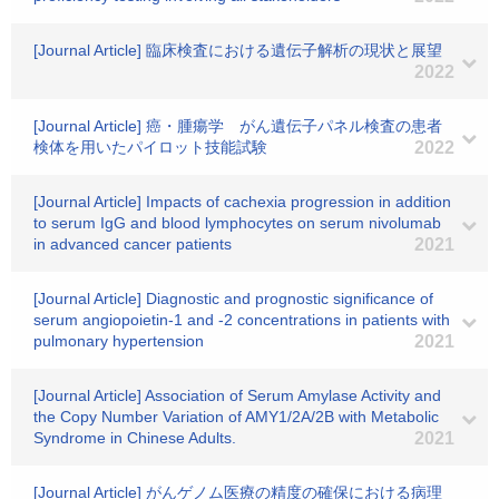
[Journal Article] 臨床検査における遺伝子解析の現状と展望
2022
[Journal Article] 癌・腫瘍学 がん遺伝子パネル検査の患者
検体を用いたパイロット技能試験
2022
[Journal Article] Impacts of cachexia progression in addition
to serum IgG and blood lymphocytes on serum nivolumab
in advanced cancer patients
2021
[Journal Article] Diagnostic and prognostic significance of
serum angiopoietin-1 and -2 concentrations in patients with
pulmonary hypertension
2021
[Journal Article] Association of Serum Amylase Activity and
the Copy Number Variation of AMY1/2A/2B with Metabolic
Syndrome in Chinese Adults.
2021
[Journal Article] がんゲノム医療の精度の確保における病理