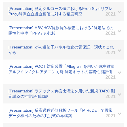
[Presentation] 測定グルコース値におけるFree Styleリブレ
Proの静脈血血漿血糖値に対する精度研究
2021
[Presentation] HBV,HCV抗原抗体検査における2測定法での
陽性的中率「PPV」の比較
2021
[Presentation] がん遺伝子パネル検査の質保証、現状とこれ
から
2021
[Presentation] POCT 対応装置「Allegro」を用いた尿中微量
アルブミン / クレアチニン同時 測定キットの基礎性能評価
2021
[Presentation] ラテックス免疫比濁法を用いた新規 TARC 測
定試薬の性能評価試験
2021
[Presentation] 反応過程近似解析ツール「MiRuDa」で異常
データ検出のための判別式の再構築
2021