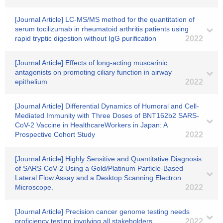
[Journal Article] LC-MS/MS method for the quantitation of
serum tocilizumab in rheumatoid arthritis patients using
rapid tryptic digestion without IgG purification
2022
[Journal Article] Effects of long-acting muscarinic
antagonists on promoting ciliary function in airway
epithelium
2022
[Journal Article] Differential Dynamics of Humoral and Cell-
Mediated Immunity with Three Doses of BNT162b2 SARS-
CoV-2 Vaccine in HealthcareWorkers in Japan: A
Prospective Cohort Study
2022
[Journal Article] Highly Sensitive and Quantitative Diagnosis
of SARS-CoV-2 Using a Gold/Platinum Particle-Based
Lateral Flow Assay and a Desktop Scanning Electron
Microscope.
2022
[Journal Article] Precision cancer genome testing needs
proficiency testing involving all stakeholders
2022