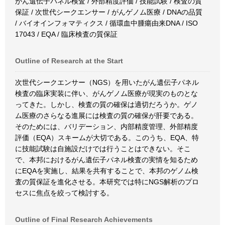
がん遺伝子パネル検査 / 外部精度評価 / 技能試験 / 検査の質
保証 / 次世代シークエンサー / がんゲノム医療 / DNAの品質
/ バイオインフォマティクス / 循環血中腫瘍由来DNA / ISO
17043 / EQA / 臨床検査の質保証
Outline of Research at the Start
次世代シークエンサー（NGS）を用いたがん遺伝子パネル
検査の臨床実装に伴い、がんゲノム医療が現実のものとな
ってきた。しかし、検査の質の確保は適切だろうか。ゲノ
ム医療のさらなる進展には検査の質の確保が肝要である。
そのためには、バリデーション、内部精度管理、外部精度
評価（EQA）スキームが大切である。このうち、EQA、特
に技能試験は自施設だけでは行うことはできない。そこ
で、本邦におけるがん遺伝子パネル検査の実情を知るため
にEQAを実施し、結果を共有することで、本邦のゲノム検
査の質保証を進化させる。本研究では特にNGS解析のプロ
セスに焦点を絞って検討する。
Outline of Final Research Achievements