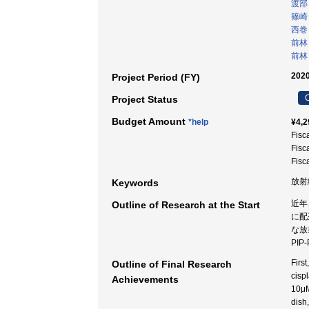
渡部
篠崎
西巻
前林
前林
2020
Project Period (FY)
C
Project Status
Budget Amount
*help
¥4,2
Fisc
Fisc
Fisc
放射
Keywords
近年
Outline of Research at the Start
に配
な放
PI
Firs
Outline of Final Research
cisp
Achievements
10μM
dish