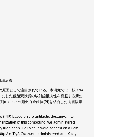
放射線治療
性の原因として注目されている。本研究では、核DNA
ットにした低酸素状態の放射線抵抗性を克服する新た
platinの類似白金錯体(Pt)を結合した抗低酸素
 (PIP) based on the antibiotic destamycin to
ensitization of this compound, we administered
y irradiation. HeLa cells were seeded on a 6cm
d 30μM of Py3-Oxo were administered and X-ray