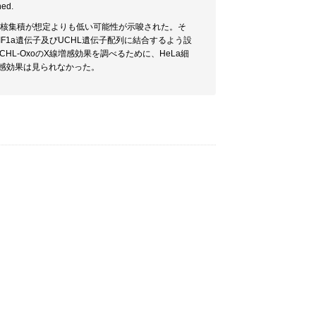
ned.
への核集積が想定よりも低い可能性が示唆された。そ
F1a遺伝子及びUCHL遺伝子配列に結合するよう設
a-UCHL-OxoのX線増感効果を調べるために、HeLa細
線増感効果は見られなかった。