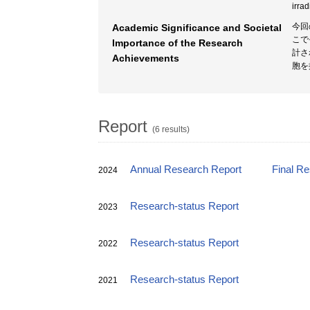
irrad
今回
Academic Significance and Societal
こで
Importance of the Research
計さ
Achievements
胞を
Report
(6 results)
Annual Research Report
Final R
2024
Research-status Report
2023
Research-status Report
2022
Research-status Report
2021