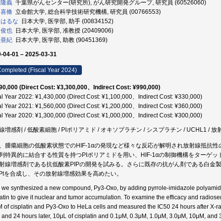
 隆義
千葉県がんセンター(研究所), がん研究開発グループ, 研究員 (60526060)
 喜脩
立命館大学, 総合科学技術研究機構, 研究員 (00766553)
 はるな
日本大学, 医学部, 助手 (00834152)
 俊也
日本大学, 医学部, 准教授 (20409006)
 亜紀
日本大学, 医学部, 助教 (90451369)
-04-01 – 2025-03-31
ompleted (Fiscal Year 2024)
90,000 (Direct Cost: ¥3,300,000、Indirect Cost: ¥990,000)
al Year 2022: ¥1,430,000 (Direct Cost: ¥1,100,000、Indirect Cost: ¥330,000)
al Year 2021: ¥1,560,000 (Direct Cost: ¥1,200,000、Indirect Cost: ¥360,000)
al Year 2020: ¥1,300,000 (Direct Cost: ¥1,000,000、Indirect Cost: ¥300,000)
線増感剤 / 低酸素細胞 / PIポリアミド / オキソプラチン / シスプラチン / UCHL1 / 
、腫瘍細胞の低酸素状態でのHIF-1αの発現など様々な反応が解明され放射線抵抗
列特異的に結合する性質を持つPIポリアミドを用い、HIF-1αの制御機構をターゲ
射線増感剤である抗低酸素PIPの開発を試みる。さらに既存の抗がん剤である白金製剤cis
P-Ptを合成し、その放射線増感効果を高めたい。
t, we synthesized a new compound, Py3-Oxo, by adding pyrrole-imidazole polyamide
latin to give it nuclear and tumor accumulation. To examine the efficacy and radios
 of cisplatin and Py3-Oxo to HeLa cells and measured the IC50 24 hours after X-ra
, and 24 hours later, 10μL of cisplatin and 0.1μM, 0.3μM, 1.0μM, 3.0μM, 10μM, an