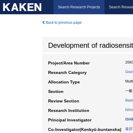
Search Research Projects
Search Resear
Back to previous page
Development of radiosensit
20K
Project/Area Number
Gran
Research Category
Mult
Allocation Type
一般
Section
Basi
Review Section
Niho
Research Institution
ISH
Principal Investigator
藤原
Co-Investigator(Kenkyū-buntansha)