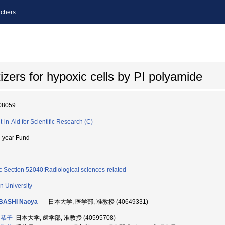
chers
izers for hypoxic cells by PI polyamide
08059
t-in-Aid for Scientific Research (C)
i-year Fund
c Section 52040:Radiological sciences-related
n University
IBASHI Naoya
日本大学, 医学部, 准教授 (40649331)
 恭子
日本大学, 歯学部, 准教授 (40595708)