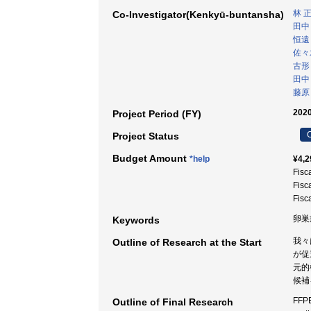
林 
Co-Investigator(Kenkyū-buntansha)
田中
恒遠
佐々
古形
田中
藤原
2020
Project Period (FY)
C
Project Status
Budget Amount
*help
¥4,2
Fisc
Fisc
Fisc
卵巣
Keywords
我々
Outline of Research at the Start
が促
元的
候補
FFPE
Outline of Final Research