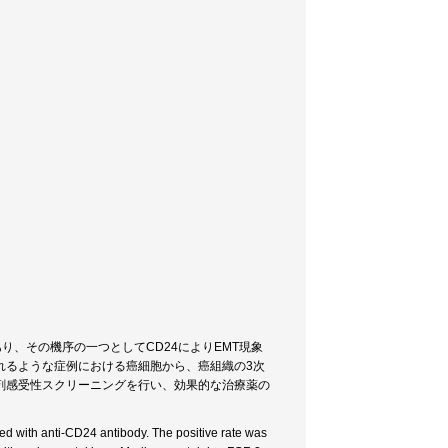
り、その機序の一つとしてCD24によりEMT現象
れるような症例における癌細胞から、癌組織の3次
剤感受性スクリーニングを行い、効果的な治療薬の
d with anti-CD24 antibody. The positive rate was