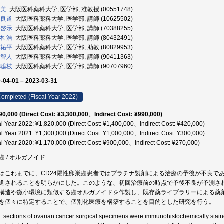
正美
大阪医科薬科大学, 医学部, 准教授 (00551748)
 良道
大阪医科薬科大学, 医学部, 講師 (10625502)
 啓示
大阪医科薬科大学, 医学部, 講師 (70388255)
木 浩
大阪医科薬科大学, 医学部, 講師 (80432491)
 祐平
大阪医科薬科大学, 医学部, 助教 (80829953)
 智人
大阪医科薬科大学, 医学部, 講師 (90411363)
 聡枝
大阪医科薬科大学, 医学部, 講師 (90707960)
-04-01 – 2023-03-31
ompleted (Fiscal Year 2022)
90,000 (Direct Cost: ¥3,300,000、Indirect Cost: ¥990,000)
al Year 2022: ¥1,820,000 (Direct Cost: ¥1,400,000、Indirect Cost: ¥420,000)
al Year 2021: ¥1,300,000 (Direct Cost: ¥1,000,000、Indirect Cost: ¥300,000)
al Year 2020: ¥1,170,000 (Direct Cost: ¥900,000、Indirect Cost: ¥270,000)
癌 / オルガノイド
はこれまでに、CD24陽性卵巣癌患者ではプラチナ製剤による治療の予後が不良であ
進されることを明らかにした。このような、初回治療前の時点で予後不良が予測さ
構造や微小環境に類似する癌オルガノイドを作製し、既存薬ライブラリーによる薬
を個々に特定することで、個別化医療を構築することを目的とした研究を行う。
 sections of ovarian cancer surgical specimens were immunohistochemically staine