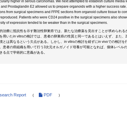
icularly higher in serous carcinomas. We next attempted to establish culture media
 and Prostaglandin E2 allowed us to prepare organoids with a higher success rat
ions from surgical specimens and FFPE sections from organoid culture tissue to con
reproduced. Patients who were CD24 positive in the surgical specimens also show
nsity of expression tended to be weaker than in the surgical specimens.
的治療に抵抗性を示す難治性卵巣癌では、新たな治療薬を見出すことが求められる
を用いたin vitroの検討では、患者の卵巣癌の性質と同一であるとはいえず、また
境とは異なるという欠点がある。しかし、in vitroの検討を経ずにin vivoでの
。患者の癌組織を用いて行う3次元オルガノイド培養が可能となれば、個体レベルの癌モ
きる点で学術的に意義がある。
esearch Report
PDF
(
)