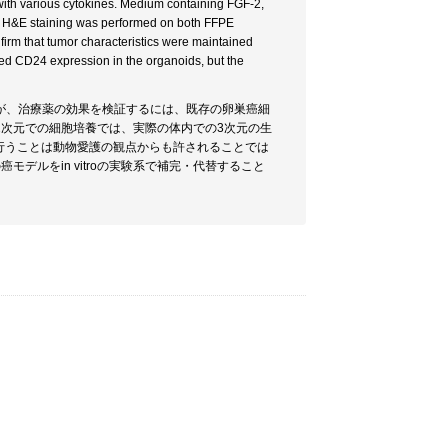
 with various cytokines. Medium containing FGF-2,
e. H&E staining was performed on both FFPE
firm that tumor characteristics were maintained
ed CD24 expression in the organoids, but the
が、治療薬の効果を検証するには、既存の卵巣癌細
、2次元での細胞培養では、実際の体内での3次元の生
検討を行うことは動物愛護の観点からも許されることでは
デルをin vitroの実験系で補完・代替すること