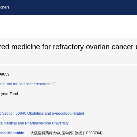
chers
zed medicine for refractory ovarian cancer
09659
t-in-Aid for Scientific Research (C)
i-year Fund
c Section 56040:Obstetrics and gynecology-related
a Medical and Pharmaceutical University
ichi Masahide
大阪医科薬科大学, 医学部, 教授 (10283764)