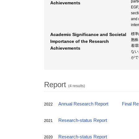
part
Achievements
EGF,
sect
and 
inte
標準
Academic Significance and Societal
胞株
Importance of the Research
着環
Achievements
ない
がで
Report
(4 results)
Annual Research Report
Final R
2022
Research-status Report
2021
Research-status Report
2020