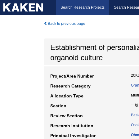
Search Research Projects
Search Resear
Back to previous page
Establishment of personali
organoid culture
20K
Project/Area Number
Gran
Research Category
Mult
Allocation Type
一般
Section
Basi
Review Section
Osak
Research Institution
Ohm
Principal Investigator