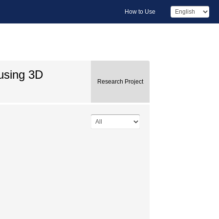
How to Use
 using 3D
Research Project