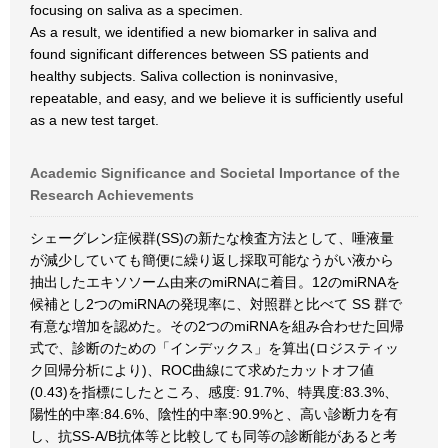
focusing on saliva as a specimen.
As a result, we identified a new biomarker in saliva and
found significant differences between SS patients and
healthy subjects. Saliva collection is noninvasive,
repeatable, and easy, and we believe it is sufficiently useful
as a new test target.
Academic Significance and Societal Importance of the
Research Achievements
シェーグレン症候群(SS)の新たな検査方法として、唾液量
が減少していても簡便に繰り返し採取可能なうがい液から
抽出したエキソソーム由来のmiRNAに着目。12のmiRNAを
候補とし2つのmiRNAの発現率に、対照群と比べて SS 群で
有意な増加を認めた。その2つのmiRNAを組み合わせた回帰
式で、診断のための「インデックス」を算出(ロジスティッ
ク回帰分析により)、ROC曲線にて求めたカットオフ値
(0.43)を指標にしたところ、感度: 91.7%、特異度:83.3%、
陽性的中率:84.6%、陰性的中率:90.9%と、高い診断力を有
し、抗SS-A/B抗体等と比較しても同等の診断能があると考