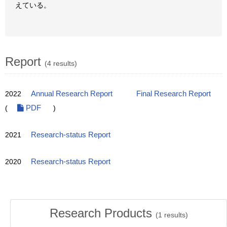
えている。
Report
(4 results)
2022
Annual Research Report
Final Research Report
(
PDF
)
2021
Research-status Report
2020
Research-status Report
Research Products
(
1
results)