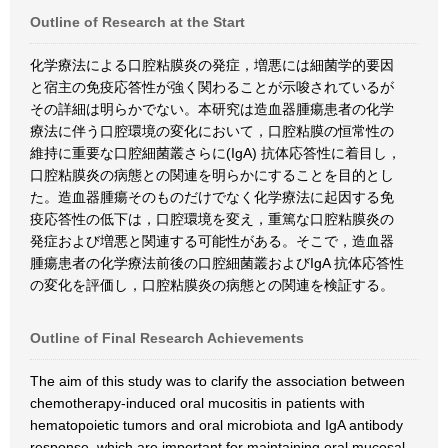
Outline of Research at the Start
化学療法による口腔粘膜炎の発症，増悪には細菌学的要因
と宿主の免疫応答性が強く関わることが示唆されているが
その詳細は明らかでない。本研究は造血器腫瘍患者の化学
療法に伴う口腔環境の変化において，口腔粘膜の恒常性の
維持に重要な口腔細菌叢さらに(IgA) 抗体応答性に着目し，
口腔粘膜炎の病態との関連を明らかにすることを目的とし
た。造血器腫瘍そのものだけでなく化学療法に起因する免
疫応答性の低下は，口腔環境を変え，重篤な口腔粘膜炎の
発症および増悪と関連する可能性がある。そこで，造血器
腫瘍患者の化学療法前後の口腔細菌叢およびIgA 抗体応答性
の変化を評価し，口腔粘膜炎の病態との関連を検証する。
Outline of Final Research Achievements
The aim of this study was to clarify the association between
chemotherapy-induced oral mucositis in patients with
hematopoietic tumors and oral microbiota and IgA antibody
response, which are important for maintaining oral mucosal