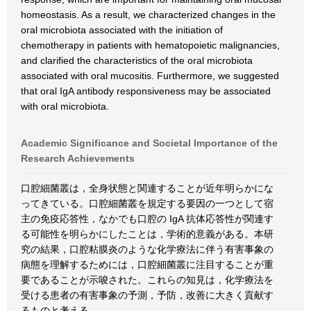
homeostasis. As a result, we characterized changes in the
oral microbiota associated with the initiation of
chemotherapy in patients with hematopoietic malignancies,
and clarified the characteristics of the oral microbiota
associated with oral mucositis. Furthermore, we suggested
that oral IgA antibody responsiveness may be associated
with oral microbiota.
Academic Significance and Societal Importance of the
Research Achievements
口腔細菌叢は，全身状態と関連することが近年明らかにな
ってきている。口腔細菌叢を規定する要因の一つとして宿
主の免疫応答性，なかでも口腔の IgA 抗体応答性が関連す
る可能性を明らかにしたことは，学術的意義がある。本研
究の結果，口腔粘膜炎のような化学療法に伴う有害事象の
病態を理解するためには，口腔細菌叢に注目することが重
要であることが示唆された。これらの知見は，化学療法を
受ける患者の有害事象の予測，予防，改善に大きく貢献す
るものと考える。