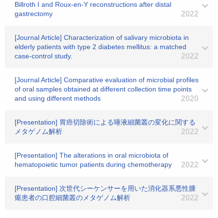
Billroth I and Roux-en-Y reconstructions after distal
gastrectomy
2022
[Journal Article] Characterization of salivary microbiota in
elderly patients with type 2 diabetes mellitus: a matched
case-control study.
2022
[Journal Article] Comparative evaluation of microbial profiles
of oral samples obtained at different collection time points
and using different methods
2020
[Presentation] 胃癌切除術による唾液細菌叢の変化に関する
メタゲノム解析
2022
[Presentation] The alterations in oral microbiota of
hematopoietic tumor patients during chemotherapy
2022
[Presentation] 次世代シーケンサーを用いた消化器系悪性腫
瘍患者の口腔細菌叢のメタゲノム解析
2022