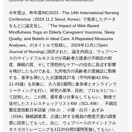
Outline of Annual Research Achievements
今年度は、昨年度INC2023 - The 14th International Nursing
Conference（2024.11.2 Seoul, Korea）で発表したデータ
をもとに論文化し、「The Impact of Web-Based
Mindfulness Yoga on Elderly Caregivers’ Insomnia, Sleep
Quality, and Beliefs in Ideal Care: A Repeated Measures
Analyses」のタイトルで投稿し、2024年11月にOpen
Journal of Nursingに採択された。論文内容は、ウェブベー
スのマインドフルネスヨガが高齢者介護者の不眠症の程
度、睡眠の質、そして理想的なケアへの信念に及ぼす影響
を検討したものである。九州地方の高齢者介護施設に勤務
する、基準を満たした介護職員27名（平均年齢42.59±
11.43歳）を対象に、介入前2週間に参加者とオンラインで
ミーティングを行い、研究の基準、目的、プロセスについ
て説明した。この間、通常通り仕事をしてもらい、郵便で
送付したストレスチェックリストKM（SCL-KM）、不眠症
重症度指数日本語版（ISI-J）、小栗・白川・あずみ
（OSA）睡眠調査票、介護に対する職員の態度尺度の調査
票に回答してもった。次に、ウェブベースのマインドフル
ネスヨガトレーニングを1日20分間2週間実施してもらい、