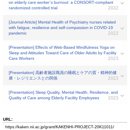
on elderly care worker’s burnout: a CONSORT-compliant
randomized controlled trial
2022
[Journal Article] Mental Health of Psychiatry nurses related
with fatigue, resilience and self-compassion in COVID-19
pandemic
2022
[Presentation] Effects of Web-Based Mindfulness Yoga on
Sleep and Attitudes Toward Care of Older Adults by Facility
Care Workers
2023
[Presentation] 高齢者施設職員の睡眠とケアの質・精神的健
康・レジリエンスとの関係
2023
[Presentation] Sleep Quality, Mental Health, Resilience, and
Quality of Care among Elderly Facility Employees
2023
URL: