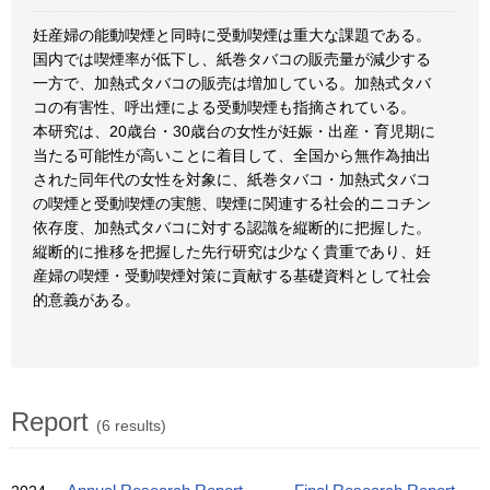
妊産婦の能動喫煙と同時に受動喫煙は重大な課題である。
国内では喫煙率が低下し、紙巻タバコの販売量が減少する
一方で、加熱式タバコの販売は増加している。加熱式タバ
コの有害性、呼出煙による受動喫煙も指摘されている。
本研究は、20歳台・30歳台の女性が妊娠・出産・育児期に
当たる可能性が高いことに着目して、全国から無作為抽出
された同年代の女性を対象に、紙巻タバコ・加熱式タバコ
の喫煙と受動喫煙の実態、喫煙に関連する社会的ニコチン
依存度、加熱式タバコに対する認識を縦断的に把握した。
縦断的に推移を把握した先行研究は少なく貴重であり、妊
産婦の喫煙・受動喫煙対策に貢献する基礎資料として社会
的意義がある。
Report
(6 results)