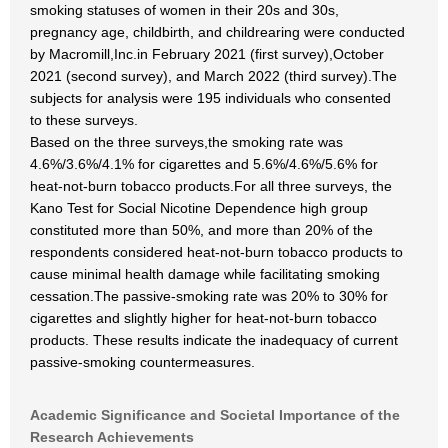
smoking statuses of women in their 20s and 30s,
pregnancy age, childbirth, and childrearing were conducted
by Macromill,Inc.in February 2021 (first survey),October
2021 (second survey), and March 2022 (third survey).The
subjects for analysis were 195 individuals who consented
to these surveys.
Based on the three surveys,the smoking rate was
4.6%/3.6%/4.1% for cigarettes and 5.6%/4.6%/5.6% for
heat-not-burn tobacco products.For all three surveys, the
Kano Test for Social Nicotine Dependence high group
constituted more than 50%, and more than 20% of the
respondents considered heat-not-burn tobacco products to
cause minimal health damage while facilitating smoking
cessation.The passive-smoking rate was 20% to 30% for
cigarettes and slightly higher for heat-not-burn tobacco
products. These results indicate the inadequacy of current
passive-smoking countermeasures.
Academic Significance and Societal Importance of the
Research Achievements