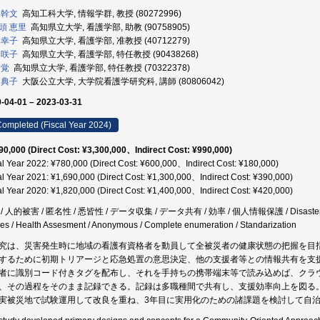
 幹文
高知工科大学, 情報学群, 教授 (80272996)
頭 恵里
高知県立大学, 看護学部, 助教 (90758905)
 幸子
高知県立大学, 看護学部, 准教授 (40712279)
 咲子
高知県立大学, 看護学部, 特任教授 (90438268)
 覚
高知県立大学, 看護学部, 特任教授 (70322378)
 典子
大阪公立大学, 大学院看護学研究科, 講師 (80806042)
-04-01 – 2023-03-31
ompleted (Fiscal Year 2024)
90,000 (Direct Cost: ¥3,300,000、Indirect Cost: ¥990,000)
al Year 2022: ¥780,000 (Direct Cost: ¥600,000、Indirect Cost: ¥180,000)
al Year 2021: ¥1,690,000 (Direct Cost: ¥1,300,000、Indirect Cost: ¥390,000)
al Year 2020: ¥1,820,000 (Direct Cost: ¥1,400,000、Indirect Cost: ¥420,000)
/ 人的被害 / 匿名性 / 悉皆性 / データ収集 / データ共有 / 効率 / 個人情報保護 / Disaster / Mobile
es / Health Assesment / Anonymous / Complete enumeration / Standarization
究は、災害発生時に地域の看護有資格者を動員して全被災者の健康状態の把握を目
するために初期トリアージと応急処置の意思決定、他の支援者等との情報共有を支
者に識別コード付きタグを配布し、それを手持ちの携帯端末等で読み込めば、クラ
、その過程をそのまま記録できる。記録は多職種間で共有し、支援効率向上を図る
実被災地で試験運用して改良を重ね、3年目に実用化のための諸課題を検討して自