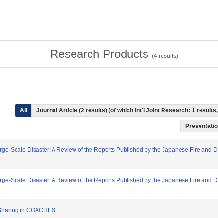
Research Products
(
4
results)
All
Journal Article (2 results) (of which Int'l Joint Research: 1 resul
Presentation
arge-Scale Disaster: A Review of the Reports Published by the Japanese Fire and
arge-Scale Disaster: A Review of the Reports Published by the Japanese Fire and
n Sharing in COACHES.