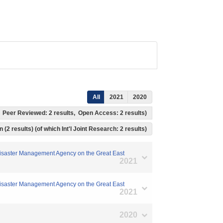
All
2021
2020
ts, Peer Reviewed: 2 results, Open Access: 2 results)
 (2 results) (of which Int'l Joint Research: 2 results)
 Disaster Management Agency on the Great East
2021
 Disaster Management Agency on the Great East
2021
2020