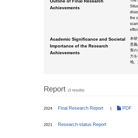
The 
Outline of Final Research
Situ
Achievements
disa
the 
scan
effic
本研
Academic Significance and Societal
意義
Importance of the Research
害の
Achievements
力を
地。
Report
(3 results)
Final Research Report
PDF
2024
(
Research-status Report
2021