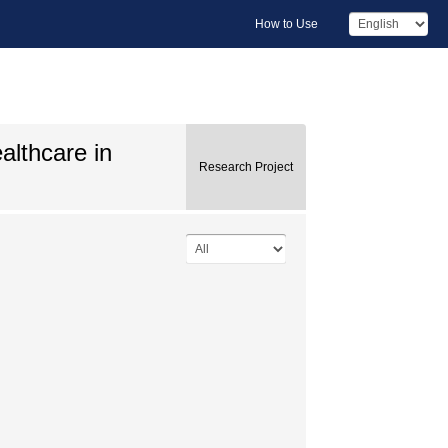
How to Use
lthcare in
Research Project