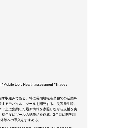
 tool / Health assessment / Triage /
指す取組みである。特に長期離職者単独での活動を
援するモバイル・ツールを開発する。災害発生時、
ウド上に集約した最新情報を参照しながら支援を実
。初年度にツールの試作品を作成、2年目に防災訓
治体等への導入をすすめる。