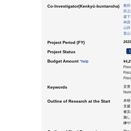
敷田
Co-Investigator(Kenkyū-buntansha)
田之
森下
神原
山田
畠山
2020
Project Period (FY)
C
Project Status
Budget Amount
*help
¥4,2
Fisc
Fisc
Fisc
災害 
Keywords
Nurs
本研
Outline of Research at the Start
支援
被災
施し
練や