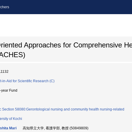
chers
iented Approaches for Comprehensive Hea
OACHES)
11132
t-in-Aid for Scientific Research (C)
i-year Fund
c Section 58080:Gerontological nursing and community health nursing-related
ersity of Kochi
shita Mari
高知県立大学, 看護学部, 教授 (50849809)