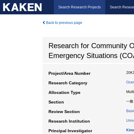
Search Research Projects
Search Resear
Back to previous page
Research for Community Or
Emergency Situations (C
20K
Project/Area Number
Gran
Research Category
Mult
Allocation Type
一般
Section
Basi
Review Section
Univ
Research Institution
Kino
Principal Investigator