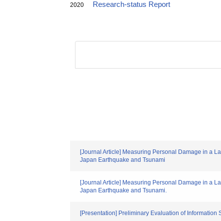
Research-status Report
2020
[Journal Article] Measuring Personal Damage in a L
Japan Earthquake and Tsunami
[Journal Article] Measuring Personal Damage in a L
Japan Earthquake and Tsunami.
[Presentation] Preliminary Evaluation of Informatio