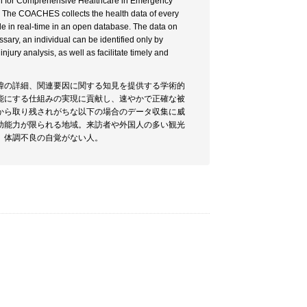
ch for Comprehensive Healthcare in Emergency
s. The COACHES collects the health data of every
ble in real-time in an open database. The data on
sary, an individual can be identified only by
jury analysis, as well as facilitate timely and
緯の詳細、関連要因に関する知見を提供する学術的
能にする仕組みの実現に貢献し、速やかで正確な被
から取り残されがちな以下の場合のデータ収集に威
助能力が限られる地域。来訪者や外国人の多い観光
。体調不良の自覚がない人。