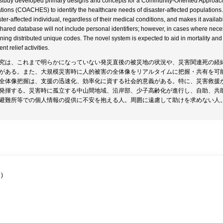
study developed primary designs and concepts for a Community-Oriented Approa
ations (COACHES) to identify the healthcare needs of disaster-affected population
ster-affected individual, regardless of their medical conditions, and makes it availa
shared database will not include personal identifiers; however, in cases where neces
ning distributed unique codes. The novel system is expected to aid in mortality and in
ient relief activities.
究は、これまで明らかになっていない発災直後の被災地の状況や、災害関連死の経
がある。また、大規模災害時に人的被害の全体像をリアルタイムに把握・共有を可
全体像把握は、支援の迅速化、効率化に資する社会的意義がある。特に、災害救援
発揮する。災害時に孤立する中山間地域、沿岸部、少子高齢化が進行し、自助、共
避難所等での個人情報の提供に不安を抱える人。周囲に遠慮して助けを求めない人
)