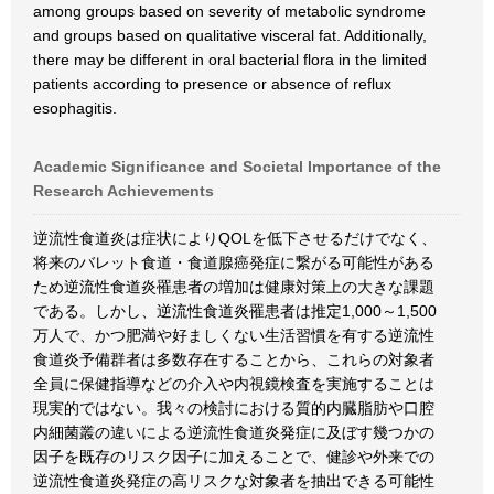
among groups based on severity of metabolic syndrome
and groups based on qualitative visceral fat. Additionally,
there may be different in oral bacterial flora in the limited
patients according to presence or absence of reflux
esophagitis.
Academic Significance and Societal Importance of the
Research Achievements
逆流性食道炎は症状によりQOLを低下させるだけでなく、
将来のバレット食道・食道腺癌発症に繋がる可能性がある
ため逆流性食道炎罹患者の増加は健康対策上の大きな課題
である。しかし、逆流性食道炎罹患者は推定1,000～1,500
万人で、かつ肥満や好ましくない生活習慣を有する逆流性
食道炎予備群者は多数存在することから、これらの対象者
全員に保健指導などの介入や内視鏡検査を実施することは
現実的ではない。我々の検討における質的内臓脂肪や口腔
内細菌叢の違いによる逆流性食道炎発症に及ぼす幾つかの
因子を既存のリスク因子に加えることで、健診や外来での
逆流性食道炎発症の高リスクな対象者を抽出できる可能性