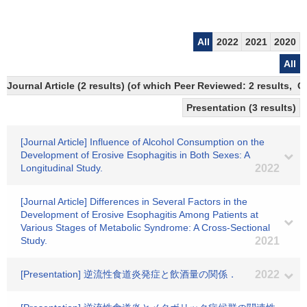
All
2022
2021
2020
All
Journal Article (2 results) (of which Peer Reviewed: 2 results, 
Presentation (3 results)
[Journal Article] Influence of Alcohol Consumption on the
Development of Erosive Esophagitis in Both Sexes: A
Longitudinal Study.
2022
[Journal Article] Differences in Several Factors in the
Development of Erosive Esophagitis Among Patients at
Various Stages of Metabolic Syndrome: A Cross-Sectional
Study.
2021
[Presentation] 逆流性食道炎発症と飲酒量の関係．
2022