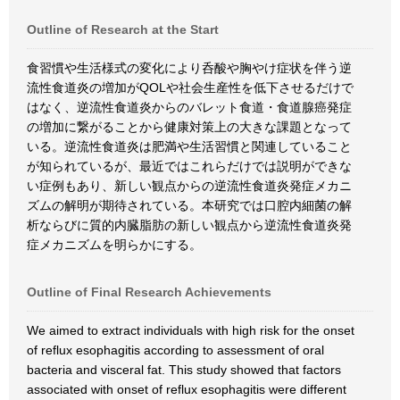
Outline of Research at the Start
食習慣や生活様式の変化により呑酸や胸やけ症状を伴う逆
流性食道炎の増加がQOLや社会生産性を低下させるだけで
はなく、逆流性食道炎からのバレット食道・食道腺癌発症
の増加に繋がることから健康対策上の大きな課題となって
いる。逆流性食道炎は肥満や生活習慣と関連していること
が知られているが、最近ではこれらだけでは説明ができな
い症例もあり、新しい観点からの逆流性食道炎発症メカニ
ズムの解明が期待されている。本研究では口腔内細菌の解
析ならびに質的内臓脂肪の新しい観点から逆流性食道炎発
症メカニズムを明らかにする。
Outline of Final Research Achievements
We aimed to extract individuals with high risk for the onset
of reflux esophagitis according to assessment of oral
bacteria and visceral fat. This study showed that factors
associated with onset of reflux esophagitis were different