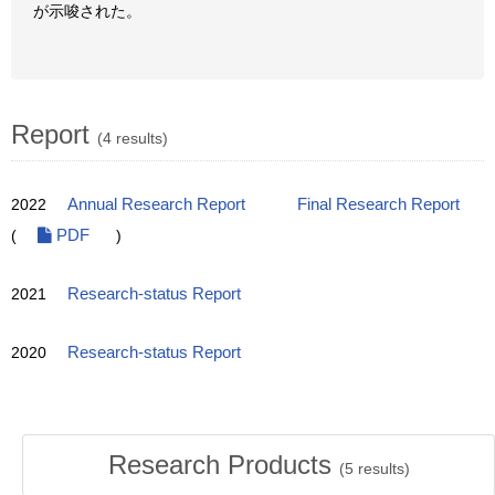
が示唆された。
Report
(4 results)
2022
Annual Research Report
Final Research Report
(
PDF
)
2021
Research-status Report
2020
Research-status Report
Research Products
(
5
results)