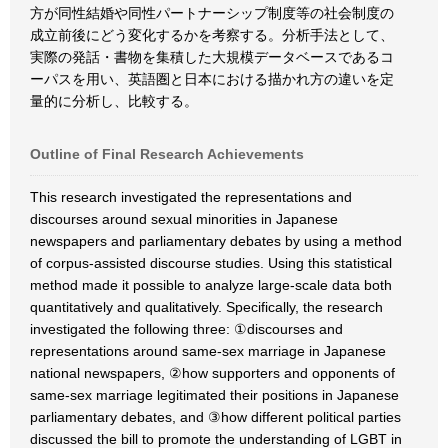
方が同性結婚や同性パートナーシップ制度等の社会制度の
成立前後にどう変化するかを考察する。分析手法として、
実際の発話・書物を集積した大規模データベースであるコ
ーパスを用い、英語圏と日本における描かれ方の違いを定
量的に分析し、比較する。
Outline of Final Research Achievements
This research investigated the representations and
discourses around sexual minorities in Japanese
newspapers and parliamentary debates by using a method
of corpus-assisted discourse studies. Using this statistical
method made it possible to analyze large-scale data both
quantitatively and qualitatively. Specifically, the research
investigated the following three: ①discourses and
representations around same-sex marriage in Japanese
national newspapers, ②how supporters and opponents of
same-sex marriage legitimated their positions in Japanese
parliamentary debates, and ③how different political parties
discussed the bill to promote the understanding of LGBT in