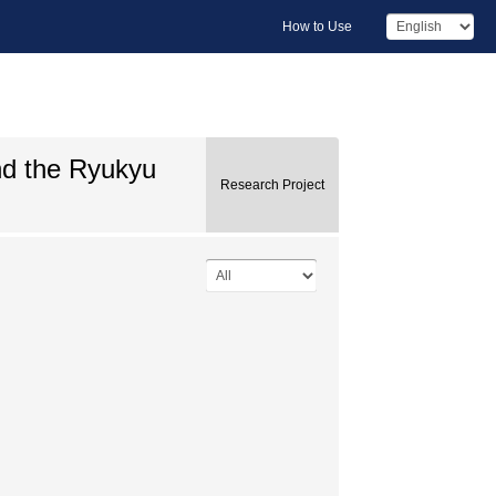
How to Use
nd the Ryukyu
Research Project