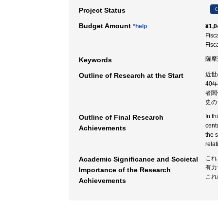
C
Project Status
Budget Amount
*help
¥1,0
Fisc
Fisc
薩摩藩
Keywords
近世
Outline of Research at the Start
40
者関
史の
In t
Outline of Final Research
cent
Achievements
the 
relat
これ
Academic Significance and Societal
有力
Importance of the Research
これ
Achievements