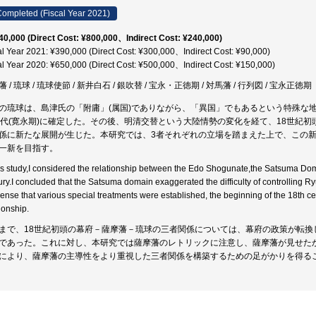
ompleted (Fiscal Year 2021)
40,000 (Direct Cost: ¥800,000、Indirect Cost: ¥240,000)
al Year 2021: ¥390,000 (Direct Cost: ¥300,000、Indirect Cost: ¥90,000)
al Year 2020: ¥650,000 (Direct Cost: ¥500,000、Indirect Cost: ¥150,000)
 / 琉球 / 琉球使節 / 新井白石 / 銀吹替 / 宝永・正徳期 / 対馬藩 / 行列図 / 宝永正徳期
の琉球は、島津氏の「附庸」(属国)でありながら、「異国」でもあるという特殊な地
年代(寛永期)に確定した。その後、明清交替という大陸情勢の変化を経て、18世紀初
係に新たな展開が生じた。本研究では、3者それぞれの立場を踏まえた上で、この
一新を目指す。
his study,I considered the relationship between the Edo Shogunate,the Satsuma Do
ury.I concluded that the Satsuma domain exaggerated the difficulty of controlling 
sense that various special treatments were established, the beginning of the 18th cen
ionship.
まで、18世紀初頭の幕府－薩摩藩－琉球の三者関係については、幕府の政策が転換
であった。これに対し、本研究では薩摩藩のレトリックに注意し、薩摩藩が見せた
により、薩摩藩の主導性をより重視した三者関係を構築するための足がかりを得る