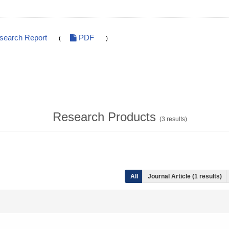
esearch Report
PDF
(
)
Research Products
(
3
results)
All
Journal Article (1 results)