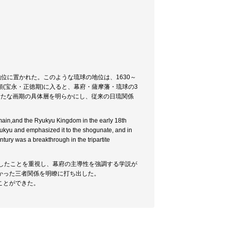
位に置かれた。このような琉球の地位は、1630～
頭(宝永・正徳期)に入ると、幕府・薩摩藩・琉球の3
新たな画期の具体層を明らかにし、従来の日琉関係
main,and the Ryukyu Kingdom in the early 18th
Ryukyu and emphasized it to the shogunate, and in
tury was a breakthrough in the tripartite
したことを重視し、幕府の主導性を強調する学説が
かった三者関係を明瞭に打ち出した。
ことができた。