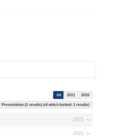
All
2021
2020
Presentation (2 results) (of which Invited: 1 results)
2021
2021