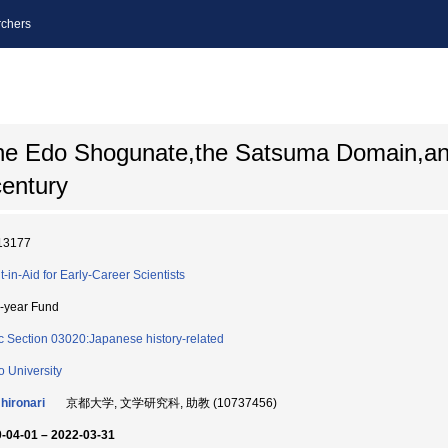
chers
 the Edo Shogunate,the Satsuma Domain,a
century
13177
t-in-Aid for Early-Career Scientists
i-year Fund
c Section 03020:Japanese history-related
o University
 hironari
京都大学, 文学研究科, 助教 (10737456)
-04-01 – 2022-03-31