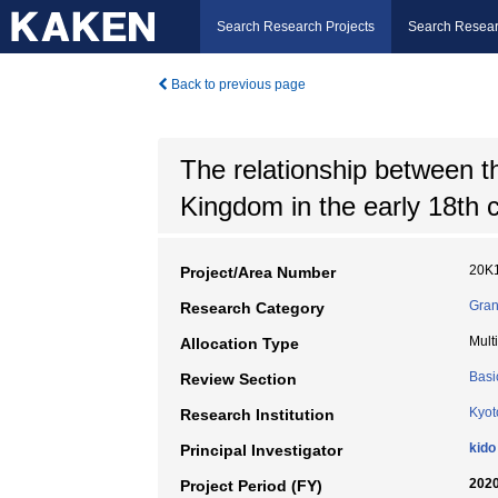
Search Research Projects
Search Resear
Back to previous page
The relationship between
Kingdom in the early 18th 
20K
Project/Area Number
Gran
Research Category
Mult
Allocation Type
Basi
Review Section
Kyot
Research Institution
kido
Principal Investigator
2020
Project Period (FY)