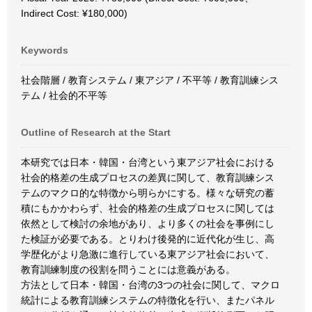
Indirect Cost: ¥180,000)
Keywords
社会階層 / 教育システム / 東アジア / 不平等 / 教育訓練シス
テム / 社会的不平等
Outline of Research at the Start
本研究では日本・韓国・台湾という東アジア社会における
社会的格差の生成プロセスの差異に関して、教育訓練シス
テムのマクロ的な特徴から明らかにする。様々な研究の蓄
積にもかかわらず、社会的格差の生成プロセスに関しては
依然として検討の余地があり、より多くの社会を事例にし
た検証が必要である。とりわけ後発的に近代化が生じ、高
学歴化がより急激に進行している東アジア社会において、
教育訓練制度の役割を問うことには意義がある。
方法として日本・韓国・台湾の3つの社会に関して、マクロ
統計による教育訓練システムの特徴化を行い、またパネル