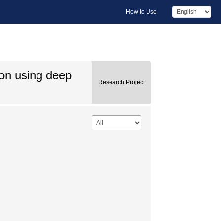
How to Use
ion using deep
Research Project