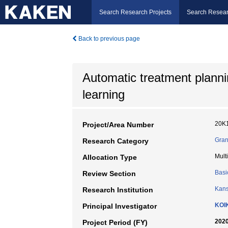
Search Research Projects
Search Resear
Back to previous page
Automatic treatment plannin
learning
20K
Project/Area Number
Gran
Research Category
Mult
Allocation Type
Basi
Review Section
Kans
Research Institution
KOI
Principal Investigator
2020
Project Period (FY)