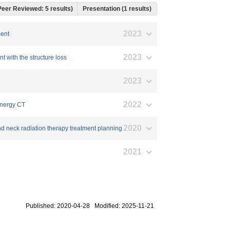
, Peer Reviewed: 5 results)
Presentation (1 results)
2023
ment
2023
t with the structure loss
2023
2022
energy CT
2020
and neck radiation therapy treatment planning
2021
Published: 2020-04-28 Modified: 2025-11-21