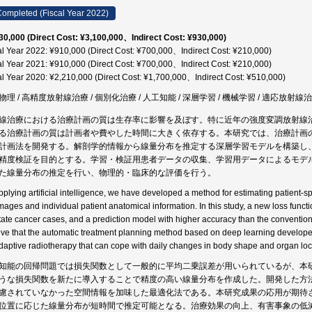
ompleted (Fiscal Year 2022)
30,000 (Direct Cost: ¥3,100,000、Indirect Cost: ¥930,000)
al Year 2022: ¥910,000 (Direct Cost: ¥700,000、Indirect Cost: ¥210,000)
al Year 2021: ¥910,000 (Direct Cost: ¥700,000、Indirect Cost: ¥210,000)
al Year 2020: ¥2,210,000 (Direct Cost: ¥1,700,000、Indirect Cost: ¥510,000)
物理 / 高精度放射線治療 / 個別化治療 / 人工知能 / 深層学習 / 機械学習 / 適応放射線治
線治療における治療計画の質は生存率に影響を及ぼす。特に近年の強度変調放射線
る治療計画の質は計画者や費やした時間に大きく依存する。本研究では、治療計画
計画法を開発する。解剖学的情報から線量分布を推定する深層学習モデルを構築し
精度検証を目的とする。学習・検証用患者データの収集、学習用データによるモデ
た線量分布の推定を行い、物理的・臨床的な評価を行う。
pplying artificial intelligence, we have developed a method for estimating patient-s
mages and individual patient anatomical information. In this study, a new loss func
tate cancer cases, and a prediction model with higher accuracy than the conventio
eve that the automatic treatment planning method based on deep learning developed 
adaptive radiotherapy that can cope with daily changes in body shape and organ loc
知能の回帰問題では損失関数として一般的に平均二乗誤差が用いられているが、本
うな損失関数を新たに導入することで精度の高い線量分布を作成した。開発した方
慮されていなかった空間情報を加味した最適化法である。本研究成果の応用が期待
位置に応じた線量分布が短時間で推定可能となる。治療効果の向上、有害事象の低