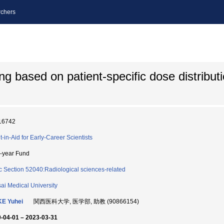
chers
g based on patient-specific dose distribut
16742
t-in-Aid for Early-Career Scientists
i-year Fund
c Section 52040:Radiological sciences-related
ai Medical University
KE Yuhei
関西医科大学, 医学部, 助教 (90866154)
-04-01 – 2023-03-31