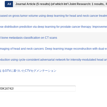
All
Journal Article (5 results) (of which Int'l Joint Research: 1 results
on based on gross tumor volume using deep learning for head and neck cancer treat
ose distribution prediction via deep learning for prostate cancer therapy: Improvemen
inal bone metastasis classification on CT scans
imaging of head and neck cancers: Deep learning image reconstruction with dual-
 reduction using cycle-consistent adversarial network for intensity-modulated head 
学習によるGTVに基づいたCTVセグメンテーション