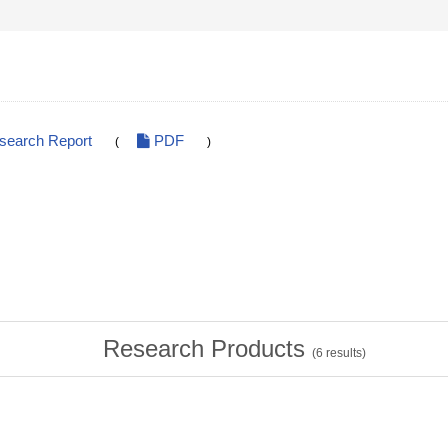
esearch Report
PDF
(
)
Research Products
(
6
results)