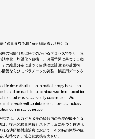
療 / 線量分布予測 / 放射線治療 / 治療計画
治療の治療計画は時間のかかるプロセスであり、立
の効率化・均質化を目指し、深層学習に基づく自動
、その線量分布に基づく自動治療計画法の基盤構
ル構築ならびにパラメータの調整、検証用データを
pecific dose distribution in radiotherapy based on
tion based on each input contour was introduced for
nal method was successfully constructed. We
in this work will contribute to a new technology
ation during radiotherapy.
研究では、入力する臓器の輪郭内の誤差が最小とな
法は、従来の線量体積ヒストグラムに基づく最適化
される適応放射線治療において、その時の体型や臓
減が期待でき、社会的意義も大きい。