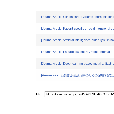
[Journal Article] Clinical target volume segmentati
[Journal Article] Patient-specific three-dimensional d
[Journal Article] Artificial intelligence-aided lytic sp
[Journal Article] Pseudo low-energy monochromatic 
[Journal Article] Deep learning-based metal artifact
[Presentation] 頭頸部放射線治療のための深層
URL: