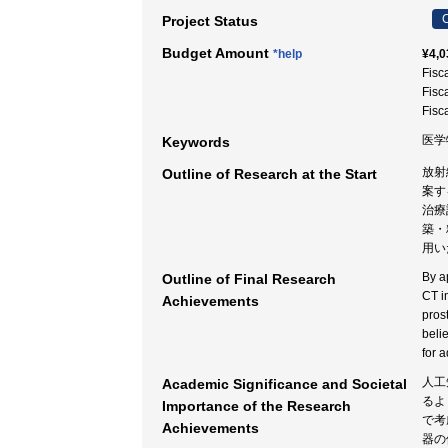
C
Project Status
Budget Amount
*help
¥4,0
Fisc
Fisc
Fisc
医学
Keywords
放射
Outline of Research at the Start
案す
治療
築・
用い
By a
Outline of Final Research
CT i
Achievements
pros
beli
for 
人工
Academic Significance and Societal
るよ
Importance of the Research
で考
Achievements
器の