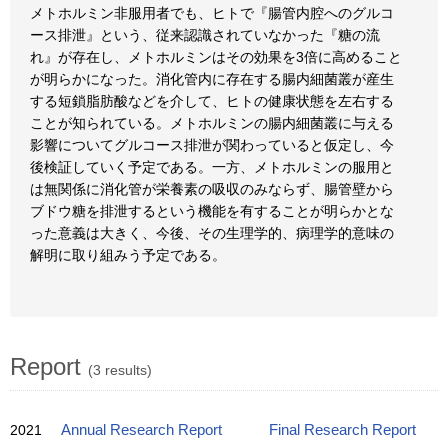
メトホルミン非服用者でも、ヒトで『腸管内腔へのグルコ
ース排泄』という、従来認識されていなかった『糖の流
れ』が存在し、メトホルミンはその効果を3倍に高めること
が明らかになった。消化管内に存在する腸内細菌叢が産生
する短鎖脂肪酸などを介して、ヒトの健康状態を左右する
ことが知られている。メトホルミンの腸内細菌叢に与える
影響についてグルコース排泄が関わっていると仮定し、今
後検証していく予定である。一方、メトホルミンの服用と
は無関係に消化管が栄養素の吸収のみならず、腸管壁から
ブドウ糖を排泄するという機能を有することが明らかとな
った意義は大きく、今後、その生理学的、病理学的意味の
解明に取り組みう予定である。
Report
(3 results)
2021
Annual Research Report
Final Research Report