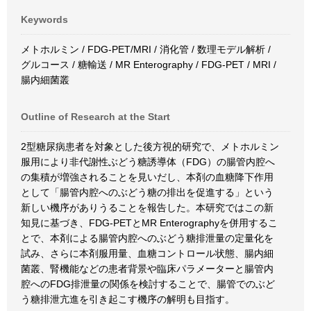
Keywords
メトホルミン / FDG-PET/MRI / 消化管 / 数理モデル解析 /
グルコース / 糖輸送 / MR Enterography / FDG-PET / MRI /
腸内細菌叢
Outline of Research at the Start
2型糖尿病患者を対象とした後方視的研究で、メトホルミン
服用により非代謝性ぶどう糖誘導体（FDG）の腸管内腔へ
の集積が増強されることを見いだし、本剤の血糖降下作用
として「腸管内腔へのぶどう糖の排出を促進する」という
新しい機序がありうることを報告した。本研究ではこの新
知見に基づき、FDG-PETとMR Enterographyを併用するこ
とで、本剤による腸管内腔へのぶどう糖排泄量の定量化を
試み、さらに本剤服用量、血糖コントロール状態、腸内細
菌叢、腎機能などの患者背景や臨床パラメーターと腸管内
腔へのFDG排泄量の関係を検討することで、腸管でのぶど
う糖排泄亢進を引き起こす機序の解明も目指す。