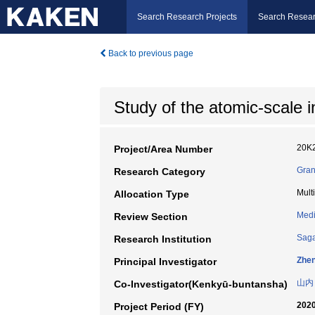
Search Research Projects
Search Resear
Back to previous page
Study of the atomic-scale 
20K
Project/Area Number
Gran
Research Category
Mult
Allocation Type
Medi
Review Section
Saga
Research Institution
Zhe
Principal Investigator
山内
Co-Investigator(Kenkyū-buntansha)
2020
Project Period (FY)