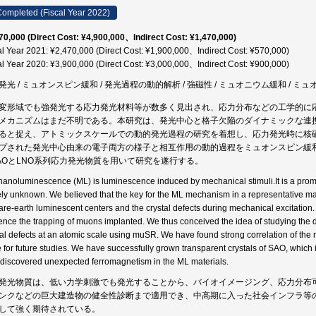
ompleted (Fiscal Year 2022)
70,000 (Direct Cost: ¥4,900,000、Indirect Cost: ¥1,470,000)
al Year 2021: ¥2,470,000 (Direct Cost: ¥1,900,000、Indirect Cost: ¥570,000)
al Year 2020: ¥3,900,000 (Direct Cost: ¥3,000,000、Indirect Cost: ¥900,000)
発光 / ミュオンスピン緩和 / 発光過程の動的解析 / 強磁性 / ミュオニウム緩和 / ミュオ
変形域でも強発光する応力発光材料等が数多く見出され、応力分布などの工学的に
メカニズムはまだ不明である。本研究は、発光中心と格子欠陥のダイナミックな連
ると捉え、アトミックスケールでの動的発光過程の研究を着想し、応力発光時に核
プされた発光中心由来の電子両方の様子と相互作用の動的過程をミュオンスピン緩
AOとLNO系列応力発光物質を用いて研究を遂行する。
anoluminescence (ML) is luminescence induced by mechanical stimuli.It is a prom
ely unknown. We believed that the key for the ML mechanism in a representative ma
rare-earth luminescent centers and the crystal defects during mechanical excitatio
uence the trapping of muons implanted. We thus conceived the idea of studying the 
tal defects at an atomic scale using muSR. We have found strong correlation of the
e for future studies. We have successfully grown transparent crystals of SAO, which
 discovered unexpected ferromagnetism in the ML materials.
発光物質は、低い力学刺激でも発光することから、バイオイメージング、応力分布
ンクなどの巨大建造物の健全性診断まで適用でき、中高期に入った社会インフラ等
して強く期待されている。