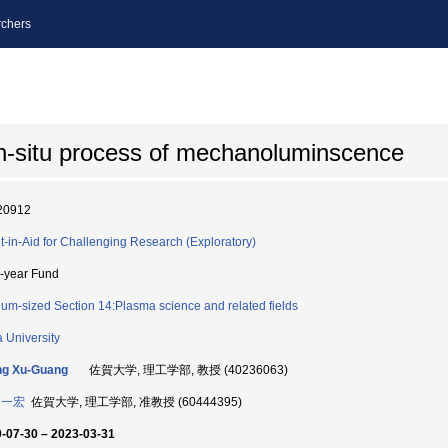
chers
in-situ process of mechanoluminscence
20912
t-in-Aid for Challenging Research (Exploratory)
i-year Fund
um-sized Section 14:Plasma science and related fields
 University
ng Xu-Guang
佐賀大学, 理工学部, 教授 (40236063)
 一宏
佐賀大学, 理工学部, 准教授 (60444395)
-07-30 – 2023-03-31