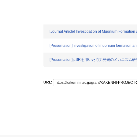
[Journal Article] Investigation of Muonium Formati
[Presentation] Investigation of muonium formation
[Presentation] μSRを用いた応力発光のメカニズム研
URL: