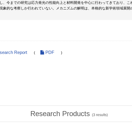
し、今までの研究は応力発光の性能向上と材料開発を中心に行わってきており、こ
現象的な考察しか行われていない。メカニズムの解明は、本格的な新学術領域展開
esearch Report
PDF
(
)
Research Products
(
3
results)