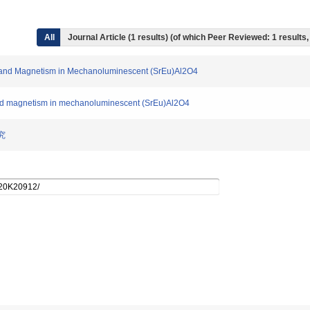
All
Journal Article (1 results) (of which Peer Reviewed: 1 result
on and Magnetism in Mechanoluminescent (SrEu)Al2O4
 and magnetism in mechanoluminescent (SrEu)Al2O4
究