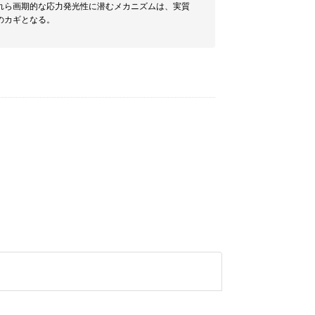
れら画期的な応力発光性に潜むメカニズムは、実質
のカギとなる。