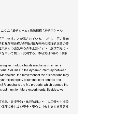
ニウム / 量子ビーム / 発光機構 / 原子スケール
応用できることが示されている。しかし、応力発光
携相互作用過程の解明が応力発光の飛躍的展開の要
磁気をもつ発光中心の希土類イオン、及び欠陥にト
和を用いて検出・究明する。本研究は2種の代表的
ising technology, but its mechanism remains
terial SAO lies in the dynamic interplay between
n. Meanwhile, the movement of the dislocations may
dynamic interplay of luminescent centers and
 mSR spectra to the ML property, which opened the
 is optimum for future experiments. Besides, we
可視化・破壊予知・亀裂診断など、人工骨から橋梁
の保守点検および安全・安心な社会を支える要素技