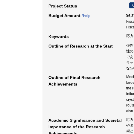
C
Project Status
Budget Amount
*help
¥6,3
Fisc
Fisc
応力
Keywords
弾性
Outline of Research at the Start
性の
であ
ラッ
なS
Mech
Outline of Final Research
larg
Achievements
the 
infl
crys
rout
also
応力
Academic Significance and Societal
やタ
Importance of the Research
術と
Achievements