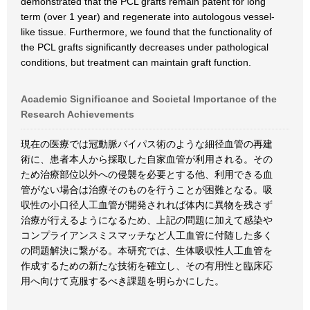
demonstrated that the PCL grafts remain patent for long
term (over 1 year) and regenerate into autologous vessel-
like tissue. Furthermore, we found that the functionality of
the PCL grafts significantly decreases under pathological
conditions, but treatment can maintain graft function.
Academic Significance and Societal Importance of the
Research Achievements
現在の医療では冠動脈バイパス術のような細径血管の再建
術に、患者本人から採取した自家血管が利用される。その
ため治療部位以外への侵襲を必要とする他、利用できる血
管がない場合は治療そのものを行うことが困難となる。吸
収性の小口径人工血管が開発されれば体内に異物を残さず
治療が行えるようになるため、上記の問題に加えて感染や
コンプライアンスミスマッチなど人工血管に付随した多く
の問題解決に繋がる。本研究では、生体吸収性人工血管を
作成するための新たな技術を確立し、その有用性と臨床応
用へ向けて克服するべき課題を明らかにした。