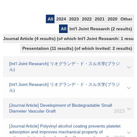
All
2024
2023
2022
2021
2020
Other
All
Int'l Joint Research (2 results)
Journal Article (4 results) (of which Int'l Joint Research: 1 res
Presentation (11 results) (of which Invited: 2 results)
[Int'l Joint Research] リオグランデ・ド・スル大学(ブラジ
ル)
[Int'l Joint Research] リオグランデ・ド・スル大学(ブラジ
ル)
[Journal Article] Development of Biodegradable Small
Diameter Vascular Graft
2023
[Journal Article] Polyvinyl alcohol coating prevents platelet
adsorption and improves mechanical property of