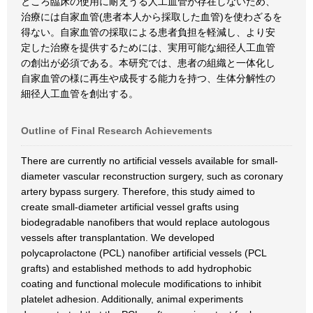
ところ臨床の使用に耐えうる人工血管が存在しないため、
治療には自家血管(患者本人から採取した血管)を使わざるを
得ない。自家血管の採取による患者負担を軽減し、より安
定した治療を提供するためには、実用可能な細径人工血管
の創出が必須である。本研究では、患者の組織と一体化し
自家血管の様に再生や成長する能力を持つ、生体分解性の
細径人工血管を創出する。
Outline of Final Research Achievements
There are currently no artificial vessels available for small-
diameter vascular reconstruction surgery, such as coronary
artery bypass surgery. Therefore, this study aimed to
create small-diameter artificial vessel grafts using
biodegradable nanofibers that would replace autologous
vessels after transplantation. We developed
polycaprolactone (PCL) nanofiber artificial vessels (PCL
grafts) and established methods to add hydrophobic
coating and functional molecule modifications to inhibit
platelet adhesion. Additionally, animal experiments