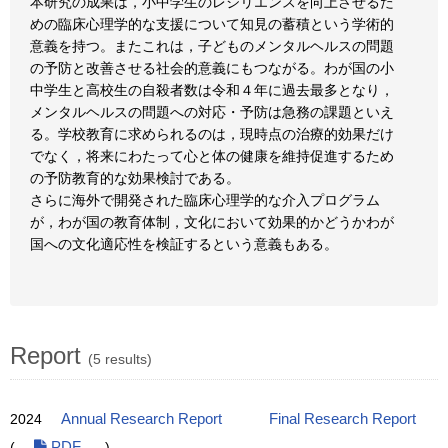
本研究の成果は，小中学生のレジリエンスを向上させるた
めの臨床心理学的な支援について知見の蓄積という学術的
意義を持つ。またこれは，子どものメンタルヘルスの問題
の予防と改善させる社会的意義にもつながる。わが国の小
中学生と高校生の自殺者数は令和４年に過去最多となり，
メンタルヘルスの問題への対応・予防は急務の課題といえ
る。学校教育に求められるのは，現時点の治療的効果だけ
でなく，将来にわたって心と体の健康を維持促進するため
の予防教育的な効果検討である。
さらに海外で開発された臨床心理学的な介入プログラム
が，わが国の教育体制，文化において効果的かどうかわが
国への文化適応性を検証するという意義もある。
Report
(5 results)
2024
Annual Research Report
Final Research Report
(
PDF
)