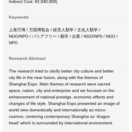
Indirect Cost: ¥2,040,000)
Keywords
上海万博 / 万国博覧会 / 経営人類学 / 文化人類学 /
NGO/NPO / バリアフリー / 都市 / 企業 / NGO/NP0 / NGO /
NPO
Research Abstract
The research tried to clarify better city culture and better
city life in the near future, along with the themes of
Shanghai Expo. Main themes of research were sacred
space, nation, city and enterprise and we focused on the
enhancement of national prestige, economic effects and
changes of life style. Shanghai Expo presented an image of
world view domestically and internationally as micro-
cosmos, centering contemporary Shanghai as 'dragon
head' which is surrounded by international environment.