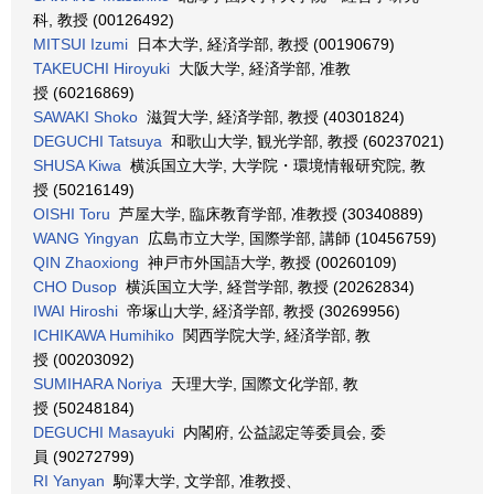
科, 教授 (00126492)
MITSUI Izumi
日本大学, 経済学部, 教授 (00190679)
TAKEUCHI Hiroyuki
大阪大学, 経済学部, 准教
授 (60216869)
SAWAKI Shoko
滋賀大学, 経済学部, 教授 (40301824)
DEGUCHI Tatsuya
和歌山大学, 観光学部, 教授 (60237021)
SHUSA Kiwa
横浜国立大学, 大学院・環境情報研究院, 教
授 (50216149)
OISHI Toru
芦屋大学, 臨床教育学部, 准教授 (30340889)
WANG Yingyan
広島市立大学, 国際学部, 講師 (10456759)
QIN Zhaoxiong
神戸市外国語大学, 教授 (00260109)
CHO Dusop
横浜国立大学, 経営学部, 教授 (20262834)
IWAI Hiroshi
帝塚山大学, 経済学部, 教授 (30269956)
ICHIKAWA Humihiko
関西学院大学, 経済学部, 教
授 (00203092)
SUMIHARA Noriya
天理大学, 国際文化学部, 教
授 (50248184)
DEGUCHI Masayuki
内閣府, 公益認定等委員会, 委
員 (90272799)
RI Yanyan
駒澤大学, 文学部, 准教授、