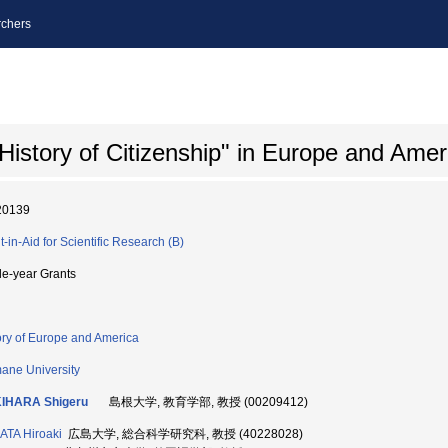
chers
History of Citizenship" in Europe and Amer
20139
t-in-Aid for Scientific Research (B)
le-year Grants
ory of Europe and America
ane University
IHARA Shigeru
島根大学, 教育学部, 教授 (00209412)
TA Hiroaki
広島大学, 総合科学研究科, 教授 (40228028)