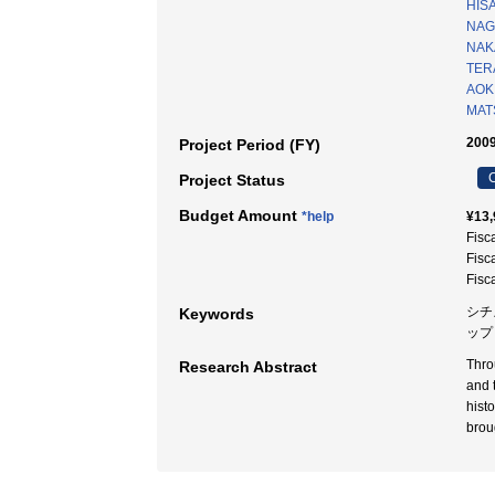
HISA
NAGA
NAK
TER
AOKI
MATS
2009
Project Period (FY)
C
Project Status
Budget Amount
*help
¥13,
Fisc
Fisc
Fisc
シチ
Keywords
ップ
Thro
Research Abstract
and 
hist
broug