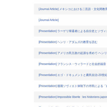
[Journal Article] メキシコにおける二言語・文
[Journal Article]
[Presentation] ラーゲリ帰還者による自分史と
[Presentation] ヘンリ・アダムズの教育を読む
[Presentation] アメリカ民主政の起源を求めて-
[Presentation] フランシス・ウィラードと社会的福音
[Presentation] エゴ・ドキュメントと農民自治
[Presentation] 後期ソヴィエト体制下の市民によ
[Presentation] Impossible liberte : les historiens jap