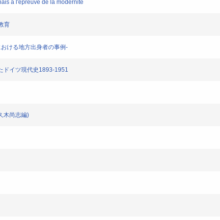
onais a l'epreuve de la modernite
民教育
パリにおける地方出身者の事例-
ドイツ現代史1893-1951
久木尚志編)