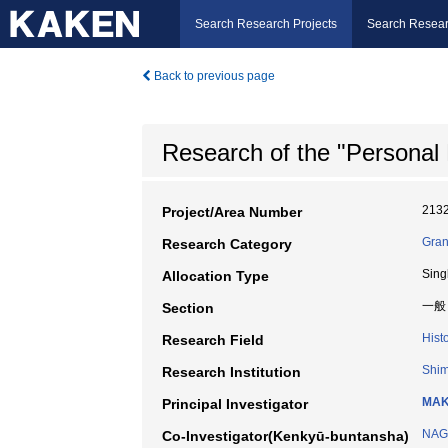
Search Research Projects
Search Resear
Back to previous page
Research of the "Personal 
213
Project/Area Number
Gran
Research Category
Sing
Allocation Type
一般
Section
Hist
Research Field
Shim
Research Institution
MAK
Principal Investigator
NAGA
Co-Investigator(Kenkyū-buntansha)