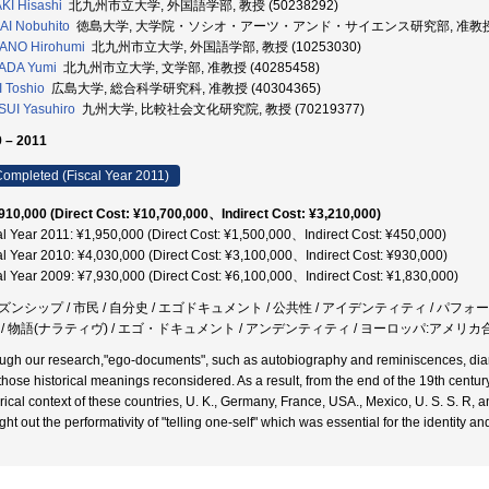
KI Hisashi
北九州市立大学, 外国語学部, 教授 (50238292)
I Nobuhito
徳島大学, 大学院・ソシオ・アーツ・アンド・サイエンス研究部, 准教授 (1
ANO Hirohumi
北九州市立大学, 外国語学部, 教授 (10253030)
ADA Yumi
北九州市立大学, 文学部, 准教授 (40285458)
 Toshio
広島大学, 総合科学研究科, 准教授 (40304365)
UI Yasuhiro
九州大学, 比較社会文化研究院, 教授 (70219377)
 – 2011
ompleted (Fiscal Year 2011)
910,000 (Direct Cost: ¥10,700,000、Indirect Cost: ¥3,210,000)
al Year 2011: ¥1,950,000 (Direct Cost: ¥1,500,000、Indirect Cost: ¥450,000)
al Year 2010: ¥4,030,000 (Direct Cost: ¥3,100,000、Indirect Cost: ¥930,000)
al Year 2009: ¥7,930,000 (Direct Cost: ¥6,100,000、Indirect Cost: ¥1,830,000)
ズンシップ / 市民 / 自分史 / エゴドキュメント / 公共性 / アイデンティティ / パフォ
 / 物語(ナラティヴ) / エゴ・ドキュメント / アンデンティティ / ヨーロッパ:アメリカ
ugh our research,"ego-documents", such as autobiography and reminiscences, diary,
those historical meanings reconsidered. As a result, from the end of the 19th century
orical context of these countries, U. K., Germany, France, USA., Mexico, U. S. S. R, a
ht out the performativity of "telling one-self" which was essential for the identity an