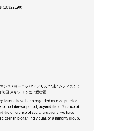
0322190)
ーマンス / ヨーロッパ:アメリカ:ソ連 / シティズンシ
合衆国:メキシコ:ソ連 / 親密圏
 letters, have been regarded as civic practice,
 to the interwar period, beyond the difference of
nd the difference of social situations, we have
d citizenship of an individual, or a minority group.