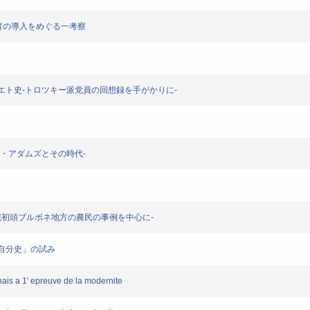
化間教育の導入をめぐる一考察
ソヴィエト史-トロツキー派党員の回想録を手がかりに-
ヘンリ・アダムズとその時代-
-20世紀初頭ブルボネ地方の農民の事例を中心に-
る「自分史」の試み
onais a 1' epreuve de la modernite