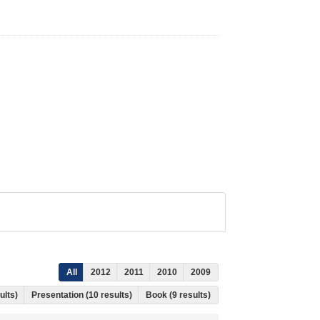
All
2012
2011
2010
2009
ults)
Presentation (10 results)
Book (9 results)