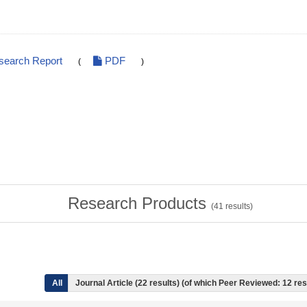
search Report
PDF
(
)
Research Products
(
41
results)
All
Journal Article (22 results) (of which Peer Reviewed: 12 res