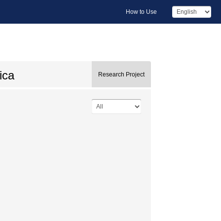
How to Use
ica
Research Project