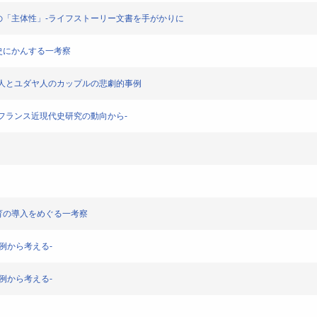
生きた市民の「主体性」-ライフストーリー文書を手がかりに
成の歴史にかんする一考察
下のドイツ人とユダヤ人のカップルの悲劇的事例
社会史-フランス近現代史研究の動向から-
化間教育の導入をめぐる一考察
の事例から考える-
の事例から考える-