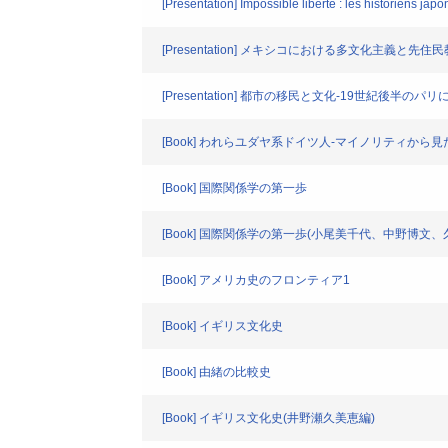
[Presentation] Impossible liberte : les historiens jap
[Presentation] メキシコにおける多文化主義と先住
[Presentation] 都市の移民と文化-19世紀後半の
[Book] われらユダヤ系ドイツ人-マイノリティから見た
[Book] 国際関係学の第一歩
[Book] 国際関係学の第一歩(小尾美千代、中野博文、
[Book] アメリカ史のフロンティア1
[Book] イギリス文化史
[Book] 由緒の比較史
[Book] イギリス文化史(井野瀬久美恵編)