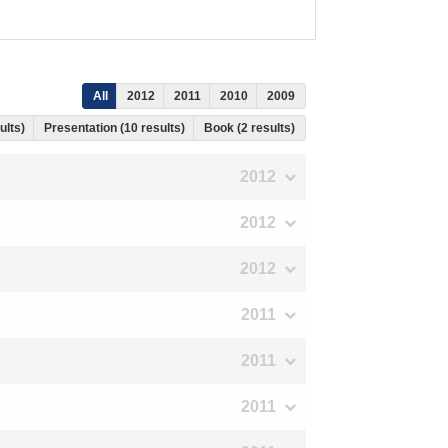
All
2012
2011
2010
2009
ults)
Presentation (10 results)
Book (2 results)
2012
2012
2012
2011
2011
2011