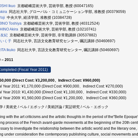
SHI Ikuo
京都嵯峨芸術大学, 芸術学部, 教授 (60047165)
Akira
同志社大学, グローバル・コミュニケーション学部, 准教授 (00379059)
Yoji
中央大学, 経済学部, 准教授 (10384728)
INO Toshiya
京都嵯峨芸術大学, 芸術学部, 教授 (40312524)
HINO Akira
京都嵯峨芸術大学, 芸術学部, 教授 (10210741)
 友紀
京都嵯峨芸術大学, 芸術学部, 非常勤講師 (30537882)
 いく子
同志社大学, 言語文化教育研究センター, 嘱託講師 (50460697)
TA Ikuko
同志社大学, 言語文化教育研究センター, 嘱託講師 (50460697)
 – 2011
ompleted (Fiscal Year 2011)
60,000 (Direct Cost: ¥3,200,000、Indirect Cost: ¥960,000)
al Year 2011: ¥1,170,000 (Direct Cost: ¥900,000、Indirect Cost: ¥270,000)
al Year 2010: ¥1,430,000 (Direct Cost: ¥1,100,000、Indirect Cost: ¥330,000)
al Year 2009: ¥1,560,000 (Direct Cost: ¥1,200,000、Indirect Cost: ¥360,000)
 / 美術史 / ベル / エポック / 美術評論 / 実証研究 / ベル・エポック
ng with the art criticisms and the artistic thoughts in the period of the"Belle Epoque"
ing process of the French avant-garde movements at the beginning of the 20th centur
sary to investigate the relationship between the artistic world and the literary one, 
ng under consideration the contemporary publishing culture, social movements and 