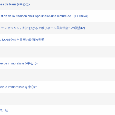
ees de Parisを中心に-
stion de la tradition chez Apollinaire-une lecture de 《L'Otmika》
」～『ラントランセジャン』紙におけるアポリネール美術批評への視点(2)
の猿』、あるいは交錯と重層の映画的光景
evue immoralisteを中心に-
vue immoraliste を中心に-
旅行』論