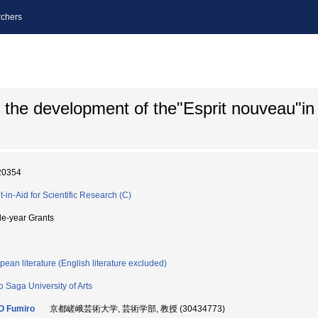
chers
 the development of the"Esprit nouveau"in
20354
t-in-Aid for Scientific Research (C)
le-year Grants
pean literature (English literature excluded)
o Saga University of Arts
O Fumiro
京都嵯峨芸術大学, 芸術学部, 教授 (30434773)