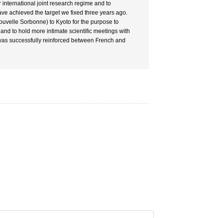
r international joint research regime and to
have achieved the target we fixed three years ago.
Nouvelle Sorbonne) to Kyoto for the purpose to
and to hold more intimate scientific meetings with
was successfully reinforced between French and