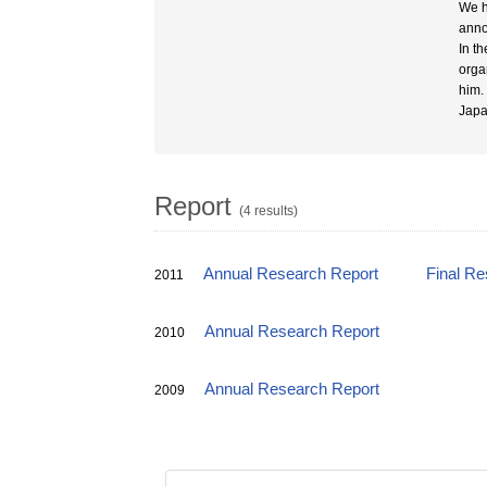
We h
anno
In t
orga
him.
Japa
Report
(4 results)
Annual Research Report
Final Re
2011
Annual Research Report
2010
Annual Research Report
2009