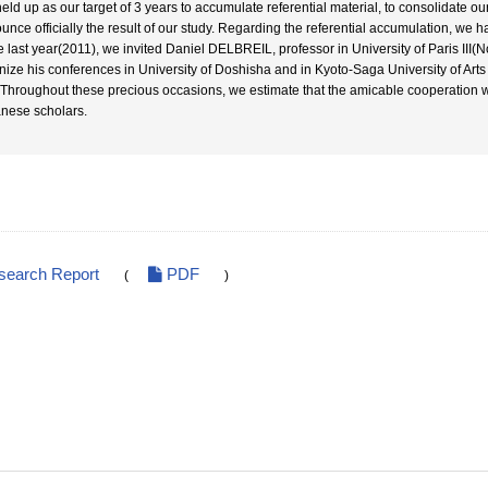
eld up as our target of 3 years to accumulate referential material, to consolidate ou
unce officially the result of our study. Regarding the referential accumulation, we 
he last year(2011), we invited Daniel DELBREIL, professor in University of Paris III(
nize his conferences in University of Doshisha and in Kyoto-Saga University of Arts 
 Throughout these precious occasions, we estimate that the amicable cooperation 
nese scholars.
search Report
PDF
(
)