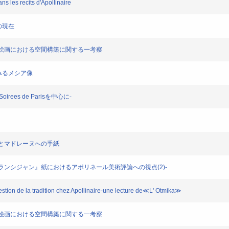
ns les recits d'Apollinaire
画の現在
イメージ-絵画における空間構築に関する一考察
」にみるメシア像
oirees de Parisを中心に-
-ルーとマドレーヌへの手紙
-『ラントランシジャン』紙におけるアポリネール美術評論への視点(2)-
estion de la tradition chez Apollinaire-une lecture de≪L' Otmika≫
イメージ-絵画における空間構築に関する一考察