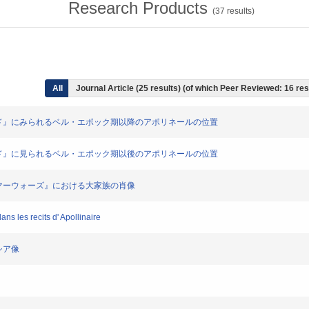
Research Products
(
37
results)
All
Journal Article (25 results) (of which Peer Reviewed: 16 res
ール・シュッド』にみられるベル・エポック期以降のアポリネールの位置
ール・シュッド』に見られるベル・エポック期以後のアポリネールの位置
』と『サマーウォーズ』における大家族の肖像
ns les recits d' Apollinaire
メシア像