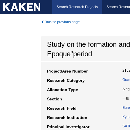
Search Research Projects
Search Resear
Back to previous page
Study on the formation and
Epoque"period
215
Project/Area Number
Gran
Research Category
Sing
Allocation Type
一般
Section
Euro
Research Field
Kyot
Research Institution
SAT
Principal Investigator