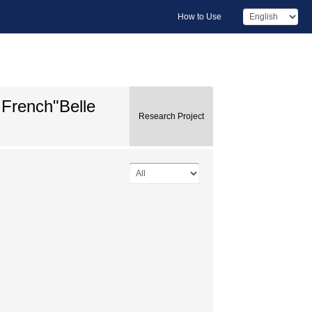
How to Use
 French"Belle
Research Project