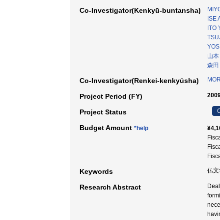
MIYO
Co-Investigator(Kenkyū-buntansha)
ISE 
ITO 
TSUJ
YOS
山本
森田
MORI
Co-Investigator(Renkei-kenkyūsha)
2009
Project Period (FY)
C
Project Status
Budget Amount
*help
¥4,1
Fisc
Fisc
Fisc
仏文学
Keywords
Deali
Research Abstract
form
neces
havi