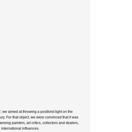
, we aimed at throwing a positivist light on the
y. For that object, we were convinced that it was
among painters, art critics, collectors and dealers,
international influences.