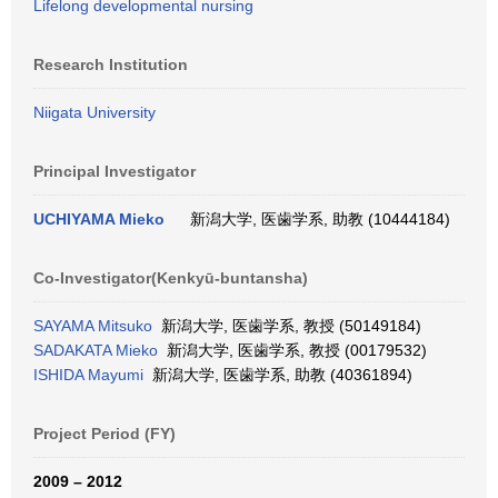
Lifelong developmental nursing
Research Institution
Niigata University
Principal Investigator
UCHIYAMA Mieko
新潟大学, 医歯学系, 助教 (10444184)
Co-Investigator(Kenkyū-buntansha)
SAYAMA Mitsuko
新潟大学, 医歯学系, 教授 (50149184)
SADAKATA Mieko
新潟大学, 医歯学系, 教授 (00179532)
ISHIDA Mayumi
新潟大学, 医歯学系, 助教 (40361894)
Project Period (FY)
2009 – 2012