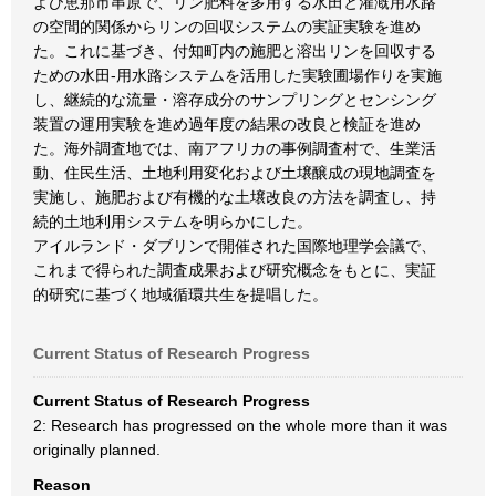
よび恵那市串原で、リン肥料を多用する水田と灌漑用水路
の空間的関係からリンの回収システムの実証実験を進め
た。これに基づき、付知町内の施肥と溶出リンを回収する
ための水田-用水路システムを活用した実験圃場作りを実施
し、継続的な流量・溶存成分のサンプリングとセンシング
装置の運用実験を進め過年度の結果の改良と検証を進め
た。海外調査地では、南アフリカの事例調査村で、生業活
動、住民生活、土地利用変化および土壌醸成の現地調査を
実施し、施肥および有機的な土壌改良の方法を調査し、持
続的土地利用システムを明らかにした。
アイルランド・ダブリンで開催された国際地理学会議で、
これまで得られた調査成果および研究概念をもとに、実証
的研究に基づく地域循環共生を提唱した。
Current Status of Research Progress
Current Status of Research Progress
2: Research has progressed on the whole more than it was
originally planned.
Reason