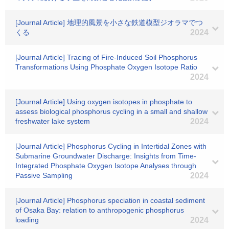
[Journal Article] 地理的風景を小さな鉄道模型ジオラマでつ
くる
2024
[Journal Article] Tracing of Fire-Induced Soil Phosphorus
Transformations Using Phosphate Oxygen Isotope Ratio
2024
[Journal Article] Using oxygen isotopes in phosphate to
assess biological phosphorus cycling in a small and shallow
freshwater lake system
2024
[Journal Article] Phosphorus Cycling in Intertidal Zones with
Submarine Groundwater Discharge: Insights from Time-
Integrated Phosphate Oxygen Isotope Analyses through
Passive Sampling
2024
[Journal Article] Phosphorus speciation in coastal sediment
of Osaka Bay: relation to anthropogenic phosphorus
loading
2024