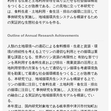
利用する生産と土地利用管理を成り立たせる社会循環構造
をつくることが急務である。この見地に立って本研究で
は、食料生産・土地利用・食生活・排出の循環に注目して
事例研究を実施し、地域循環共生システムを構築するため
の実証的な生態社会モデルを作る。
Outline of Annual Research Achievements
人類の土地環境への適応による食料獲得・生産と資源・環
境の持続性を考える上でリンの適切な利用とその循環は重
要な課題となる。世界のリン資源の有限性と 有効な形でリ
ンを再利用する食料生産および排出・廃棄資源の活用と土
地利用管理の方策をうちたて適切なリン循環を考慮環境負
荷を勘案して最適な社会循環構造をつくることが急務であ
る。本研究では、地域循環共生システムを構築する上で、
リンの循環に注目して食料生産・土地利用・食生活・排出
の循環に注目して 事例研究を実施し、人文社会・自然科学
の融合による実証的な地域循環共生モデルを構築してい
る。
本年度は、国内研究対象地である岐阜県中津川市付知町お