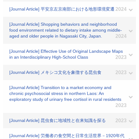
[Journal Article] 平安京左京南部における地形環境変遷
2024
[Journal Article] Shopping behaviors and neighborhood
food environment related to dietary intake among middle-
aged and older people in Nagasaki City, Japan.
2024
[Journal Article] Effective Use of Original Landscape Maps
in an Interdisciplinary High-School Class
2023
[Journal Article] メキシコ文化を象徴する昆虫食
2023
[Journal Article] Transition to a market economy and
chronic psychosocial stress in northern Laos: An
exploratory study of urinary free cortisol in rural residents
2023
[Journal Article] 昆虫食に地域性と在来知識を探る
2023
[Journal Article] 労働者の食空間と日常生活世界－1920年代