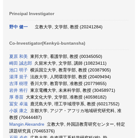
Principal Investigator
野中 健一
立教大学, 文学部, 教授 (20241284)
Co-Investigator(Kenkyū-buntansha)
夏原 和美
東邦大学, 看護学部, 教授 (00345050)
崎田 誠志郎
久留米大学, 文学部, 講師 (10823411)
池口 明子
横浜国立大学, 教育学部, 教授 (20387905)
湯澤 規子
法政大学, 人間環境学部, 教授 (20409494)
吉澤 樹理
香川大学, 教育学部, 准教授 (20779855)
岩井 将行
東京電機大学, 未来科学部, 教授 (30458971)
厚 香苗
大東文化大学, 文学部, 准教授 (40598182)
冨安 卓滋
鹿児島大学, 理工学域理学系, 教授 (60217552)
小坂 康之
京都大学, アジア・アフリカ地域研究研究科, 准
教授 (70444487)
Mangin Alexandre
立教大学, 外国語教育研究センター, 特定
課題研究員 (70465376)
石田 卓也
広島大学, 先進理工系科学研究科(総), 助