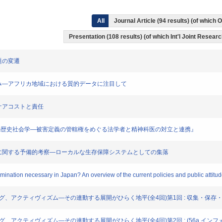
All
Journal Article (94 results) (of which
Presentation (108 results) (of which Int'l Joint Researc
課題の変遷
的な取り組み―アフリカ地域における質的データに注目して
者のケアコストと責任
犯罪被害者支援の歴史社会学―被害定義の管轄権をめぐる法学者と精神科医の対立と連携』
政策の実効性に関する予備的考察―ローカルな生存保障システムとしての集落
scrimination necessary in Japan? An overview of the current policies and public attitu
、アーカイヴィング、アクティヴィズム―その連動する展開がひらく地平(全4回)第1回 : 収集・
アーカイヴィング、アクティヴィズム―その連動する展開がひらく地平(全4回)第2回 : (56a 