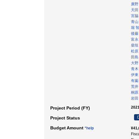
廣野
天田
宮脇
青山
堀 
後藤
富永
柴垣
松原
田島
大野
青木
伊東
有薗
荒井
桐原
岩田
2021
Project Period (FY)
D
Project Status
Budget Amount
*help
¥41,
Fisc