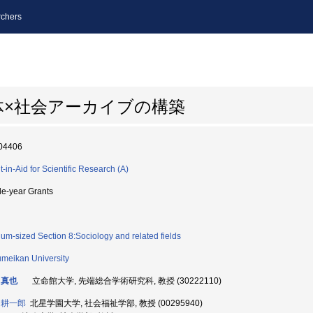
chers
体×社会アーカイブの構築
04406
t-in-Aid for Scientific Research (A)
le-year Grants
um-sized Section 8:Sociology and related fields
umeikan University
 真也
立命館大学, 先端総合学術研究科, 教授 (30222110)
 耕一郎
北星学園大学, 社会福祉学部, 教授 (00295940)