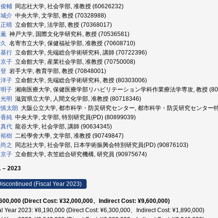
 俊輔
同志社大学, 社会学部, 准教授 (60626232)
 城介
中央大学, 文学部, 教授 (70328988)
 正晴
立命館大学, 法学部, 教授 (70368017)
 薫
神戸大学, 国際文化学研究科, 教授 (70536581)
智久
名寄市立大学, 保健福祉学部, 准教授 (70608710)
 基行
立命館大学, 先端総合学術研究科, 講師 (70722396)
 京子
立命館大学, 産業社会学部, 准教授 (70750008)
 登
岩手大学, 教育学部, 教授 (70848001)
 洋子
立命館大学, 先端総合学術研究科, 教授 (80303006)
 明子
湘南医療大学, 保健医療学部リハビリテーション学科作業療法学専攻, 教授 (8055
 光明
滋賀県立大学, 人間文化学部, 准教授 (80718346)
 慎太朗
大阪公立大学, 都市科学・防災研究センター, 都市科学・防災研究センター特別研究
 香純
中央大学, 文学部, 特別研究員(PD) (80899039)
 真代
龍谷大学, 社会学部, 講師 (90634345)
 裕樹
二松學舍大學, 文学部, 准教授 (90749847)
 尚之
同志社大学, 社会学部, 日本学術振興会特別研究員(PD) (90876103)
 京子
立命館大学, 衣笠総合研究機構, 研究員 (90975674)
 – 2023
iscontinued (Fiscal Year 2023)
600,000 (Direct Cost: ¥32,000,000、Indirect Cost: ¥9,600,000)
al Year 2023: ¥8,190,000 (Direct Cost: ¥6,300,000、Indirect Cost: ¥1,890,000)