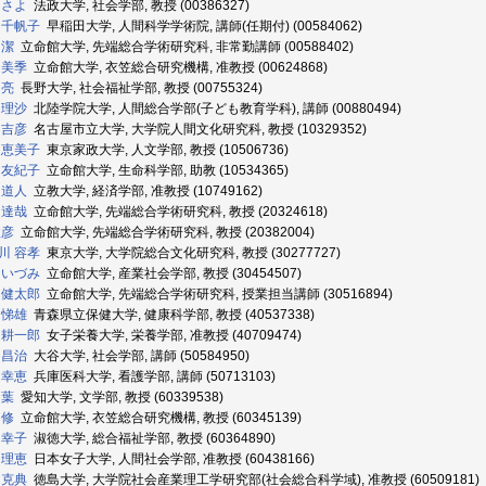
 さよ
法政大学, 社会学部, 教授 (00386327)
 千帆子
早稲田大学, 人間科学学術院, 講師(任期付) (00584062)
 潔
立命館大学, 先端総合学術研究科, 非常勤講師 (00588402)
 美季
立命館大学, 衣笠総合研究機構, 准教授 (00624868)
 亮
長野大学, 社会福祉学部, 教授 (00755324)
 理沙
北陸学院大学, 人間総合学部(子ども教育学科), 講師 (00880494)
 吉彦
名古屋市立大学, 大学院人間文化研究科, 教授 (10329352)
 恵美子
東京家政大学, 人文学部, 教授 (10506736)
 友紀子
立命館大学, 生命科学部, 助教 (10534365)
 道人
立教大学, 経済学部, 准教授 (10749162)
 達哉
立命館大学, 先端総合学術研究科, 教授 (20324618)
政彦
立命館大学, 先端総合学術研究科, 教授 (20382004)
川 容孝
東京大学, 大学院総合文化研究科, 教授 (30277727)
 いづみ
立命館大学, 産業社会学部, 教授 (30454507)
 健太郎
立命館大学, 先端総合学術研究科, 授業担当講師 (30516894)
 悌雄
青森県立保健大学, 健康科学部, 教授 (40537338)
 耕一郎
女子栄養大学, 栄養学部, 准教授 (40709474)
 昌治
大谷大学, 社会学部, 講師 (50584950)
 幸恵
兵庫医科大学, 看護学部, 講師 (50713103)
 葉
愛知大学, 文学部, 教授 (60339538)
 修
立命館大学, 衣笠総合研究機構, 教授 (60345139)
 幸子
淑徳大学, 総合福祉学部, 教授 (60364890)
 理恵
日本女子大学, 人間社会学部, 准教授 (60438166)
 克典
徳島大学, 大学院社会産業理工学研究部(社会総合科学域), 准教授 (60509181)