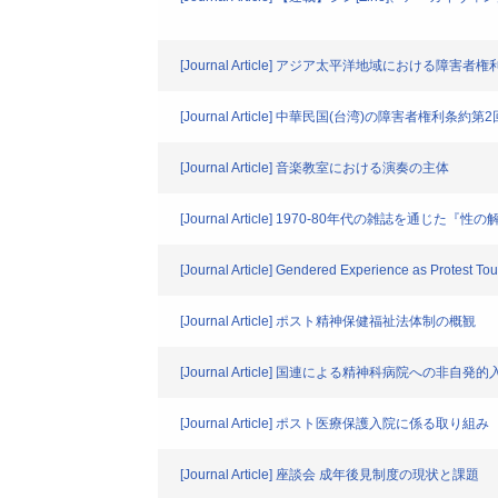
[Journal Article] アジア太平洋地域における
[Journal Article] 中華民国(台湾)の障害者権利条
[Journal Article] 音楽教室における演奏の主体
[Journal Article] 1970-80年代の雑
[Journal Article] Gendered Experience as Protest Tou
[Journal Article] ポスト精神保健福祉法体制の概観
[Journal Article] 国連による精神科病院への非自
[Journal Article] ポスト医療保護入院に係る取り組み
[Journal Article] 座談会 成年後見制度の現状と課題