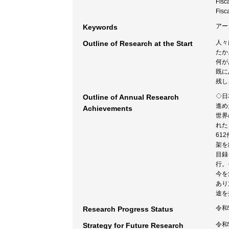
Fisc
Fisc
アーカ
Keywords
人々
Outline of Research at the Start
たか
何が
既に
残し
◇日
Outline of Annual Research
進め
Achievements
世界
れた
61
架を
目録
行。
今を
あり
途を
令和
Research Progress Status
令和
Strategy for Future Research