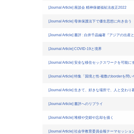
[Journal Article] 座談会 精神保健福祉法改正2022
[Journal Article] 母体保護法下で優生思想に向き合う
[Journal Article] 書評 : 白井千晶編著『
[Journal Article] COVID-19と境界
[Journal Article] 安全な移住セックスワー
[Journal Article] 特集「国境と性-複数のborde
[Journal Article] 生きて、好きな場所で
[Journal Article] 書評へのリプライ
[Journal Article] 堆積や交錯や忘却を描く
[Journal Article] 社会学教育委員会報テーマ