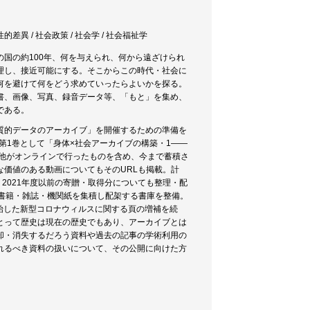
 性的差異 / 社会政策 / 社会学 / 社会福祉学
国の約100年、何を与えられ、何から遠ざけられ
理し、接近可能にする。そこからこの時代・社会に
何を避けて何をどう求めていったらよいかを探る。
書、画像、写真、録音データ等、「もと」を集め、
である。
質的データのアーカイブ」を開催するための準備を
第1巻として「身体×社会アーカイブの構築・1――
生他がオンラインで行ったものを含め、今まで蓄積さ
価値のある動画についてもそのURLも掲載。計
2021年度以前の寄贈・取得分についても整理・配
◇書籍・雑誌・機関紙を集積し配架する書庫を整備。
開始した新型コロナウィルスに関する頁の増補を続
とって歴史は現在の歴史でもあり、アーカイブとは
却・消失するだろう資料や過去の記事の学術利用の
れるべき資料の扱いについて、その公開に向けた方