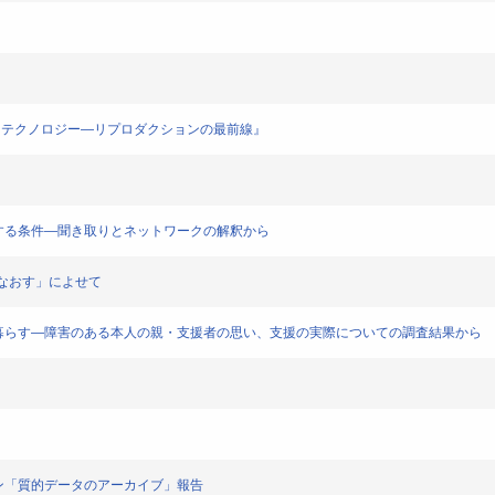
アジアの出産とテクノロジー―リプロダクションの最前線』
クを可能にする条件―聞き取りとネットワークの解釈から
rを問いなおす」によせて
、人と交わり暮らす―障害のある本人の親・支援者の思い、支援の実際についての調査結果から
セッション「質的データのアーカイブ」報告