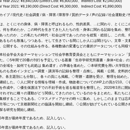
al Year 2022: ¥8,840,000 (Direct Cost: ¥6,800,000、Indirect Cost: ¥2,040,000)
al Year 2021: ¥8,190,000 (Direct Cost: ¥6,300,000、Indirect Cost: ¥1,890,000)
イブ / 現代史 / 社会調査 / 病・障害 / 障害学 / 質的データ / 声の記録 / 社会運動史 /
は、とくにその身体、病・障害と呼ばれるもの、性的差異、…に関わり、とくにこの
。何を求めたか。この時代を生きてきた人たちの生・身体に関わる記録を集め、整
あったのか、この私たちの時代・社会は何であったのかを総覧・総括し、この先、
あるものも散逸しつつある。そして生きている間にしか人には聞けない。文章・文
、公開する。その仕組みを作る。各種数値の変遷などの量的データについても同様
本社会学会大会テーマセッションで社会学教育委員会とともにテーマセッション「
た。◇5年間で20冊の刊行を予定している叢書「生存学研究所叢書・身体×社会」の
の全域を・如何でも此処は 集め遺す」の準備を進めた。◇本研究費を用い大学院
ものも含めインタビュー調査・講演等の記録を整理・点検し、掲載・公開。史料的な
2件。各主題別にも分類し、各々の頁にも掲載。◇寄贈・遺贈を受け、整理を始めた。
継続した。◇人に関する情報を増補・作成。物故者についてのHP上の頁が210。
を作成中。◇優生保護法下での不妊手術を巡る報道等を整理した。2020年3月に
それぞれに種々の運動がどう関係してきたのかしているのかをまとめた。私たちに
集積することでもある。◇マスメディアがその時々に集め、しかしこのままでは忘
方等について京都新聞社との協議を開始し継続。◇公開が妨げてられている公開さ
探る研究を開始し継続。
5年度が最終年度であるため、記入しない。
5年度が最終年度であるため、記入しない。