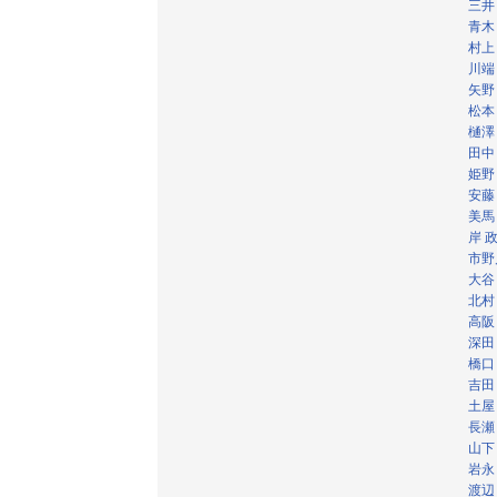
三井
青木
村上
川端
矢野
松本
樋澤
田中
姫野
安藤
美馬
岸 
市野
大谷
北村
高阪
深田
橋口
吉田
土屋
長瀬
山下
岩永
渡辺