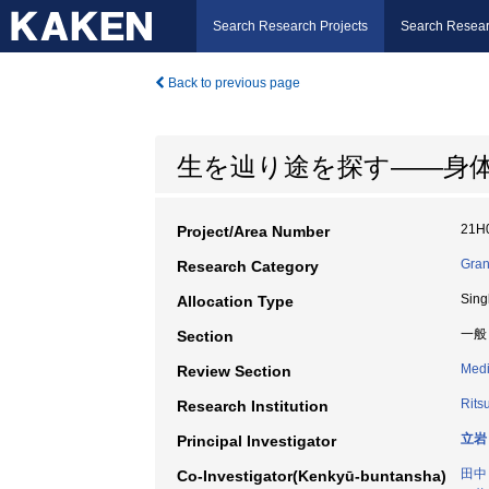
Search Research Projects
Search Resear
Back to previous page
生を辿り途を探す――身
21H
Project/Area Number
Gran
Research Category
Sing
Allocation Type
一般
Section
Medi
Review Section
Rits
Research Institution
立岩
Principal Investigator
田中
Co-Investigator(Kenkyū-buntansha)