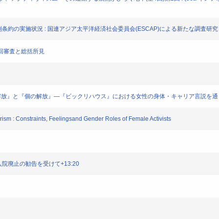
障害者権利条約の実施状況 : 国連アジア太平洋経済社会委員会(ESCAP)による新たな調査研究
約第2回審査と総括所見
誌を通じた『性の解放』と『個の解放』―『ビックリハウス』における女性の身体・キャリア言説を
rism : Constraints, Feelingsand Gender Roles of Female Activists
発的入院廃止の勧告を受けて+13:20