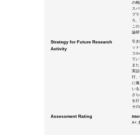
の検
スパ
プラ
ろ、
この
論研
引き
Strategy for Future Research
ット
Activity
コル
てい
また
実証
行、
に備
いる
さら
を行
その
Assessment Rating
Inte
A+