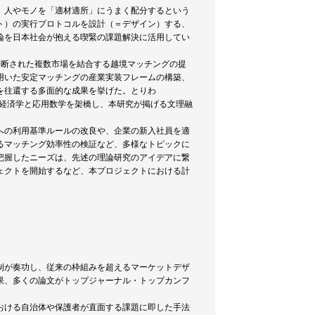
、人やモノを「適材適所」にうまく配分するという
ト）の実行プロトコルを設計（＝デザイン）する、
論を日本社会が抱える喫緊の課題解決に活用してい
分断された複数市場を結合する越境マッチングの提
用いた安定マッチングの産業実装フレームの構築、
を往還する多面的な成果を挙げた。とりわ
凸解析を核に経済学と応用数学を架橋し、本研究が掲げる文理融
への利用基準ルールの改良や、企業の新入社員を適
るマッチング効率性の検証など、多様なトピックに
把握したニーズは、先述の理論研究のアイデアに繋
ェクトを開始するなど、本プロジェクトにおける計
制が奏功し、従来の枠組みを超えるマーケットデザ
果、多くの論文がトップジャーナル・トップカンフ
おける自治体や保護者が直面する課題に即した手法