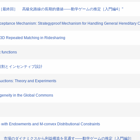
クス vol.12［最終回］ 高級化路線の長期的価値――動学ゲームの推定［入門編4］"
 Acceptance Mechanism: Strategyproof Mechanism for Handling General Hereditary C
 in 3D Repeated Matching in Ridesharing
x functions
学者の役割とインセンティブ設計
d Auctions: Theory and Experiments
ogeneity in the Global Commons
ms with Endowments and M-convex Distributional Constraints
クス vol.11 市場のダイナミクスから利益構造を見通す――動学ゲームの推定［入門編3］