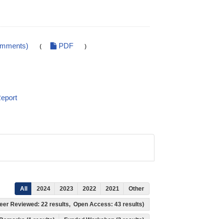
omments)
PDF
(
)
eport
All
2024
2023
2022
2021
Other
, Peer Reviewed: 22 results, Open Access: 43 results)