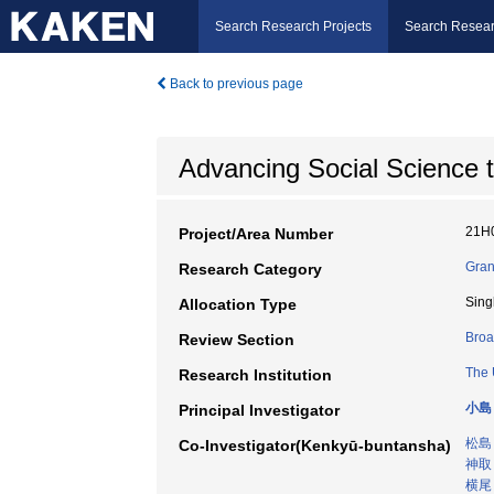
Search Research Projects
Search Resear
Back to previous page
Advancing Social Science t
21H
Project/Area Number
Gran
Research Category
Sing
Allocation Type
Broa
Review Section
The 
Research Institution
小島
Principal Investigator
松島
Co-Investigator(Kenkyū-buntansha)
神取
横尾