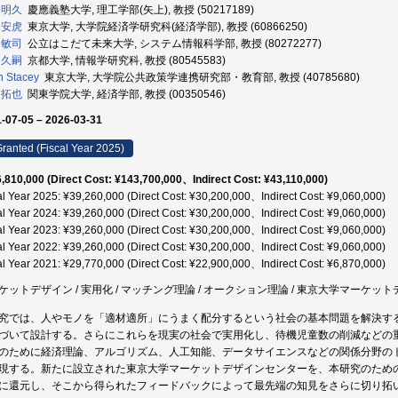
 明久
慶應義塾大学, 理工学部(矢上), 教授 (50217189)
 安虎
東京大学, 大学院経済学研究科(経済学部), 教授 (60866250)
 敏司
公立はこだて未来大学, システム情報科学部, 教授 (80272277)
 久嗣
京都大学, 情報学研究科, 教授 (80545583)
 Stacey
東京大学, 大学院公共政策学連携研究部・教育部, 教授 (40785680)
 拓也
関東学院大学, 経済学部, 教授 (00350546)
-07-05 – 2026-03-31
ranted (Fiscal Year 2025)
,810,000 (Direct Cost: ¥143,700,000、Indirect Cost: ¥43,110,000)
al Year 2025: ¥39,260,000 (Direct Cost: ¥30,200,000、Indirect Cost: ¥9,060,000)
al Year 2024: ¥39,260,000 (Direct Cost: ¥30,200,000、Indirect Cost: ¥9,060,000)
al Year 2023: ¥39,260,000 (Direct Cost: ¥30,200,000、Indirect Cost: ¥9,060,000)
al Year 2022: ¥39,260,000 (Direct Cost: ¥30,200,000、Indirect Cost: ¥9,060,000)
al Year 2021: ¥29,770,000 (Direct Cost: ¥22,900,000、Indirect Cost: ¥6,870,000)
ケットデザイン / 実用化 / マッチング理論 / オークション理論 / 東京大学マーケッ
究では、人やモノを「適材適所」にうまく配分するという社会の基本問題を解決す
づいて設計する。さらにこれらを現実の社会で実用化し、待機児童数の削減などの
のために経済理論、アルゴリズム、人工知能、データサイエンスなどの関係分野の
現する。新たに設立された東京大学マーケットデザインセンターを、本研究のため
に還元し、そこから得られたフィードバックによって最先端の知見をさらに切り拓