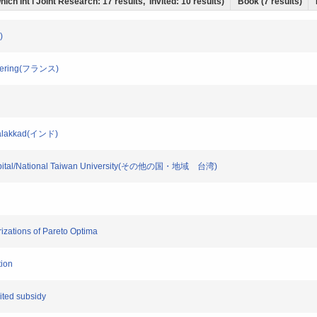
hich Int'l Joint Research: 17 results, Invited: 10 results)
Book (7 results)
)
gineering(フランス)
y Palakkad(インド)
ty Hospital/National Taiwan University(その他の国・地域 台湾)
erizations of Pareto Optima
tion
mited subsidy