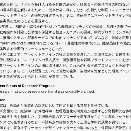
究の目的は、子どもを受け入れる保育園の決定や、従業員への業務内容の割当など
の基本問題を解決するために、従来社会に存在しなかった新たな制度（＝マーケッ
ーケットデザイン」の研究の推進である。更に、本研究ではマーケットデザイン理
会実装を進めることを重視する。
5年度は、補助金・課税を内生化した労働市場マッチングの理論化、地理・制度で
戦略操作を排除し公平性を保証する割当メカニズムの開発、制約プログラミングを
に推薦システム・配車サービスでの動的マッチングアルゴリズムなど、理論と応用
“Near” Weighted Utilitarian によるパレート最適性の特徴づけは、離散
体現する学際的ブレークスルーとなった。
研究に加えて、マーケットデザインの社会実装を推進した。自治体における保育園
所に配属するアルゴリズムの導入拡大、個別指導塾や転職プラットフォームにおけ
るマーケットデザインの活用に取り組んだ。これらの社会実装プロジェクトを経て
ている。さらに、人材配置においては複数の企業・自治体を対象とした研究プロジ
科学等の実装力を活用した取組が進展している。
ent Status of Research Progress
esearch has progressed more than it was originally planned.
son
究は、理論面と実装面の双方において想定を超える進展を見せている。
研究面では、経済学・計算機科学・数理最適化の研究者が連携する分野横断的な体
の解決手法を創出した。文理融合型のアプローチを前年度からさらに深化させた結
ンスにて発表されるなど、申請時点の目標を大きく上回る学術的成果を得ている。
面では、東京大学マーケットデザインセンターとの協力のもと、保育園入所決定に