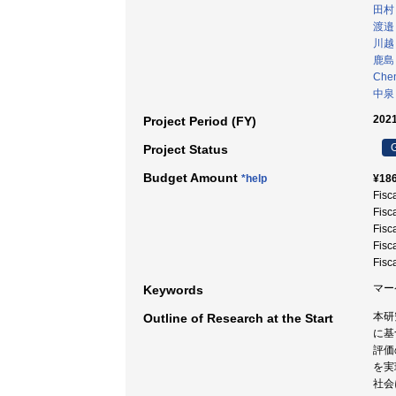
田村
渡邉
川越
鹿島
Chen
中泉
2021
Project Period (FY)
G
Project Status
Budget Amount
*help
¥186
Fisc
Fisc
Fisc
Fisc
Fisc
マー
Keywords
本研
Outline of Research at the Start
に基
評価
を実
社会