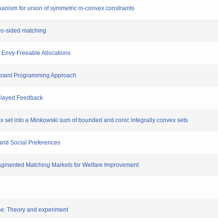
chanism for union of symmetric m-convex constraints
 two-sided matching
r Envy-Freeable Allocations
nstraint Programming Approach
elayed Feedback
vex set into a Minkowski sum of bounded and conic integrally convex sets
 and Social Preferences
Fragmented Matching Markets for Welfare Improvement
me: Theory and experiment