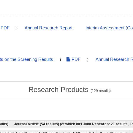
PDF
Annual Research Report
Interim Assessment (C
)
 on the Screening Results
PDF
Annual Research R
(
)
Research Products
(
129
results)
sults)
Journal Article (54 results) (of which Int'l Joint Research: 21 results