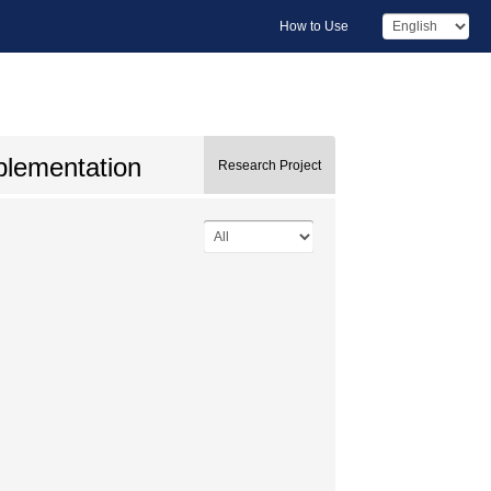
How to Use
plementation
Research Project