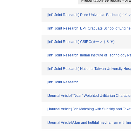
Presentation (59 results) (of w
[Int'l Joint Research] Ruhr-Universtat Bochum(ドイツ
[Int'l Joint Research] EPF Graduate School of En
[Int'l Joint Research] CSIRO(オーストリア)
[Int'l Joint Research] Indian Institute of Technolog
[Int'l Joint Research] National Taiwan Universi
[Int'l Joint Research]
[Journal Article] “Near” Weighted Utilitarian Charact
[Journal Article] Job Matching with Subsidy and Taxa
[Journal Article] A fair and truthful mechanism with li