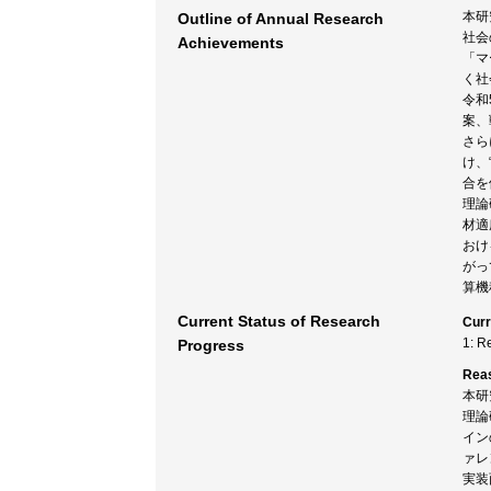
本研
Outline of Annual Research
社会
Achievements
「マ
く社
令和
案、
さら
け、
合を
理論
材適
おけ
がっ
算機
Current Status of Research
Curr
1: R
Progress
Rea
本研
理論
イン
ァレ
実装