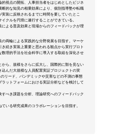
論的視点の開拓、人事担当者をはじめとしたビジネ
横断的な知見の相乗効果により、個別指導塾や転職
が実装に反映されるまでに時間を要していたとこ
サイクルを円滑に遂行することができている。
装による普及効果と現場からのフィードバックが理
装の両輪による実践的な分野発展を目指す。マーケ
引き続き実装上重要と思われる観点から実行プロト
な数理的手法を社会科学に導入する取組を深化させ
とから、規模をさらに拡大し、国際的に類を見ない
き込んだ大規模な人員配置実証プロジェクトの実
みのリード、パンデミックや災害などの不測の事態
プラットフォームにおける実証分析などを検討して
決すべき課題を分析、理論研究へのフィードバック
。
ねている研究成果のコラボレーションを目指す。