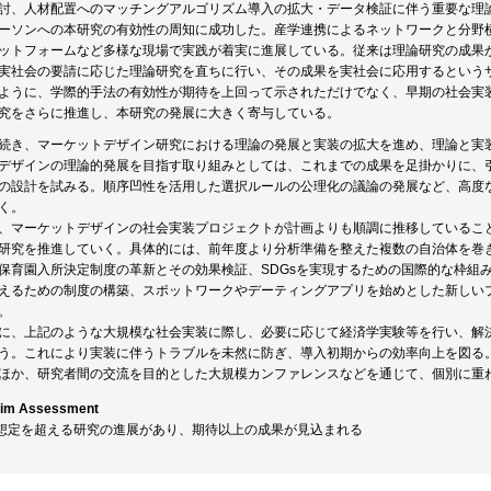
討、人材配置へのマッチングアルゴリズム導入の拡大・データ検証に伴う重要な理
ーソンへの本研究の有効性の周知に成功した。産学連携によるネットワークと分野
ットフォームなど多様な現場で実践が着実に進展している。従来は理論研究の成果
実社会の要請に応じた理論研究を直ちに行い、その成果を実社会に応用するという
ように、学際的手法の有効性が期待を上回って示されただけでなく、早期の社会実
究をさらに推進し、本研究の発展に大きく寄与している。
続き、マーケットデザイン研究における理論の発展と実装の拡大を進め、理論と実
デザインの理論的発展を目指す取り組みとしては、これまでの成果を足掛かりに、
の設計を試みる。順序凹性を活用した選択ルールの公理化の議論の発展など、高度
く。
、マーケットデザインの社会実装プロジェクトが計画よりも順調に推移しているこ
研究を推進していく。具体的には、前年度より分析準備を整えた複数の自治体を巻
保育園入所決定制度の革新とその効果検証、SDGsを実現するための国際的な枠組
えるための制度の構築、スポットワークやデーティングアプリを始めとした新しい
。
に、上記のような大規模な社会実装に際し、必要に応じて経済学実験等を行い、解
う。これにより実装に伴うトラブルを未然に防ぎ、導入初期からの効率向上を図る
ほか、研究者間の交流を目的とした大規模カンファレンスなどを通じて、個別に重
rim Assessment
: 想定を超える研究の進展があり、期待以上の成果が見込まれる