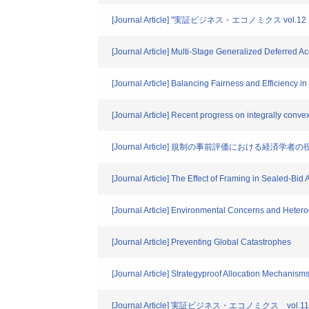
[Journal Article] "実証ビジネス・エコノミ
[Journal Article] Multi-Stage Generalized Deferred
[Journal Article] Balancing Fairness and Efficiency
[Journal Article] Recent progress on integrally conve
[Journal Article] 規制の事前評価における経済
[Journal Article] The Effect of Framing in Sealed-Bi
[Journal Article] Environmental Concerns and Heter
[Journal Article] Preventing Global Catastrophes
[Journal Article] Strategyproof Allocation Mechanis
[Journal Article] 実証ビジネス・エコノミ