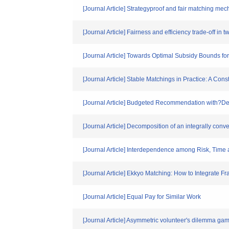
[Journal Article] Strategyproof and fair matching me
[Journal Article] Fairness and efficiency trade-off in
[Journal Article] Towards Optimal Subsidy Bounds fo
[Journal Article] Stable Matchings in Practice: A Co
[Journal Article] Budgeted Recommendation with?D
[Journal Article] Decomposition of an integrally con
[Journal Article] Interdependence among Risk, Time
[Journal Article] Ekkyo Matching: How to Integrate 
[Journal Article] Equal Pay for Similar Work
[Journal Article] Asymmetric volunteer's dilemma ga