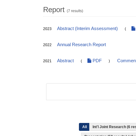
Report
(7 results)
Abstract (Interim Assessment)
2023
(
Annual Research Report
2022
Abstract
PDF
Comments
2021
(
)
All
Int'l Joint Research (6 re