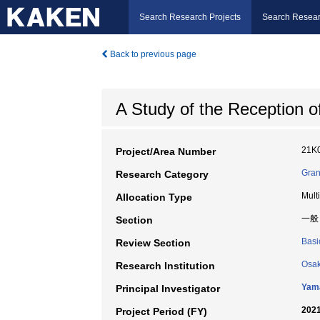
Search Research Projects
Search Resear
Back to previous page
A Study of the Reception 
21K
Project/Area Number
Gran
Research Category
Mult
Allocation Type
一般
Section
Basi
Review Section
Osak
Research Institution
Yam
Principal Investigator
2021
Project Period (FY)