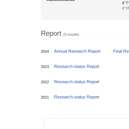
まで
イツ
Report
(5 results)
Annual Research Report
Final R
2024
Research-status Report
2023
Research-status Report
2022
Research-status Report
2021