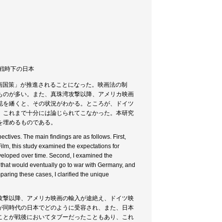
/ 戦時下の日本
映画国策」が推進されることになった。映画法の制
ものが多い。また、真珠湾攻撃以降、アメリカ映画
誌を繙くと、その状況がわかる。ところが、ドイツ
、これまで十分には論じられてこなかった。本研究
を埋めるものである。
ctives. The main findings are as follows. First,
ilm, this study examined the expectations for
veloped over time. Second, I examined the
n that would eventually go to war with Germany, and
aring these cases, I clarified the unique
攻撃以降、アメリカ映画の輸入が途絶え、ドイツ映
が同時代の日本でどのように受容され、また、日本
ことが戦後においてタブーだったこともあり、これ