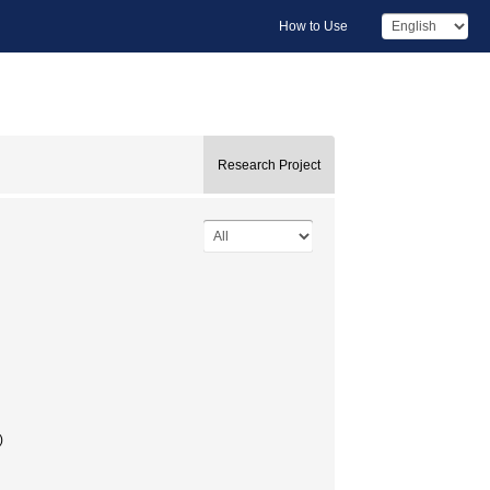
How to Use
Research Project
)