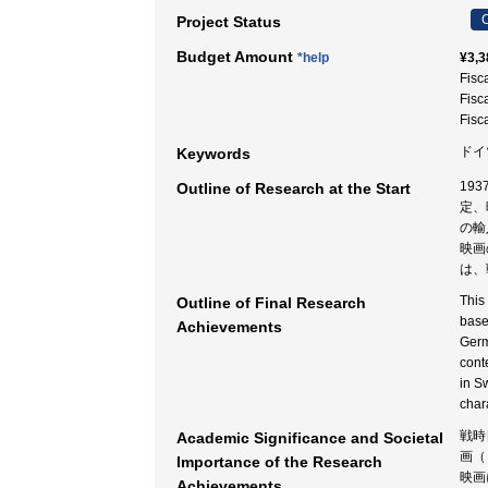
C
Project Status
Budget Amount
*help
¥3,3
Fisc
Fisc
Fisc
ドイ
Keywords
19
Outline of Research at the Start
定、
の輸
映画
は、
This
Outline of Final Research
base
Achievements
Germ
cont
in S
chara
戦時
Academic Significance and Societal
画（
Importance of the Research
映画
Achievements