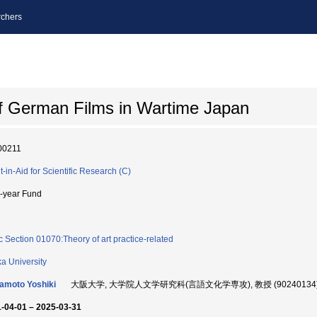
chers
of German Films in Wartime Japan
00211
t-in-Aid for Scientific Research (C)
i-year Fund
c Section 01070:Theory of art practice-related
a University
amoto Yoshiki
大阪大学, 大学院人文学研究科(言語文化学専攻), 教授 (90240134
-04-01 – 2025-03-31