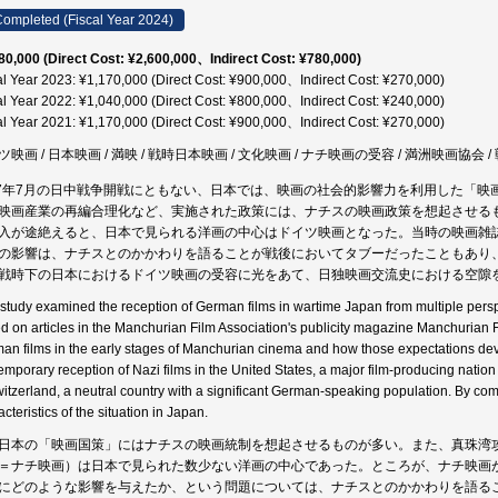
ompleted (Fiscal Year 2024)
80,000 (Direct Cost: ¥2,600,000、Indirect Cost: ¥780,000)
al Year 2023: ¥1,170,000 (Direct Cost: ¥900,000、Indirect Cost: ¥270,000)
al Year 2022: ¥1,040,000 (Direct Cost: ¥800,000、Indirect Cost: ¥240,000)
al Year 2021: ¥1,170,000 (Direct Cost: ¥900,000、Indirect Cost: ¥270,000)
ツ映画 / 日本映画 / 満映 / 戦時日本映画 / 文化映画 / ナチ映画の受容 / 満洲映画協会 
37年7月の日中戦争開戦にともない、日本では、映画の社会的影響力を利用した「
映画産業の再編合理化など、実施された政策には、ナチスの映画政策を想起させる
入が途絶えると、日本で見られる洋画の中心はドイツ映画となった。当時の映画雑
の影響は、ナチスとのかかわりを語ることが戦後においてタブーだったこともあり
戦時下の日本におけるドイツ映画の受容に光をあて、日独映画交流史における空隙
 study examined the reception of German films in wartime Japan from multiple perspe
d on articles in the Manchurian Film Association's publicity magazine Manchurian F
an films in the early stages of Manchurian cinema and how those expectations de
emporary reception of Nazi films in the United States, a major film-producing natio
witzerland, a neutral country with a significant German-speaking population. By comp
cteristics of the situation in Japan.
日本の「映画国策」にはナチスの映画統制を想起させるものが多い。また、真珠湾
＝ナチ映画）は日本で見られた数少ない洋画の中心であった。ところが、ナチ映画
にどのような影響を与えたか、という問題については、ナチスとのかかわりを語る