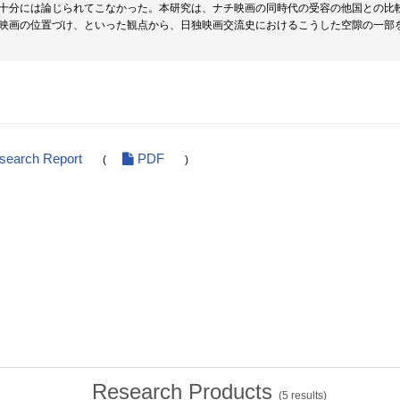
十分には論じられてこなかった。本研究は、ナチ映画の同時代の受容の他国との比
映画の位置づけ、といった観点から、日独映画交流史におけるこうした空隙の一部
esearch Report
PDF
(
)
Research Products
(
5
results)