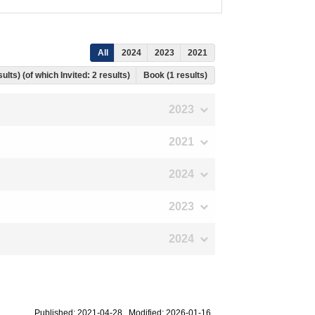
All
2024
2023
2021
ults) (of which Invited: 2 results)
Book (1 results)
2023
2021
2024
2023
2024
Published: 2021-04-28 Modified: 2026-01-16