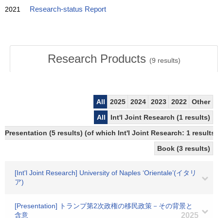
2021
Research-status Report
Research Products
(
9
results)
All
2025
2024
2023
2022
Other
All
Int'l Joint Research (1 results)
Presentation (5 results) (of which Int'l Joint Research: 1 results,
Book (3 results)
[Int'l Joint Research] University of Naples ‘Orientale’(イタリ
ア)
[Presentation] トランプ第2次政権の移民政策－その背景と
含意
2025