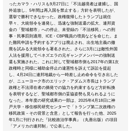
ったカマラ・ハリスも9月27日に「不法越境者は逮捕し、国
外追放し、5年間は再入国を禁止する」方針を表明したが、
選挙で勝利できなかった。政権復帰したトランプは就任
早々、大統領令を連発し、迅速な強制送還の拡大、連邦資
金の「聖域都市」への停止、未登録の「不法移民」への刑
事・民事罰則適用、ICE・CBP職員の増員などを命じた。ま
た難民申請を予約するアプリは廃止され、出生地主義の撤
廃を試みる大統領令も署名された。さらに3月には敵性外国
人法を援用してベネズエラの元ギャングメンバーの強制送
還も実施された。これに対して聖域都市側も2017年の第1次
政権時と同様に補助金停止の違憲性を訴えて訴訟を提起
し、4月24日に連邦地裁から一時差し止め命令を引き出した
が、ニューヨーク市のエリック・アダムス市長はトランプ
政権と不法滞在者の摘発での協力を約束するなど方針転換
を表明するなど、聖域都市側の妥協姿勢も見られるように
なった。本年度の研究成果の一部は、2025年4月18日に神
戸大学・移住移民研究センターで「トランプ第二次政権の
移民政策－その背景と含意」として報告を行った他、2025
年1月に刊行された『比較政治学事典』（丸善出版）の項目
「アメリカの連邦制」で公表した。