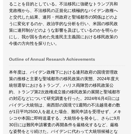
ることを目的としている。不法移民に強硬なトランプ共和
党政権から、不法移民の正規化に積極的なバイデン政権へ
と交代した結果、連邦・州政府と聖域都市の関係はどのよ
うに変化するのか、政治学的な分析を行い、米国の移民政
策に連邦制がどのような影響を及ぼしているのかを明らか
にし、我が国を含めた先進民主主義国における移民政策の
今後の方向性を探りたい。
Outline of Annual Research Achievements
本年度は、バイデン政権下における連邦政府の国境管理政
策の推移と主要な聖域都市の移民政策の実態、2024年度大
統領選挙におけるトランプ、ハリス両陣営の移民政策公
約、トランプ第2次政権成立後の移民政策の展開と聖域都市
の対応などについて研究調査を行った。2024年6月4日には
バイデン大統領は、南西部の国境で1週間の不法越境者の数
が1日平均2500人を超えた場合、難民申請を受理せず、メキ
シコや本国に即時送還する、大統領令を発令し、さらに9月
30日には難民申請審査の再開条件を厳格化するなど、厳格
な姿勢をとり続けた。バイデンに代わって大統領候補とな