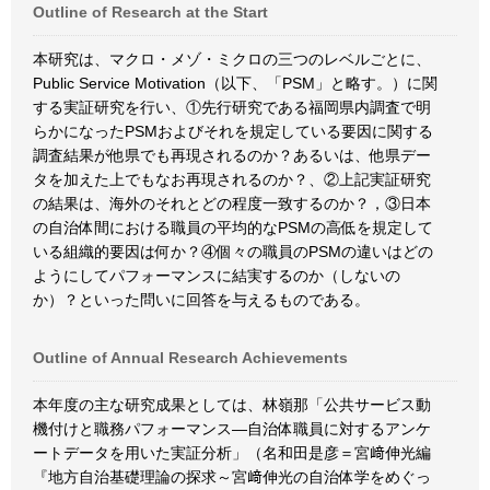
Outline of Research at the Start
本研究は、マクロ・メゾ・ミクロの三つのレベルごとに、
Public Service Motivation（以下、「PSM」と略す。）に関
する実証研究を行い、①先行研究である福岡県内調査で明
らかになったPSMおよびそれを規定している要因に関する
調査結果が他県でも再現されるのか？あるいは、他県デー
タを加えた上でもなお再現されるのか？、②上記実証研究
の結果は、海外のそれとどの程度一致するのか？，③日本
の自治体間における職員の平均的なPSMの高低を規定して
いる組織的要因は何か？④個々の職員のPSMの違いはどの
ようにしてパフォーマンスに結実するのか（しないの
か）？といった問いに回答を与えるものである。
Outline of Annual Research Achievements
本年度の主な研究成果としては、林嶺那「公共サービス動
機付けと職務パフォーマンス―自治体職員に対するアンケ
ートデータを用いた実証分析」（名和田是彦＝宮﨑伸光編
『地方自治基礎理論の探求～宮﨑伸光の自治体学をめぐっ