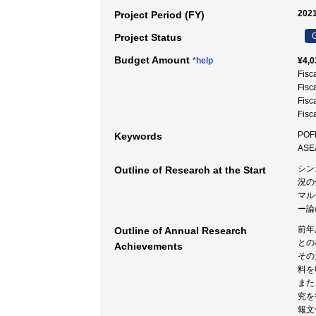
2021
Project Period (FY)
G
Project Status
Budget Amount
*help
¥4,0
Fisc
Fisc
Fisc
Fisc
POF
Keywords
ASE
シン
Outline of Research at the Start
況の
マル
ー論
前年
Outline of Annual Research
との
Achievements
その
料を
また
究を
報文