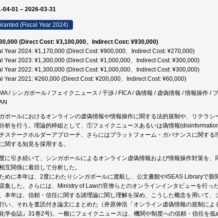
-04-01 – 2026-03-31
ranted (Fiscal Year 2024)
30,000 (Direct Cost: ¥3,100,000、Indirect Cost: ¥930,000)
al Year 2024: ¥1,170,000 (Direct Cost: ¥900,000、Indirect Cost: ¥270,000)
al Year 2023: ¥1,300,000 (Direct Cost: ¥1,000,000、Indirect Cost: ¥300,000)
al Year 2022: ¥1,300,000 (Direct Cost: ¥1,000,000、Indirect Cost: ¥300,000)
al Year 2021: ¥260,000 (Direct Cost: ¥200,000、Indirect Cost: ¥60,000)
MA / シンガポール / フェイクニュース / 干渉 / FICA / 偽情報 / 虚偽情報 / 情報操
AN
ガポールにおけるオンラインの虚偽情報や情報操作に関する法的規制や、リテラシ
分析を行う。理論的枠組として、①フェイクニュースあるいは偽情報(disinformat
チステークホルダーアプローチ、さらにはプラットフォーム・ガバナンスに関する
に関する知見を採用する。
度に引き続いて、シンガポールによるオンライン虚偽情報および情報操作対策を、
相互関係に着目して分析した。
ために本年は、2度にわたりシンガポールに渡航し、公文書館やISEAS Library
収集した。さらには、Ministry of Lawの官僚らとのオンラインインタビューを行っ
、本年は、信頼・信任に関する諸理論に関し理解を深め、こうした概念を用いて、
行い、それを査読付き論文にまとめた（井原伸浩「オンライン虚偽情報の規制によ
化学会誌』31巻2号)。一般にフェイクニュースは、機関や制度への信頼・信任を