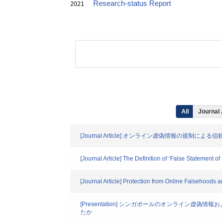
Research-status Report
2021
All
Journal 
[Journal Article] オンライン虚偽情報の規制
[Journal Article] The Definition of ‘False Statement 
[Journal Article] Protection from Online Falsehoods
[Presentation] シンガポールのオンライン
たか