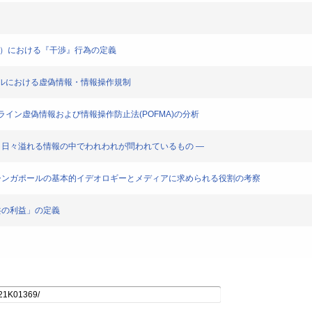
FICA）における『干渉』行為の定義
ンガポールにおける虚偽情報・情報操作規制
のオンライン虚偽情報および情報操作防止法(POFMA)の分析
うか ― 日々溢れる情報の中でわれわれが問われているもの ―
OFMA：シンガポールの基本的イデオロギーとメディアに求められる役割の考察
「公共の利益」の定義