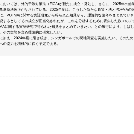
においては、外的干渉対策法（FICA)が新たに成立・発効し、さらに、2025年の
る選挙法改正がなされている。2025年度は、こうした新たな政策・法とPOFMAの
に、POFMAに関する実証研究から得られた知見から、理論的な論考をまとめていき
資するとしてその成立が正当化されたが、これを分析するために収集した数々のメ
FMAに関する実証研究で得られた知見をまとめていきたい。との履行により、しば
、その実態を含め理論的に研究したい。
に加え、2024年度に引き続き、シンガポールでの現地調査を実施したい。そのた
への協力を積極的に仰ぐ予定である。