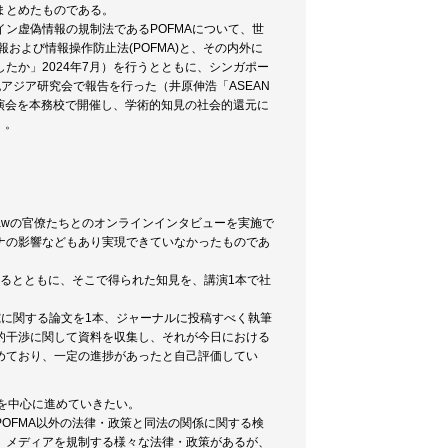
まとめたものである。
ン虚偽情報の規制法であるPOFMAについて、世
および情報操作防止法(POFMA)と、その内外に
たか」2024年7月）を行うとともに、シンガポー
アジア研究会で報告を行った（井原伸浩「ASEAN
講演会を本務校で開催し、学術的知見の社会的還元に
）。
f Lawの官僚たちとのオンラインインタビューを実施で
ナの影響などもあり実現できていなかったものであ
するとともに、そこで得られた知見を、講演1本で社
に関する論文を1本、ジャーナルに投稿すべく執筆
的干渉に関して資料を収集し、それが今日における
めており、一定の進捗があったと自己評価してい
を中心に進めていきたい。
OFMA以外の法律・政策と同法の関係に関する検
ら、メディアを規制する様々な法律・政策があるが、