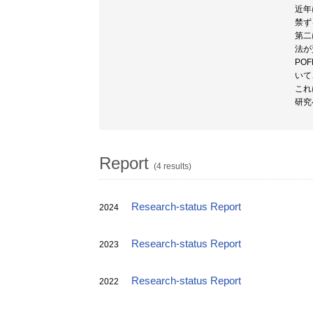
近年
禁ず
第二
法が
PO
いて
これ
研究
Report
(4 results)
Research-status Report
2024
Research-status Report
2023
Research-status Report
2022