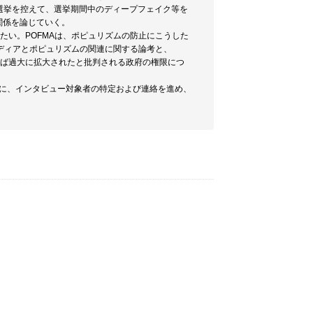
総選挙を控えて、選挙期間中のディープフェイク等を
関係を論じていく。
たい。POFMAは、ポピュリズムの防止にこうした
ディアとポピュリズムの関連に関する論考と、
しば過大に拡大されたと批判される政府の権限につ
めに、インタビュー対象者の特定および連絡を進め、