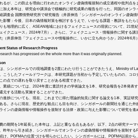
れるが、この防止を理由に行われたオンライン虚偽情報規制の成立過程や批判点を
に加え本年は、研究会や講演会で積極的に研究成果の報告を行った。同国のオンライ
経調査会 国際情勢研究所で研究報告（井原伸浩「シンガポールのオンライン虚偽情報
た影響：今後、日本の偽情報対策を検討するうえで、いかなる課題・教訓をもたらし
りも地理的に広く、ASEAN地域におけるフェイクニュースの現状について、21世紀
ェイクニュース」2024年7月）。さらに、フェイクニュース・情報操作に関する
た（井原伸浩「フェイクニュースや情報操作に、いかに立ち向かうか」2024年6月
ent Status of Research Progress
esearch has progressed on the whole more than it was originally planned.
son
は、シンガポールでの現地調査を2度にわたり行うことができたうえ、Ministry o
。こうしたフィールドワークは、本研究課題が当初から予定していたものの、コロ
この点での遅れを取り戻すことがある程度できた。
、業績については、2024年度に査読付きの学術論文を1本、研究会報告を2本発表
還元する活動も実施することができた。
の進捗についても、現在、これまでに得た理論的知見に関する論文を1本、実証研究
ある。さらに現在、歴史的な観点にも目を向け、シンガポールの新聞社を通じた外
ラインの虚偽情報や情報操作を規制する法律・政策に与えた影響について研究を進
費の期間を1年延長した本年は、上記と重なる点もあるが、以下、2点の研究テーマ
、昨年から引き続き、シンガポールでオンラインの虚偽情報や情報操作を規制するP
続け、POFMAの位置づけを明らかにしたい。シンガポールには、POFMA以前か