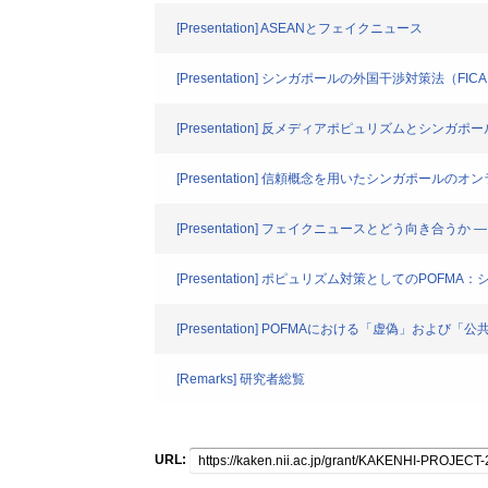
[Presentation] ASEANとフェイクニュース
[Presentation] シンガポールの外国干渉対策法（
[Presentation] 反メディアポピュリズムとシ
[Presentation] 信頼概念を用いたシンガポール
[Presentation] フェイクニュースとどう向き合
[Presentation] ポピュリズム対策としてのP
[Presentation] POFMAにおける「虚偽」および
[Remarks] 研究者総覧
URL: