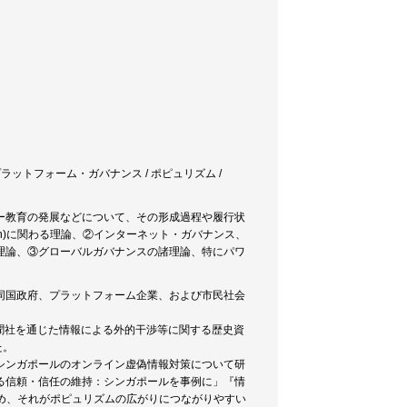
作 / プラットフォーム・ガバナンス / ポピュリズム /
ー教育の発展などについて、その形成過程や履行状
ion)に関わる理論、②インターネット・ガバナンス、
理論、③グローバルガバナンスの諸理論、特にパワ
同国政府、プラットフォーム企業、および市民社会
で新聞社を通じた情報による外的干渉等に関する歴史資
た。
シンガポールのオンライン虚偽情報対策について研
る信頼・信任の維持：シンガポールを事例に」『情
低め、それがポピュリズムの広がりにつながりやすい