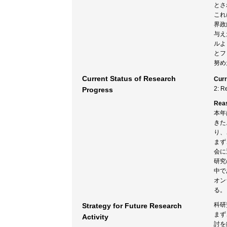
とさ
これ
界政
与え
ルよ
とフ
努め
Current Status of Research
Curr
2: R
Progress
Rea
本年
きた
り、
まず
会に
研究
中で
オン
る。
科研
Strategy for Future Research
まず
Activity
討を