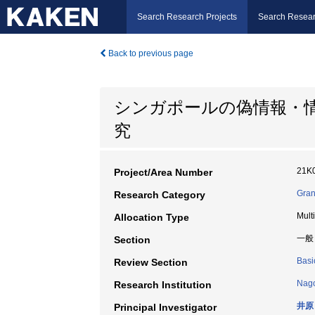
Search Research Projects
Search Resear
Back to previous page
シンガポールの偽情報・
究
21K
Project/Area Number
Gran
Research Category
Mult
Allocation Type
一般
Section
Basi
Review Section
Nago
Research Institution
井原
Principal Investigator