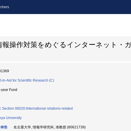
chers
情報操作対策をめぐるインターネット・
01369
t-in-Aid for Scientific Research (C)
i-year Fund
c Section 06020:International relations-related
ya University
 伸浩
名古屋大学, 情報学研究科, 准教授 (80621739)