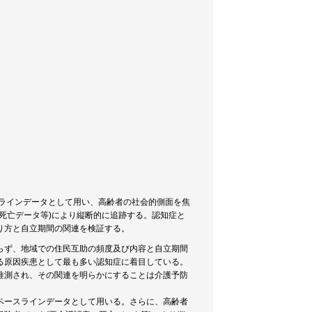
スラインデータとして用い、高齢者の社会的側面を焦
死亡データ等)により縦断的に追跡する。認知症と
り方と自立期間の関連を検証する。
らず、地域での住民互助の頻度及び内容と自立期間
る原因疾患として最も多い認知症に着目している。
推測され、その関連を明らかにすることは介護予防
ベースラインデータとして用いる。さらに、高齢者