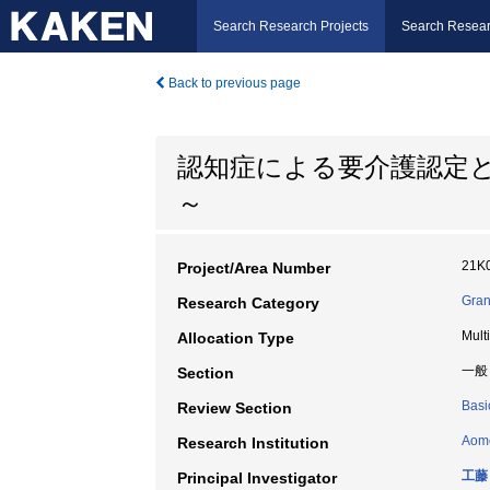
Search Research Projects
Search Resear
Back to previous page
認知症による要介護認定
～
21K
Project/Area Number
Gran
Research Category
Mult
Allocation Type
一般
Section
Basi
Review Section
Aomo
Research Institution
工藤
Principal Investigator