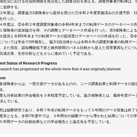
域生活における社会的側面を焦点化した調査項目を加える。調査対象者の転帰は、保
に追跡する。
３年度は、調査協力2保険者から提供を受けた①令和２年度実施済みの介護予防・
を行った。
４年度は、②令和２年度調査対象者の令和4年末までの転帰データのデータベース
１保険者の追加協力を得、その調整とデータベース作成を行った。④3保険者によ
タ提供と令和5年末までの転帰データの提供受けデータベースの作成を行った。⑤令
については学会で3件報告し、協力3自治体からは令和６年の調査対象者の転帰デー
。また現在、認知機能低下群と維持群間のパネル比較から捉えた背景要因などにつ
完成次第、生存分析などをさらに進めていく予定である。
ent Status of Research Progress
esearch has progressed on the whole more than it was originally planned.
son
各保険者からは、一部欠損データがあるものの、ニーズ調査結果と転帰データの提
る。
度も分析結果の学会報告を３本程度予定している。協力保険者とは、最終年度デー
済んでいる。
究は縦断研究であり、令和７年末の転帰データをもって５年間のデータ収集は終了
度末となる。令和7年度中では、３年間分の縦断デーから導かれた結果についての
５年間データの比較結果などの学会報告とと論文化を予定している。