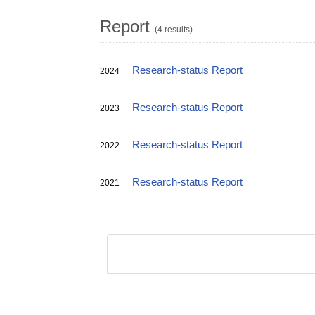
Report
(4 results)
Research-status Report
2024
Research-status Report
2023
Research-status Report
2022
Research-status Report
2021