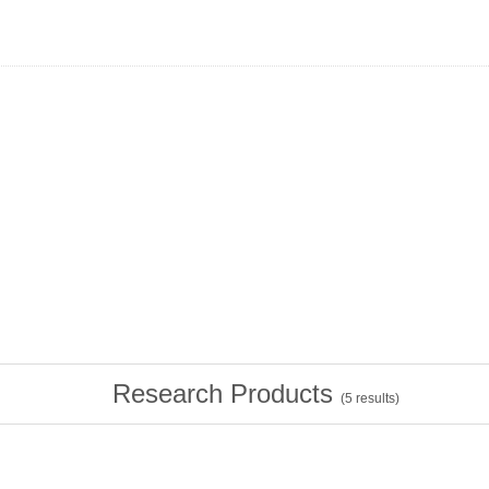
Research Products
(
5
results)