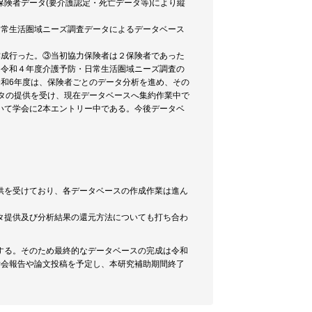
険者データ(要介護認定・死亡データ等)により縦
日常生活圏域ニーズ調査データによるデータベース
作成行った。③当初協力保険者は２保険者であった
る令和４年度介護予防・日常生活圏域ニーズ調査の
和6年度は、保険者ごとのデータ分析を進め、その
タの提供を受け、現在データベースへ集約作業中で
いて学会に2本エントリー中である。今後データベ
供を受けており、各データベースの作成作業は進ん
タ提供及び分析結果の還元方法についても打ち合わ
する。そのため最終的なデータベースの完成は令和
学会報告や論文投稿を予定し、本研究補助期間終了