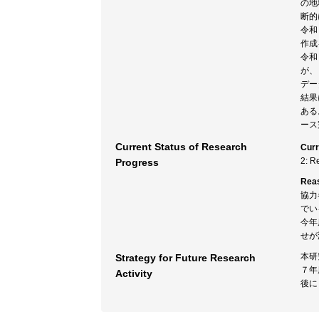
の地
断的
令和
作成
令和
が、
デー
結果
ある
ース
Current Status of Research
Curr
2: R
Progress
Rea
協力
でい
今年
せが
本研
Strategy for Future Research
７年
Activity
後に