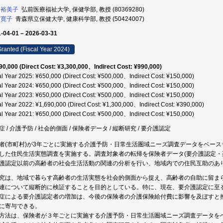
 裕美子
弘前医療福祉大学, 保健学部, 教授 (80369280)
 寛子
青森県立保健大学, 健康科学部, 教授 (50424007)
-04-01 – 2026-03-31
ranted (Fiscal Year 2024)
90,000 (Direct Cost: ¥3,300,000、Indirect Cost: ¥990,000)
al Year 2025: ¥650,000 (Direct Cost: ¥500,000、Indirect Cost: ¥150,000)
al Year 2024: ¥650,000 (Direct Cost: ¥500,000、Indirect Cost: ¥150,000)
al Year 2023: ¥650,000 (Direct Cost: ¥500,000、Indirect Cost: ¥150,000)
al Year 2022: ¥1,690,000 (Direct Cost: ¥1,300,000、Indirect Cost: ¥390,000)
al Year 2021: ¥650,000 (Direct Cost: ¥500,000、Indirect Cost: ¥150,000)
症 / 介護予防 / 社会的側面 / 保険者データ / 縦断研究 / 要介護認定
者(市町村)が3年ごとに実施する介護予防・日常生活圏域ニーズ調査データをベー
した住民生活実態調査を実施する。調査対象者の転帰を保険者データ(要介護認定・
護認定以前の高齢者の社会生活活動の関連の分析を行い、地域内での住民互助のあ
究は、地域で暮らす高齢者の生活実態を社会的側面から捉え、高齢者の自助に留ま
連について縦断的に検証することを目的としている。特に、現在、要介護認定に至
症による要介護認定者の増加は、今後の保険者の介護保険給付費に影響を及ぼすと
に寄与できる。
方法は、保険者が３年ごとに実施する介護予防・日常生活圏域ニーズ調査データを