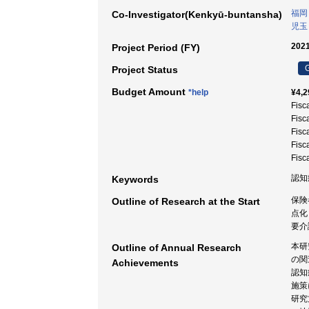
福岡
Co-Investigator(Kenkyū-buntansha)
児玉
2021
Project Period (FY)
G
Project Status
Budget Amount
*help
¥4,2
Fisc
Fisc
Fisc
Fisc
Fisc
認知
Keywords
保険
Outline of Research at the Start
点化
要介
本研
Outline of Annual Research
の関
Achievements
認知
施策
研究