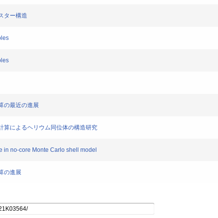
クラスター構造
ples
ples
理計算の最近の進展
第一原理計算によるヘリウム同位体の構造研究
ure in no-core Monte Carlo shell model
計算の進展