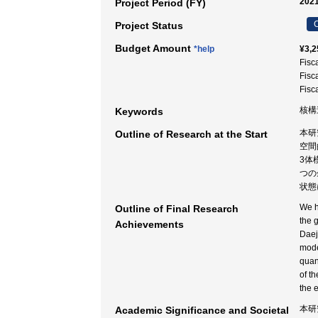
2021
Project Period (FY)
C
Project Status
Budget Amount
*help
¥3,2
Fisc
Fisc
Fisc
核構
Keywords
本研
Outline of Research at the Start
空間
3体
つの
状態
We h
Outline of Final Research
the 
Achievements
Daej
mode
quan
of t
the e
本研
Academic Significance and Societal