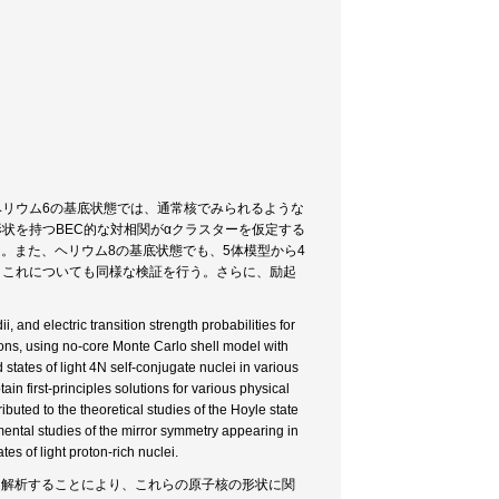
。ヘリウム6の基底状態では、通常核でみられるような
状を持つBEC的な対相関がαクラスターを仮定する
。また、ヘリウム8の基底状態でも、5体模型から4
、これについても同様な検証を行う。さらに、励起
 and electric transition strength probabilities for
eons, using no-core Monte Carlo shell model with
tates of light 4N self-conjugate nuclei in various
n first-principles solutions for various physical
buted to the theoretical studies of the Hoyle state
mental studies of the mirror symmetry appearing in
tes of light proton-rich nuclei.
を解析することにより、これらの原子核の形状に関