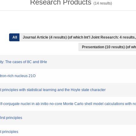
Research Products
(
14
results)
All
Journal Article (4 results) (of which Int'l Joint Research: 4 resul
Presentation (10 results) (of whi
ility: The cases of 8C and 8He
utron-rich nucleus 21O
st principles with statistical learning and the Hoyle state character
self-conjugate nuclei in ab initio no-core Monte Carlo shell model calculations with 
irst principles
t principles