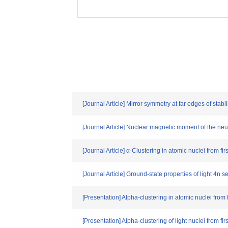
[Journal Article] Mirror symmetry at far edges of stab
[Journal Article] Nuclear magnetic moment of the ne
[Journal Article] α-Clustering in atomic nuclei from fir
[Journal Article] Ground-state properties of light 4n 
[Presentation] Alpha-clustering in atomic nuclei from f
[Presentation] Alpha-clustering of light nuclei from firs