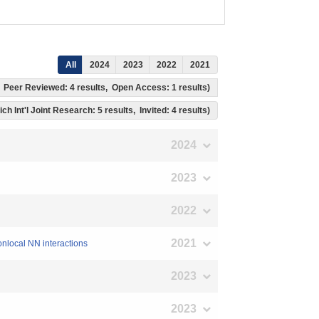
All
2024
2023
2022
2021
ts, Peer Reviewed: 4 results, Open Access: 1 results)
ch Int'l Joint Research: 5 results, Invited: 4 results)
2024
2023
2022
2021
nonlocal NN interactions
2023
2023