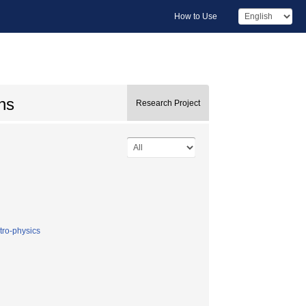
How to Use
ons
Research Project
stro-physics