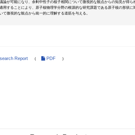
議論が可能になり、余剰中性子の核子相関について微視的な観点からの知見が得ら
適用することにより、原子核物理学分野の根源的な研究課題である原子核の形状に
いて微視的な観点から統一的に理解する道筋を与える。
esearch Report
PDF
(
)