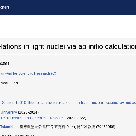
chers
ations in light nuclei via ab initio calculati
03564
t-in-Aid for Scientific Research (C)
i-year Fund
c Section 15010:Theoretical studies related to particle-, nuclear-, cosmic ray and a
 University
(2023-2024)
itute of Physical and Chemical Research
(2021-2022)
Takashi
慶應義塾大学, 理工学研究科(矢上), 特任准教授 (70463958)