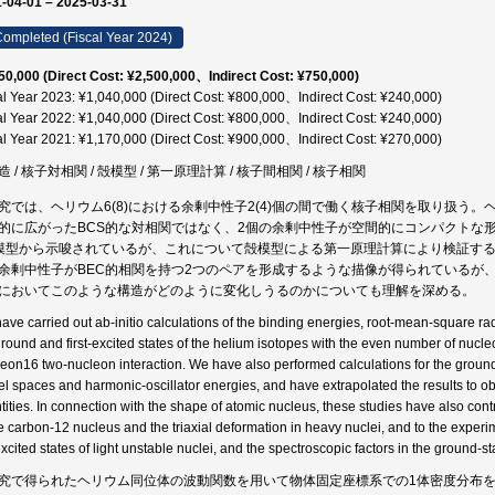
-04-01 – 2025-03-31
ompleted (Fiscal Year 2024)
50,000 (Direct Cost: ¥2,500,000、Indirect Cost: ¥750,000)
al Year 2023: ¥1,040,000 (Direct Cost: ¥800,000、Indirect Cost: ¥240,000)
al Year 2022: ¥1,040,000 (Direct Cost: ¥800,000、Indirect Cost: ¥240,000)
al Year 2021: ¥1,170,000 (Direct Cost: ¥900,000、Indirect Cost: ¥270,000)
造 / 核子対相関 / 殻模型 / 第一原理計算 / 核子間相関 / 核子相関
究では、ヘリウム6(8)における余剰中性子2(4)個の間で働く核子相関を取り扱う
的に広がったBCS的な対相関ではなく、2個の余剰中性子が空間的にコンパクトな形
模型から示唆されているが、これについて殻模型による第一原理計算により検証する
余剰中性子がBEC的相関を持つ2つのペアを形成するような描像が得られているが
においてこのような構造がどのように変化しうるのかについても理解を深める。
ave carried out ab-initio calculations of the binding energies, root-mean-square radii,
ground and first-excited states of the helium isotopes with the even number of nucl
eon16 two-nucleon interaction. We have also performed calculations for the ground s
l spaces and harmonic-oscillator energies, and have extrapolated the results to obtai
tities. In connection with the shape of atomic nucleus, these studies have also contri
he carbon-12 nucleus and the triaxial deformation in heavy nuclei, and to the experi
xcited states of light unstable nuclei, and the spectroscopic factors in the ground-sta
究で得られたヘリウム同位体の波動関数を用いて物体固定座標系での1体密度分布