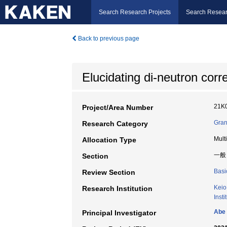
Search Research Projects
Search Resear
Back to previous page
Elucidating di-neutron correl
21K
Project/Area Number
Gran
Research Category
Mult
Allocation Type
一般
Section
Basi
Review Section
Keio
Research Institution
Inst
Abe 
Principal Investigator