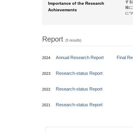
する
Importance of the Research
核に
Achievements
につ
Report
(5 results)
Annual Research Report
Final R
2024
Research-status Report
2023
Research-status Report
2022
Research-status Report
2021