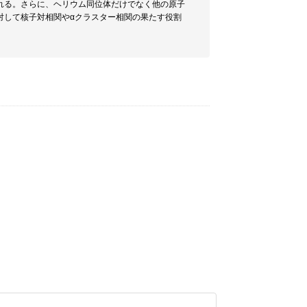
れる。さらに、ヘリウム同位体だけでなく他の原子
対して核子対相関やαクラスター相関の果たす役割