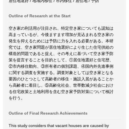
居住地選好 / 地域内移住 / 市内移住 / 居住地 / 予防
Outline of Research at the Start
空き家の利活用が注目され、特定空き家についても認知は
高まっているが、今後ますます増加が見込まれる空き家の
発生を抑えるためには予防に力を入れる必要がある。本研
究では、空き家問題が居住地選好により生じた住宅供給の
構造的問題であると捉え、その考えに基づいて空き家予防
策を提言することを目的として、①居住地選好と住宅歴、
②市内移住動向、③所有者の個別課題、④国内外先進事例
に関する調査を実施する。調査対象としては空き家となる
要因のひとつとして高齢者の移住・施設入居があることか
ら高齢者に着目し、⑤高齢化社会、世帯数減少社会におけ
る住宅政策と土地利用を含む空き家予防対策について検討
を行う。
Outline of Final Research Achievements
This study considers that vacant houses are caused by