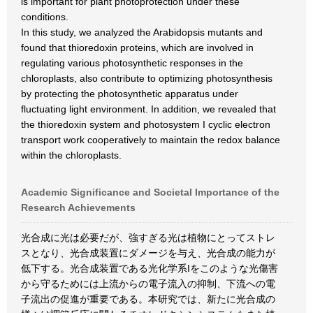
is important for plant photoprotection under these
conditions.
In this study, we analyzed the Arabidopsis mutants and
found that thioredoxin proteins, which are involved in
regulating various photosynthetic responses in the
chloroplasts, also contribute to optimizing photosynthesis
by protecting the photosynthetic apparatus under
fluctuating light environment. In addition, we revealed that
the thioredoxin system and photosystem I cyclic electron
transport work cooperatively to maintain the redox balance
within the chloroplasts.
Academic Significance and Societal Importance of the
Research Achievements
光合成に光は必要だが、強すぎる光は植物にとってストレ
スとなり、光合成装置にダメージを与え、光合成の能力が
低下する。光合成装置である光化学系Iをこのような光傷害
から守るためには上流からの電子流入の抑制、下流への電
子流出の促進が重要である。本研究では、新たに光合成の