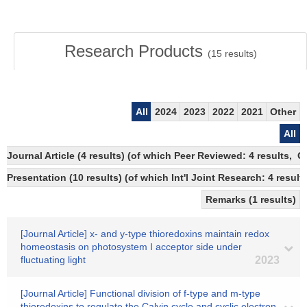
Research Products
(
15
results)
All
2024
2023
2022
2021
Other
All
Journal Article (4 results) (of which Peer Reviewed: 4 results, 
Presentation (10 results) (of which Int'l Joint Research: 4 results
Remarks (1 results)
[Journal Article] x- and y-type thioredoxins maintain redox
homeostasis on photosystem I acceptor side under
fluctuating light
2023
[Journal Article] Functional division of f-type and m-type
thioredoxins to regulate the Calvin cycle and cyclic electron