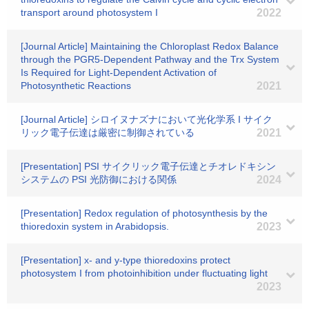
transport around photosystem I
2022
[Journal Article] Maintaining the Chloroplast Redox Balance
through the PGR5-Dependent Pathway and the Trx System
Is Required for Light-Dependent Activation of
Photosynthetic Reactions
2021
[Journal Article] シロイヌナズナにおいて光化学系 I サイク
リック電子伝達は厳密に制御されている
2021
[Presentation] PSI サイクリック電子伝達とチオレドキシン
システムの PSI 光防御における関係
2024
[Presentation] Redox regulation of photosynthesis by the
thioredoxin system in Arabidopsis.
2023
[Presentation] x- and y-type thioredoxins protect
photosystem I from photoinhibition under fluctuating light
2023