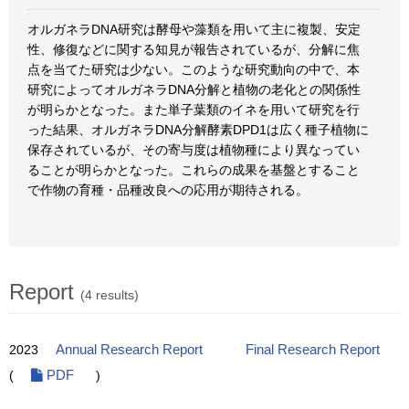
オルガネラDNA研究は酵母や藻類を用いて主に複製、安定
性、修復などに関する知見が報告されているが、分解に焦
点を当てた研究は少ない。このような研究動向の中で、本
研究によってオルガネラDNA分解と植物の老化との関係性
が明らかとなった。また単子葉類のイネを用いて研究を行
った結果、オルガネラDNA分解酵素DPD1は広く種子植物に
保存されているが、その寄与度は植物種により異なってい
ることが明らかとなった。これらの成果を基盤とすること
で作物の育種・品種改良への応用が期待される。
Report
(4 results)
2023
Annual Research Report
Final Research Report
(
PDF
)