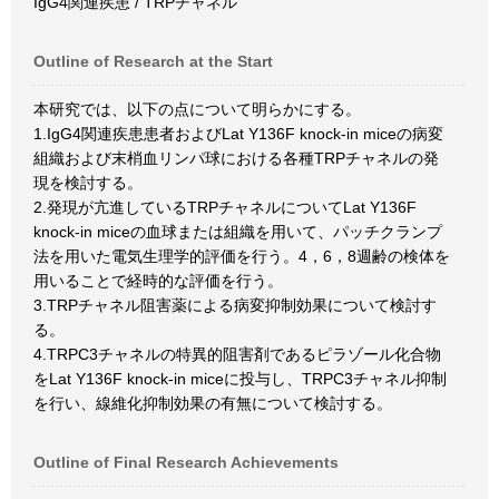
IgG4関連疾患 / TRPチャネル
Outline of Research at the Start
本研究では、以下の点について明らかにする。
1.IgG4関連疾患患者およびLat Y136F knock-in miceの病変
組織および末梢血リンパ球における各種TRPチャネルの発
現を検討する。
2.発現が亢進しているTRPチャネルについてLat Y136F
knock-in miceの血球または組織を用いて、パッチクランプ
法を用いた電気生理学的評価を行う。4，6，8週齢の検体を
用いることで経時的な評価を行う。
3.TRPチャネル阻害薬による病変抑制効果について検討す
る。
4.TRPC3チャネルの特異的阻害剤であるピラゾール化合物
をLat Y136F knock-in miceに投与し、TRPC3チャネル抑制
を行い、線維化抑制効果の有無について検討する。
Outline of Final Research Achievements