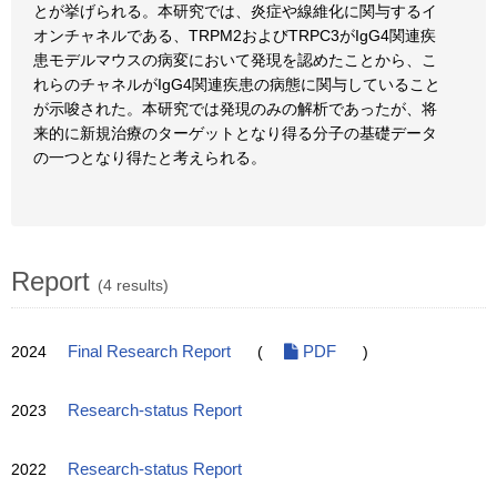
とが挙げられる。本研究では、炎症や線維化に関与するイ
オンチャネルである、TRPM2およびTRPC3がIgG4関連疾
患モデルマウスの病変において発現を認めたことから、こ
れらのチャネルがIgG4関連疾患の病態に関与していること
が示唆された。本研究では発現のみの解析であったが、将
来的に新規治療のターゲットとなり得る分子の基礎データ
の一つとなり得たと考えられる。
Report
(4 results)
2024
Final Research Report
(
PDF
)
2023
Research-status Report
2022
Research-status Report