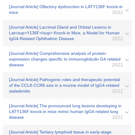
[Journal Article] Olfactory dysfunction in LATY136F knock-in
mice
2022
[Journal Article] Lacrimal Gland and Orbital Lesions in
Lat<sup>Y136F</sup> Knock-in Mice, a Model for Human
IgG4-Related Ophthalmic Disease
2022
[Journal Article] Comprehensive analysis of protein-
expression changes specific to immunoglobulin G4-related
disease
2021
[Journal Article] Pathogenic roles and therapeutic potential
of the CCL8-CCR8 axis in a murine model of IgG4-related
sialadenitis
2021
[Journal Article] The pronounced lung lesions developing in
LATY136F knock-in mice mimic human IgG4-related lung
disease
2021
[Journal Article] Tertiary lymphoid tissue in early‐stage