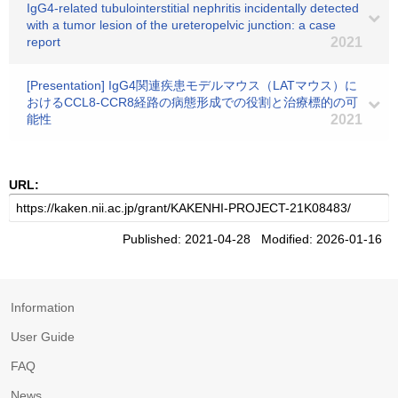
IgG4-related tubulointerstitial nephritis incidentally detected
with a tumor lesion of the ureteropelvic junction: a case
report
2021
[Presentation] IgG4関連疾患モデルマウス（LATマウス）に
おけるCCL8-CCR8経路の病態形成での役割と治療標的の可
能性
2021
URL:
Published: 2021-04-28 Modified: 2026-01-16
Information
User Guide
FAQ
News