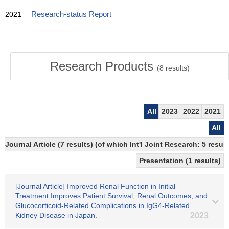
2021
Research-status Report
Research Products
(
8
results)
All
2023
2022
2021
All
Journal Article (7 results) (of which Int'l Joint Research: 5 res
Presentation (1 results)
[Journal Article] Improved Renal Function in Initial
Treatment Improves Patient Survival, Renal Outcomes, and
Glucocorticoid-Related Complications in IgG4-Related
Kidney Disease in Japan.
2023