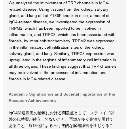
We analyzed the involvement of TRP channels in IgG4-
related disease. Using tissues from the kidney, salivary
gland, and lung of Lat Y136F knock-in mice, a model of
IgG4-related disease, we investigated the expression of
TRPM2, which has been reported to be involved in
inflammation, and TRPC3, which has been associated with
fibrosis, by immunohistochemistry. TRPM2 was expressed
in the inflammatory cell infiltration sites of the kidney,
salivary gland, and lung. Similarly, TRPC3 expression was
upregulated in the regions of inflammatory cell infiltration in
all three organs. These findings suggest that TRP channels
may be involved in the processes of inflammation and
fibrosis in IgG4-related disease.
Academic Significance and Societal Importance of the
Research Achievements
IgG4関連疾患の治療における問題点として、ステロイド以
外の代替薬が確立してないこと、再燃が多く完治が困難で
あること、線維化による不可逆的な臓器障害を生じうるこ