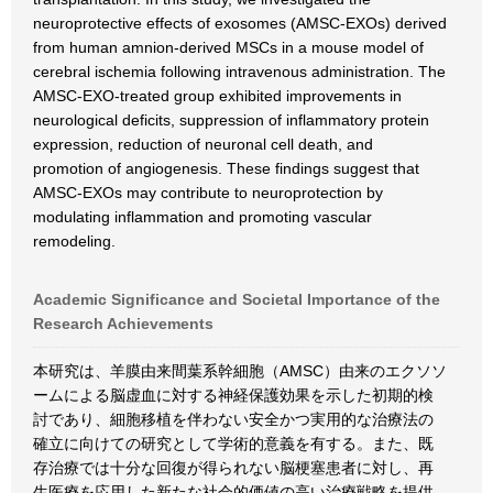
neuroprotective effects of exosomes (AMSC-EXOs) derived
from human amnion-derived MSCs in a mouse model of
cerebral ischemia following intravenous administration. The
AMSC-EXO-treated group exhibited improvements in
neurological deficits, suppression of inflammatory protein
expression, reduction of neuronal cell death, and
promotion of angiogenesis. These findings suggest that
AMSC-EXOs may contribute to neuroprotection by
modulating inflammation and promoting vascular
remodeling.
Academic Significance and Societal Importance of the
Research Achievements
本研究は、羊膜由来間葉系幹細胞（AMSC）由来のエクソソ
ームによる脳虚血に対する神経保護効果を示した初期的検
討であり、細胞移植を伴わない安全かつ実用的な治療法の
確立に向けての研究として学術的意義を有する。また、既
存治療では十分な回復が得られない脳梗塞患者に対し、再
生医療を応用した新たな社会的価値の高い治療戦略を提供