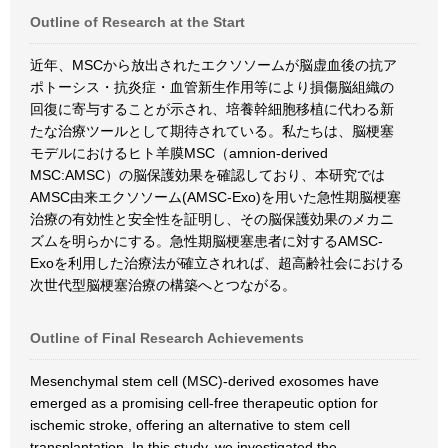
Outline of Research at the Start
近年、MSCから放出されたエクソソームが脳虚血後の抗ア
ポトーシス・抗炎症・血管新生作用等により損傷脳組織の
回復に寄与することが示され、培養幹細胞移植に代わる新
たな治療ツールとして期待されている。私たちは、脳梗塞
モデルにおけるヒト羊膜MSC（amnion-derived
MSC:AMSC）の脳保護効果を確認しており、本研究では
AMSC由来エクソソーム(AMSC-Exo)を用いた急性期脳梗塞
治療の有効性と安全性を証明し、その脳保護効果のメカニ
ズムを明らかにする。急性期脳梗塞患者に対するAMSC-
Exoを利用した治療法が確立されれば、超高齢社会における
次世代型脳梗塞治療の構築へとつながる。
Outline of Final Research Achievements
Mesenchymal stem cell (MSC)-derived exosomes have
emerged as a promising cell-free therapeutic option for
ischemic stroke, offering an alternative to stem cell
transplantation. In this study, we investigated the