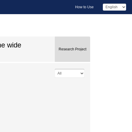
How to Use
me wide
Research Project