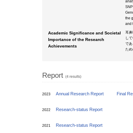
anal
SNP 
Geno
the 
and 
耳鼻
Academic Significance and Societal
して
Importance of the Research
であ
Achievements
ため
Report
(4 results)
Annual Research Report
Final R
2023
Research-status Report
2022
Research-status Report
2021