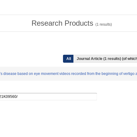
Research Products
(
1
results)
All
Journal Article (1 results) (of wh
niere’s disease based on eye movement videos recorded from the beginning of vertigo