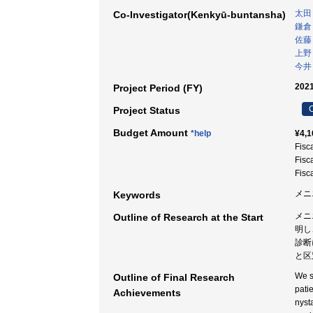
太田
Co-Investigator(Kenkyū-buntansha)
鎌倉
佐藤
上野
今井
2021
Project Period (FY)
C
Project Status
Budget Amount
*help
¥4,1
Fisc
Fisc
Fisc
メニ
Keywords
メニ
Outline of Research at the Start
明し
診断
と区
We s
Outline of Final Research
pati
Achievements
nyst