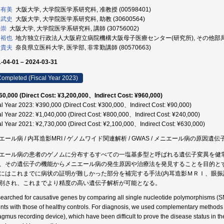
 有美
大阪大学, 大学院医学系研究科, 准教授 (00598401)
 武史
大阪大学, 大学院医学系研究科, 助教 (30600564)
 崇
大阪大学, 大学院医学系研究科, 講師 (30756002)
 裕也
地方独立行政法人大阪府立病院機構大阪母子医療センター(研究所), その他部局等, 
 貴夫
奈良県立医科大学, 医学部, 非常勤講師 (80570663)
-04-01 – 2024-03-31
ompleted (Fiscal Year 2023)
60,000 (Direct Cost: ¥3,200,000、Indirect Cost: ¥960,000)
al Year 2023: ¥390,000 (Direct Cost: ¥300,000、Indirect Cost: ¥90,000)
al Year 2022: ¥1,040,000 (Direct Cost: ¥800,000、Indirect Cost: ¥240,000)
al Year 2021: ¥2,730,000 (Direct Cost: ¥2,100,000、Indirect Cost: ¥630,000)
エール病 / 内耳造影MRI / ゲノムワイド関連解析 / GWAS / メニエール病の原因遺伝
エール病の患者のゲノムに分布するすべての一塩基多型と呼ばれる遺伝子変異を健
、その遺伝子の機能からメニエール病の発生原因や治療法を発見することを目的と
にはこれまでに病状の証明が難しかった部分を補完する手法(内耳造影ＭＲＩ、眼振
別され、これまでより精度の高い遺伝子解析が可能となる。
earched for causative genes by comparing all single nucleotide polymorphisms (S
ents with those of healthy controls. For diagnosis, we used complementary methods
agmus recording device), which have been difficult to prove the disease status in t