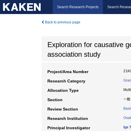
Search Research Projects
Search Resear
Back to previous page
Exploration for causative
association study
21K
Project/Area Number
Gran
Research Category
Mult
Allocation Type
一般
Section
Basi
Review Section
Osak
Research Institution
Iga 
Principal Investigator