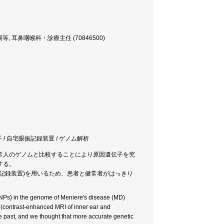
耳鼻咽喉科・診療主任 (70846500)
子 / 自宅眼振記録装置 / ゲノム解析
常人のゲノムと比較することにより原因遺伝子を究
する。
記録装置)を用いるため、患者と健常者がはっきり
NPs) in the genome of Meniere's disease (MD)
 (contrast-enhanced MRI of inner ear and
he past, and we thought that more accurate genetic