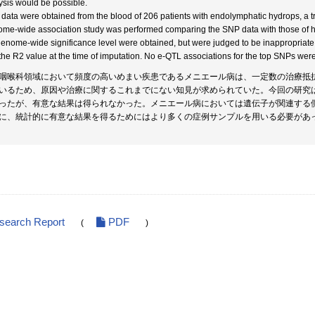
ysis would be possible.
data were obtained from the blood of 206 patients with endolymphatic hydrops, a t
me-wide association study was performed comparing the SNP data with those of h
genome-wide significance level were obtained, but were judged to be inappropriat
the R2 value at the time of imputation. No e-QTL associations for the top SNPs were 
咽喉科領域において頻度の高いめまい疾患であるメニエール病は、一定数の治療抵
いるため、原因や治療に関するこれまでにない知見が求められていた。今回の研究
ったが、有意な結果は得られなかった。メニエール病においては遺伝子が関連する
に、統計的に有意な結果を得るためにはより多くの症例サンプルを用いる必要があ
esearch Report
PDF
(
)