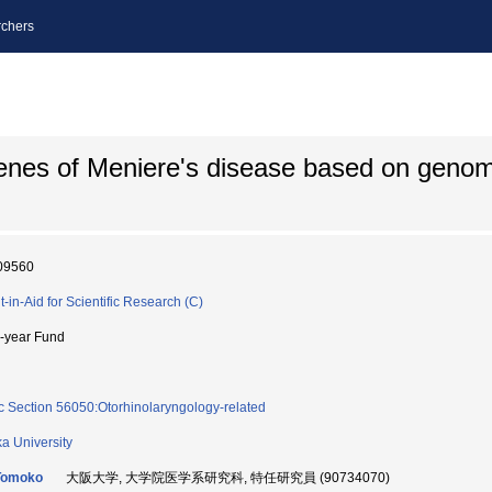
chers
 genes of Meniere's disease based on geno
09560
t-in-Aid for Scientific Research (C)
i-year Fund
c Section 56050:Otorhinolaryngology-related
a University
Tomoko
大阪大学, 大学院医学系研究科, 特任研究員 (90734070)