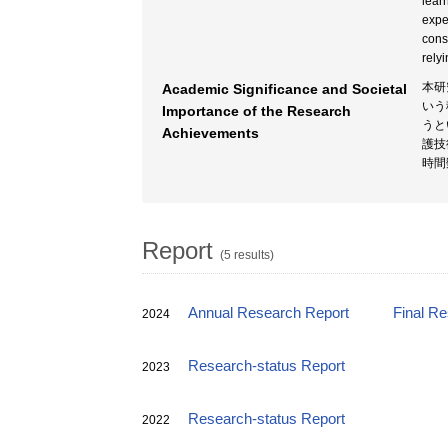
lear
expe
cons
rely
本研
Academic Significance and Societal
いう
Importance of the Research
うと
Achievements
護技
時間
Report
(5 results)
Annual Research Report
Final R
2024
Research-status Report
2023
Research-status Report
2022