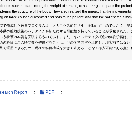
ned was extracted from a post-class questionnaire. The students were able to under
rience, such as transferring the weight of a mass, considering the space the patient w
idering the structure of the body. They also realized the impact that the movements o
ing on force causes discomfort and pain to the patient, and that the patient feels mo
究で作成した教育プログラムは、メカニクス的に「相手を動かす」のではなく、患
移動の援助技術のパラダイムを新たにする可能性を持っていることが示唆された。
いう看護の本質を実現するものである。また、キネステティク概念の体験学習は、
術の科目にこの時間数を確保することは、他の学習内容を圧迫し、現実的ではない。
数で運用できるため、現在の科目構成を大きく変えることなく導入可能である点に
esearch Report
PDF
(
)