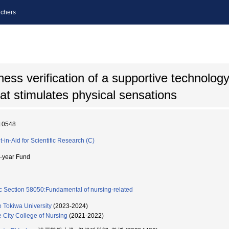
chers
ess verification of a supportive technolog
t stimulates physical sensations
10548
t-in-Aid for Scientific Research (C)
i-year Fund
c Section 58050:Fundamental of nursing-related
 Tokiwa University
(2023-2024)
 City College of Nursing
(2021-2022)