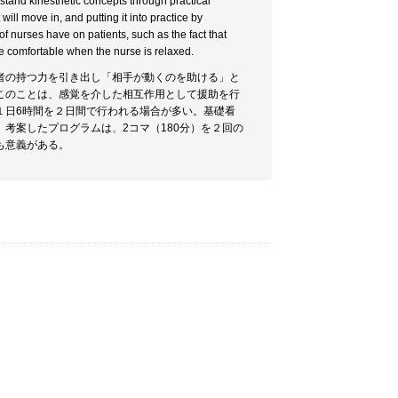
stand kinesthetic concepts through practical
ill move in, and putting it into practice by
f nurses have on patients, such as the fact that
re comfortable when the nurse is relaxed.
者の持つ力を引き出し「相手が動くのを助ける」と
このことは、感覚を介した相互作用として援助を行
１日6時間を２日間で行われる場合が多い。基礎看
考案したプログラムは、2コマ（180分）を２回の
も意義がある。