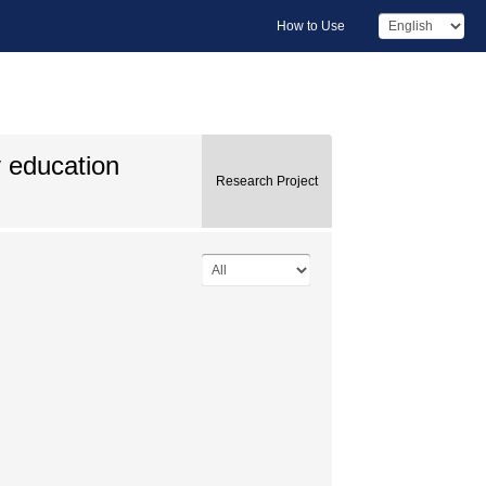
How to Use
y education
Research Project