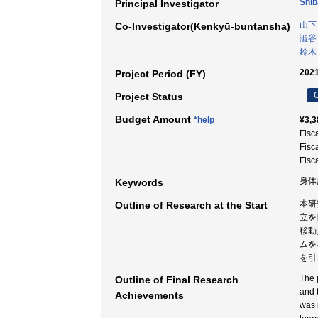
Shib
Principal Investigator
山下
Co-Investigator(Kenkyū-buntansha)
澁谷
鈴木
2021
Project Period (FY)
C
Project Status
Budget Amount
*help
¥3,3
Fisc
Fisc
Fisc
身体
Keywords
本研
Outline of Research at the Start
立を
移動
ムを
を引
The 
Outline of Final Research
and 
Achievements
was 