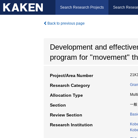
Search Research Projects
Search Resear
Back to previous page
Development and effectiven
program for "movement" tha
21K
Project/Area Number
Gran
Research Category
Mult
Allocation Type
一般
Section
Basi
Review Section
Kobe
Research Institution
Kobe