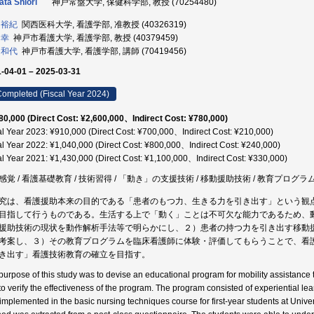
ata Shiori
神戸常盤大学, 保健科学部, 教授 (70254480)
 裕紀
関西医科大学, 看護学部, 准教授 (40326319)
 幸
神戸市看護大学, 看護学部, 教授 (40379459)
 和代
神戸市看護大学, 看護学部, 講師 (70419456)
-04-01 – 2025-03-31
ompleted (Fiscal Year 2024)
80,000 (Direct Cost: ¥2,600,000、Indirect Cost: ¥780,000)
al Year 2023: ¥910,000 (Direct Cost: ¥700,000、Indirect Cost: ¥210,000)
al Year 2022: ¥1,040,000 (Direct Cost: ¥800,000、Indirect Cost: ¥240,000)
al Year 2021: ¥1,430,000 (Direct Cost: ¥1,100,000、Indirect Cost: ¥330,000)
感覚 / 看護基礎教育 / 技術習得 / 「動き」の支援技術 / 移動援助技術 / 教育プログラ
究は、看護援助本来の目的である「患者のもつ力、生きる力を引き出す」という観
目指して行うものである。生活する上で「動く」ことは不可欠な能力であるため、
援助技術の現状を動作解析手法等で明らかにし、２）患者の持つ力を引き出す移動
考案し、３）その教育プログラムを臨床看護師に体験・評価してもらうことで、看
き出す」看護技術教育の確立を目指す。
purpose of this study was to devise an educational program for mobility assistance t
to verify the effectiveness of the program. The program consisted of experiential le
implemented in the basic nursing techniques course for first-year students at Univer