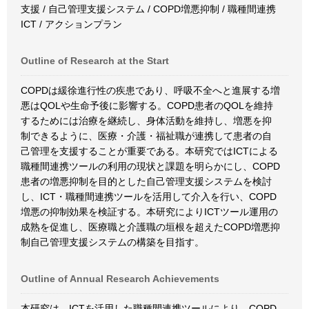
支援 / 自己管理支援システム / COPD増悪抑制 / 職種間連携
ICT / アクションプラン
Outline of Research at the Start
COPDは緩徐進行性の疾患であり、呼吸不全へと進展する増
悪はQOLや生命予後に影響する。COPD患者のQOLを維持
するためには治療を継続し、身体活動を維持し、増悪を抑
制できるように、医療・介護・福祉職が連携して患者の自
己管理を支援することが重要である。本研究ではICTによる
職種間連携ツールの利用の現状と課題を明らかにし、COPD
患者の増悪抑制を目的とした自己管理支援システムを検討
し、ICT・職種間連携ツールを活用して介入を行い、COPD
増悪の抑制効果を検証する。本研究によりICTツール運用の
成熟を促進し、医療職と介護職の垣根を超えたCOPD増悪抑
制自己管理支援システムの構築を目指す。
Outline of Annual Research Achievements
本研究は、ICTを活用した職種間連携ツールにより、COPD