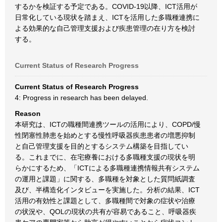
するかを検証する予定である。COVID-19以降、ICT活用が
日常化している現状を踏まえ、ICTを活用した多職種連携に
よる効果的な自己管理支援および疾患管理の在り方を検討
する。
Current Status of Research Progress
Current Status of Research Progress
4: Progress in research has been delayed.
Reason
本研究は、ICTの職種間連携ツールの活用により、COPD/慢
性閉塞性肺患を始めとする慢性呼吸器疾患患者の増悪抑制
と自己管理支援を目的とするシステム構築を目指してい
る。これまでに、在宅療養における多職種支援の現状を明
らかにするため、「ICTによる多職種連携情報共有システム
の運用と課題」に関する、多職種を対象とした質問紙調査
及び、半構造化インタビューを実施した。分析の結果、ICT
活用の有効性と課題として、多職種間で対象の症状や治療
の状況や、QOLの現状の共有が容易であること、呼吸器疾