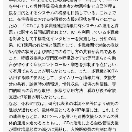
を中心とした慢性呼吸器疾患患者の増悪抑制と自己管理支
援を目的とするシステムの構築を目指している。これまで
に、在宅療養における多職種の支援の現状を明らかにする
ため、「ICTによる多職種連携情報共有システムの運用と課
題」に関する質問紙調査および、ICTを利用している多職種
を対象として半構造化インタビューを実施した。分析の結
果、ICT活用の有効性と課題として、多職種間で対象の症状
や治療の状況および自宅での過ごし方の共有が容易である
こと、呼吸器疾患の専門医や呼吸器ケアの専門家らから助
言が得やすく症状コントロール・増悪を抑制する点におい
て有用であることが明らかとなった。また、多職種がICTを
活用する際の要因として、タイムリーな情報共有、支援方
針の共有、診療時の情報源、情報収集・提供の利便性、専
門的助言の容易な取得、多様な活用方法、看取り後の家族
支援の7項目が明らかとなった。
なお、令和6年度は、研究代表者の体調不良等により研究の
進捗が遅れたが、最終年度となる令和7年度には、これまで
の成果をもとに、ICTツールを用いた連携支援システムの具
体的運用を進めるとともに、ICTの活用による自己管理支援
が重症増悪頻度の減少に貢献し、入院医療費の抑制に寄与