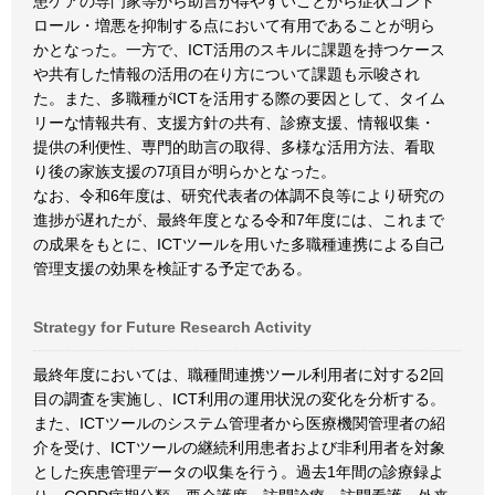
患ケアの専門家等から助言が得やすいことから症状コント
ロール・増悪を抑制する点において有用であることが明ら
かとなった。一方で、ICT活用のスキルに課題を持つケース
や共有した情報の活用の在り方について課題も示唆され
た。また、多職種がICTを活用する際の要因として、タイム
リーな情報共有、支援方針の共有、診療支援、情報収集・
提供の利便性、専門的助言の取得、多様な活用方法、看取
り後の家族支援の7項目が明らかとなった。
なお、令和6年度は、研究代表者の体調不良等により研究の
進捗が遅れたが、最終年度となる令和7年度には、これまで
の成果をもとに、ICTツールを用いた多職種連携による自己
管理支援の効果を検証する予定である。
Strategy for Future Research Activity
最終年度においては、職種間連携ツール利用者に対する2回
目の調査を実施し、ICT利用の運用状況の変化を分析する。
また、ICTツールのシステム管理者から医療機関管理者の紹
介を受け、ICTツールの継続利用患者および非利用者を対象
とした疾患管理データの収集を行う。過去1年間の診療録よ