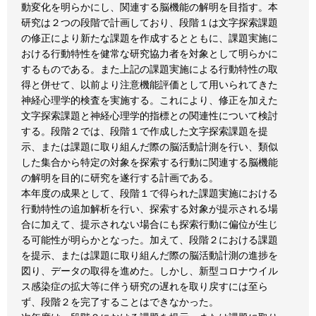
動変化を明らかにし、関連する脳機能の解明を目指す。本
研究は２つの段階で計画しており、段階１は文字探索課題
の修正により新たな課題を作成するとともに、課題実施に
おける行動特性を健常な研究協力者を対象として明らかに
するものである。また上記の課題実施による行動特性の取
得と併せて、以前より注意機能評価として用いられてきた
神経心理学的検査を実施する。これにより、修正を加えた
文字探索課題と神経心理学的指標との関連性について検討
する。段階２では、段階１で作成した文字探索課題を提
示、または課題に取り組んだ際の脳活動計測を行い、類似
した集合から特定の対象を探索する行動に関連する脳機能
の解明を目的に研究を遂行する計画である。
本年度の成果として、段階１で得られた課題実施における
行動特性の追加解析を行い、探索する対象が提示される場
合に加えて、提示されない場合にも探索行動に偏位が生じ
る可能性が明らかとなった。加えて、段階２における課題
を提示、または課題に取り組んだ際の脳活動計測の進捗を
図り、データの取得を進めた。しかし、新型コロナウイル
ス感染症の拡大等に伴う研究の遅れを取り戻すには至ら
ず、段階２を完了することはできなかった。