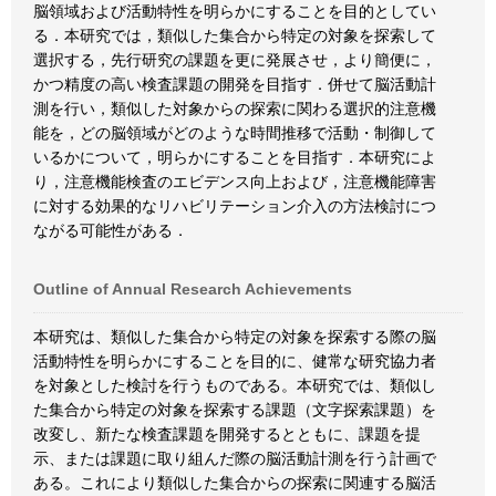
脳領域および活動特性を明らかにすることを目的としてい
る．本研究では，類似した集合から特定の対象を探索して
選択する，先行研究の課題を更に発展させ，より簡便に，
かつ精度の高い検査課題の開発を目指す．併せて脳活動計
測を行い，類似した対象からの探索に関わる選択的注意機
能を，どの脳領域がどのような時間推移で活動・制御して
いるかについて，明らかにすることを目指す．本研究によ
り，注意機能検査のエビデンス向上および，注意機能障害
に対する効果的なリハビリテーション介入の方法検討につ
ながる可能性がある．
Outline of Annual Research Achievements
本研究は、類似した集合から特定の対象を探索する際の脳
活動特性を明らかにすることを目的に、健常な研究協力者
を対象とした検討を行うものである。本研究では、類似し
た集合から特定の対象を探索する課題（文字探索課題）を
改変し、新たな検査課題を開発するとともに、課題を提
示、または課題に取り組んだ際の脳活動計測を行う計画で
ある。これにより類似した集合からの探索に関連する脳活